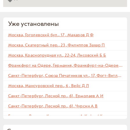
Уже установлены
Москва, Гоголевский бул., 17 , Макаров Д Ф
Москва, Скатертный пер., 23 , Филиппов Захар П
Москва, Краснопрудная ул., 22-24, Лисовский Б Б
Франкфурт на Одере, Германия, Франкфурт-на-Одере,Paul-Feldner-Straße, 13, Кампиони Х Г
Санкт-Петербург, Союза Печатников ул., 17, Фогт-Витлок Ф Ф
Москва, Мансуровский пер., 6 , Вейс Д Л
Санкт-Петербург, Лесной пр., 61, Ермолаев А И
Санкт-Петербург, Лесной пр., 61, Чурсин А В
Германия, Вердер, Карменштрассе, 1, Куфус ( К
Германия, Вердер, Карменштрассе, 1, Куфус ( И