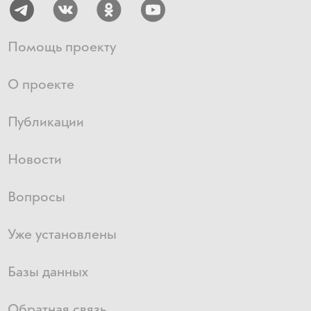
Вологодская обл., Кирилловский район, д. Дуравино, д.9, Зайцев И П
Санкт-Петербург, Ковенский пер., 13, Заккенфельд Л Г
Помощь проекту
Новосибирск, Фрунзе ул., 1а, Галям у Н
О проекте
Брянск, Верхняя Лубянка ул., 84, Фроловский М Н
Москва, Большой Афанасьевский пер., 4, Капцов С А
Публикации
Москва, Краснопрудная ул. д.22-24, Иванов Н И
Санкт-Петербург, 12-я линия В.О., 31, Мациевский Александр А
Новости
Пермь, Максима Горького ул., 51, Русских Ф И
Вопросы
Костромская обл., Буй, д., Оводович М И
Санкт-Петербург, Измайловский пр., 16/30, Рожковский С М
Уже установлены
Северная Осетия — Алания,Владикавказ,Гаппо Баева д.56, Беликов В Б
Базы данных
Челябинск, Российская ул., 45 , Кондрат Андрей А
Челябинск, Российская ул., 45 , Кушнов Н Ф
Обратная связь