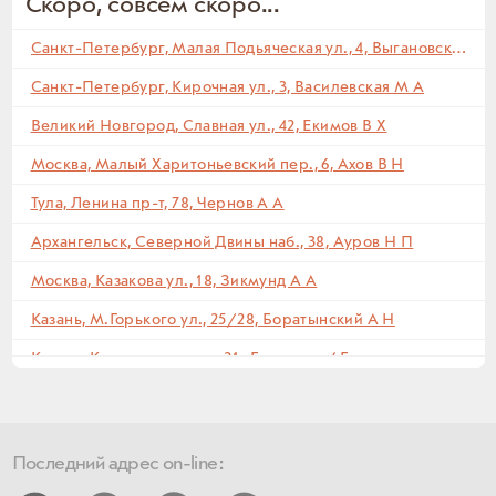
Скоро, совсем скоро...
Санкт-Петербург, Английский пр., 21/60, Комендантова Е Л
Санкт-Петербург, Малая Подьяческая ул., 4, Выгановский Станислав С (
Санкт-Петербург, Английский пр., 21/60, Альт А И
Санкт-Петербург, Кирочная ул., 3, Василевская М А
Санкт-Петербург, Английский пр., 21/60 , Альт Р И
Великий Новгород, Славная ул., 42, Екимов В Х
Москва, Хоромный туп., 2/6 , Райвид Н Я
Москва, Малый Харитоньевский пер., 6, Ахов В Н
Москва, Мансуровский пер., 6, Гершензон И Е
Тула, Ленина пр-т, 78, Чернов А А
Екатеринбург, Белинского ул., 35, Зеленина (Старчак) Т Д
Архангельск, Северной Двины наб., 38, Ауров Н П
Екатеринбург, Первомайская ул., 43 , Реутова (
Москва, Казакова ул., 18, Зикмунд А А
Екатеринбург, Первомайская ул., 43 , Гуляева (Старчак) А Д
Казань, М.Горького ул., 25/28, Боратынский А Н
Екатеринбург, Первомайская ул., 43 , Старчак Д Н
Казань, Кремлевская ул., 21 , Бурнашев ( Б
Германия, Одерберг, Берлинер Штрассе, 89, Клемпин В (
Санкт-Петербург, 17-я линия В.О., 42б, Андреев П А
Екатеринбург, 8 марта ул., 7, Андрияшин А И
Последний адрес on-line:
Санкт-Петербург, 16-я линия В.О., 35 , Шанский С И