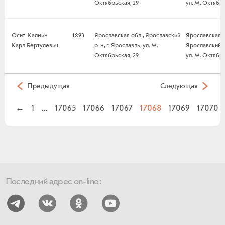
Октябрьская, 29
ул. М. Октябрь
Осит-Калнин
1893
Ярославская обл., Ярославский
Ярославская о
Карл Бертулевич
р-н, г. Ярославль, ул. М.
Ярославский р-
Октябрьская, 29
ул. М. Октябрь
Предыдущая
Следующая
←
1
...
17065
17066
17067
17068
17069
17070
Последний адрес on-line: