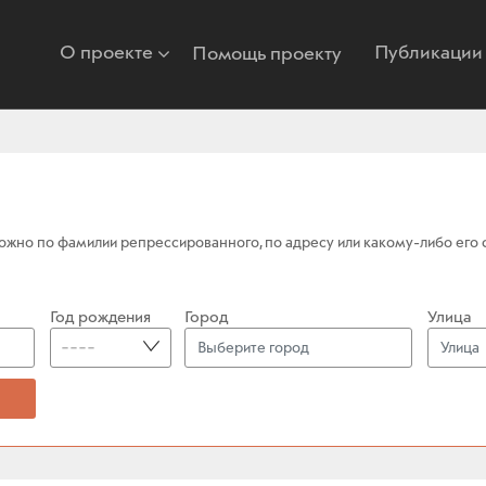
О проекте
Публикации
Помощь проекту
жно по фамилии репрессированного, по адресу или какому-либо его фр
Год рождения
Город
Улица
----