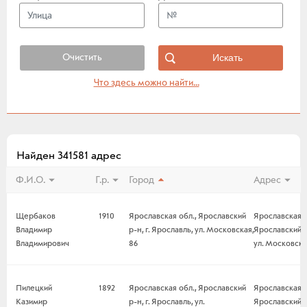
Очистить
Что здесь можно найти...
Найден 341581 адрес
Ф.И.О.
Г.р.
Город
Адрес
Щербаков
1910
Ярославская обл., Ярославский
Ярославская о
Владимир
р-н, г. Ярославль, ул. Московская,
Ярославский р-
Владимирович
86
ул. Московска
Пилецкий
1892
Ярославская обл., Ярославский
Ярославская о
Казимир
р-н, г. Ярославль, ул.
Ярославский р-