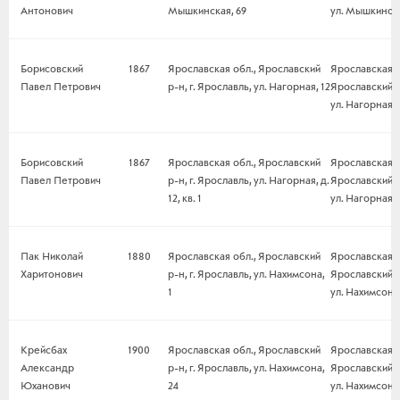
Антонович
Мышкинская, 69
ул. Мышкинска
Борисовский
1867
Ярославская обл., Ярославский
Ярославская о
Павел Петрович
р-н, г. Ярославль, ул. Нагорная, 12
Ярославский р-
ул. Нагорная, 
Борисовский
1867
Ярославская обл., Ярославский
Ярославская о
Павел Петрович
р-н, г. Ярославль, ул. Нагорная, д.
Ярославский р-
12, кв. 1
ул. Нагорная, д.
Пак Николай
1880
Ярославская обл., Ярославский
Ярославская о
Харитонович
р-н, г. Ярославль, ул. Нахимсона,
Ярославский р-
1
ул. Нахимсона,
Крейсбах
1900
Ярославская обл., Ярославский
Ярославская о
Александр
р-н, г. Ярославль, ул. Нахимсона,
Ярославский р-
Юханович
24
ул. Нахимсона,