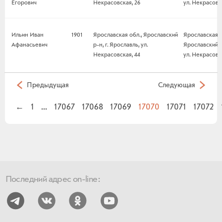
Егорович
Некрасовская, 26
ул. Некрасовс
Ильин Иван
1901
Ярославская обл., Ярославский
Ярославская о
Афанасьевич
р-н, г. Ярославль, ул.
Ярославский р-
Некрасовская, 44
ул. Некрасовс
Предыдущая
Следующая
←
1
...
17067
17068
17069
17070
17071
17072
Последний адрес on-line: