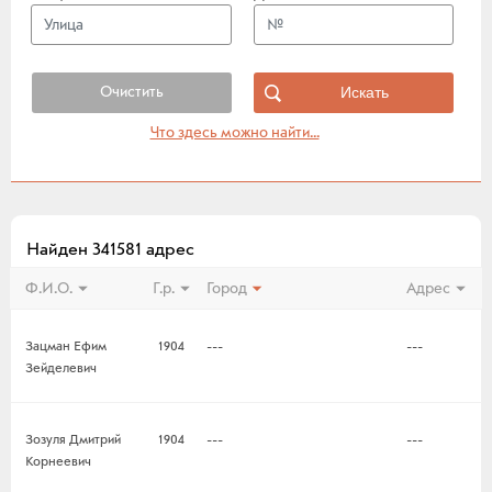
Очистить
Что здесь можно найти...
Найден 341581 адрес
Ф.И.О.
Г.р.
Город
Адрес
Зацман Ефим
1904
---
---
Зейделевич
Зозуля Дмитрий
1904
---
---
Корнеевич