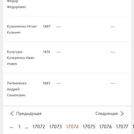
Федор
Федорович
Кузниченко Игнат
1887
---
---
Кузьмич
Кучугура-
1874
---
---
Кучеренко Иван
Иович
Литвиненко
1885
---
---
Андрей
Семенович
Предыдущая
Следующая
←
1
...
17072
17073
17074
17075
17076
17077