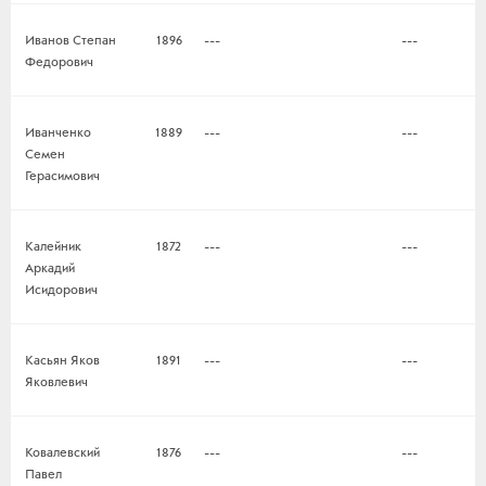
Иванов Степан
1896
---
---
Федорович
Иванченко
1889
---
---
Семен
Герасимович
Калейник
1872
---
---
Аркадий
Исидорович
Касьян Яков
1891
---
---
Яковлевич
Ковалевский
1876
---
---
Павел