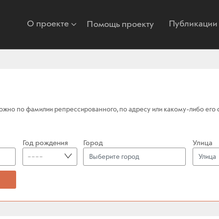
О проекте
Публикации
Помощь проекту
жно по фамилии репрессированного, по адресу или какому-либо его фр
Год рождения
Город
Улица
----