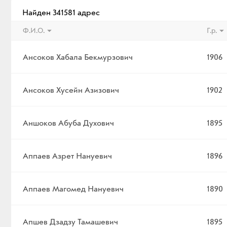
Найден 341581 адрес
Ф.И.О.
Г.р.
Ансоков Хабала Бекмурзович
1906
Ансоков Хусейн Азизович
1902
Аншоков Абуба Духович
1895
Аппаев Азрет Нануевич
1896
Аппаев Магомед Нануевич
1890
Апшев Дзадзу Тамашевич
1895