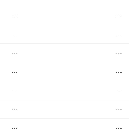
---
---
---
---
---
---
---
---
---
---
---
---
---
---