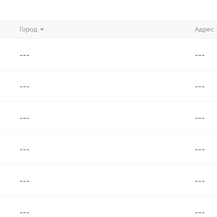
Город
Адрес
---
---
---
---
---
---
---
---
---
---
---
---