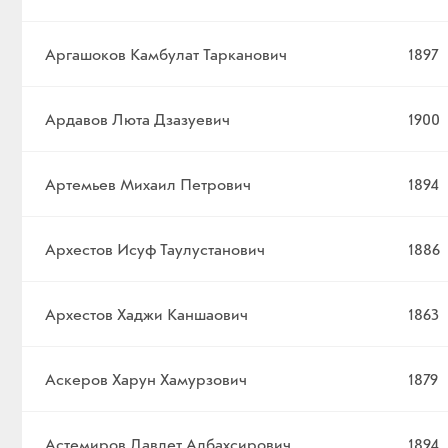
Аргашоков Камбулат Тарканович
1897
Ардавов Люта Дзазуевич
1900
Артемьев Михаил Петрович
1894
Архестов Исуф Таулустанович
1886
Архестов Хаджи Каншаович
1863
Аскеров Харун Хамурзович
1879
Астемиров Давлет Албахсирович
1894