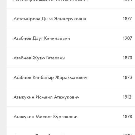
Астемирова Дыга Эльжеруковна
1877
Атабиев Даут Кичинаевич
1907
Атабиев Жутю Гатаевич
1870
Атабиев Кинбатыр Жарахматович
1873
Атажукин Исмаил Атажукович
1912
Атажукин Мисост Кургокович
1878