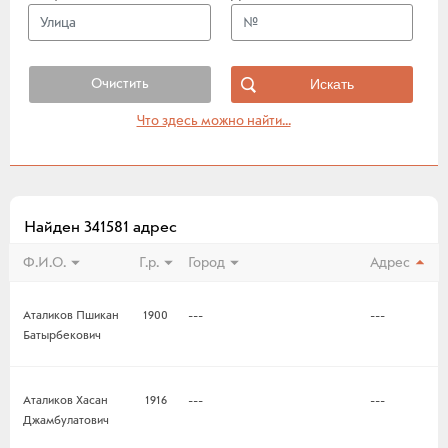
Очистить
Что здесь можно найти...
Найден 341581 адрес
Ф.И.О.
Г.р.
Город
Адрес
Аталиков Пшикан
1900
---
---
Батырбекович
Аталиков Хасан
1916
---
---
Джамбулатович