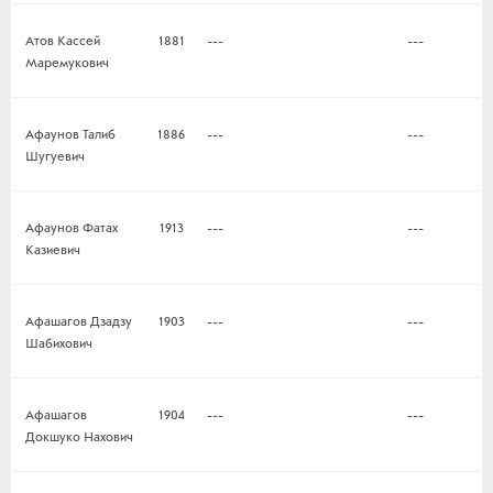
Атов Кассей
1881
---
---
Маремукович
Афаунов Талиб
1886
---
---
Шугуевич
Афаунов Фатах
1913
---
---
Казиевич
Афашагов Дзадзу
1903
---
---
Шабихович
Афашагов
1904
---
---
Докшуко Нахович