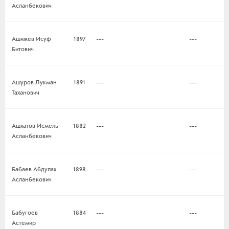
Асланбекович
Ашижев Исуф
1897
---
---
Битович
Ашуров Лукман
1891
---
---
Таханович
Ашхатов Исмель
1882
---
---
Асланбекович
Бабаев Абдулах
1898
---
---
Асланбекович
Бабугоев
1884
---
---
Астемир