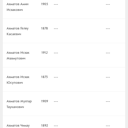
Ахматов Амин
1905
---
---
Исхакович
Ахматов Геляу
1878
---
---
Касаевич
Ахматов Исхак
1912
---
---
Махмутович
Ахматов Исхак
1875
---
---
Юсупович
Ахматов Мухтар
1909
---
---
Тауканович
Ахматов Чимау
1892
---
---