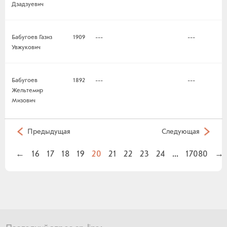
Дзадзуевич
Бабугоев Газиз
1909
---
---
Увжукович
Бабугоев
1892
---
---
Жельтемир
Мизович
Предыдущая
Следующая
←
16
17
18
19
20
21
22
23
24
...
17080
→