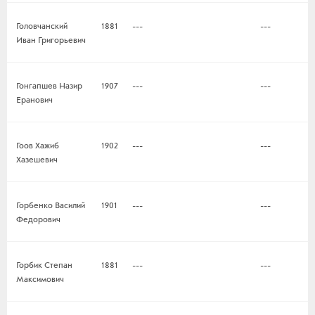
Головчанский
1881
---
---
Иван Григорьевич
Гонгапшев Назир
1907
---
---
Еранович
Гоов Хажиб
1902
---
---
Хазешевич
Горбенко Василий
1901
---
---
Федорович
Горбик Степан
1881
---
---
Максимович