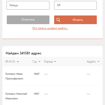
Очистить
Что здесь можно найти...
Найден 341581 адрес
Ф.И.О.
Г.р.
Город
Адрес
Головко Иван
1887
---
---
Прокофьевич
Головко Николай
1907
---
---
Иванович