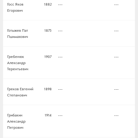
Госс Яков
1882
---
---
Егорович
Готыжев Пат
1875
---
---
Пшимахович
Гребенюк
1907
---
---
Александр
Терентьевич
Греков Евгений
1898
---
---
Степанович
Грибакин
1914
---
---
Александр
Петрович