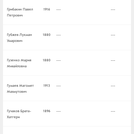
Грибакин Павел
1916
---
---
Петрович
Губжев Лукман
1880
---
---
Умарович
Гузенко Мария
1880
---
---
Михайловна
Гумаев Магомет
1913
---
---
Махмутович
Гучаков Брата-
1896
---
---
Хатгери