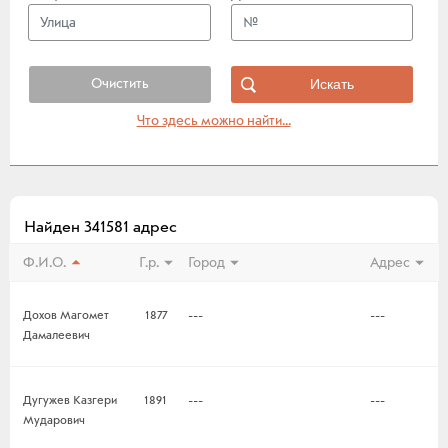
Очистить
Что здесь можно найти...
Найден 341581 адрес
Ф.И.О.
Г.р.
Город
Адрес
Дохов Магомет
1877
---
---
Дамалеевич
Дугужев Казгери
1891
---
---
Мударович