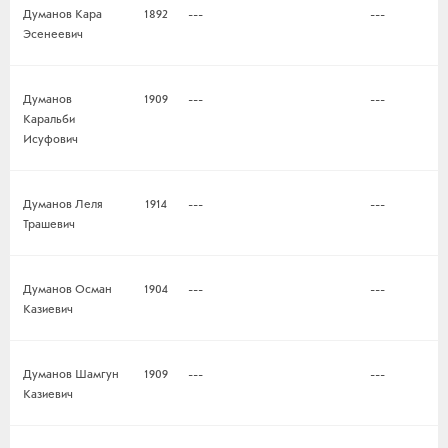
Думанов Кара
1892
---
---
Эсенеевич
Думанов
1909
---
---
Каральби
Исуфович
Думанов Леля
1914
---
---
Трашевич
Думанов Осман
1904
---
---
Казиевич
Думанов Шамгун
1909
---
---
Казиевич