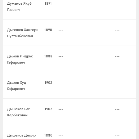
Думанов Якуб
1891
---
---
Гисович
Дыгешев Хажгери
1898
---
---
Султанбекович
Дымов Индрис
1888
---
---
Гафарович
Дымов Худ
1902
---
---
Гафарович
Дышеков Баг
1902
---
---
Кербекович
Дышеков Демир
1880
---
---