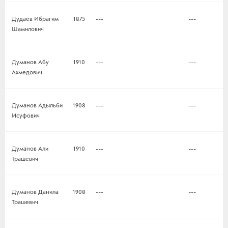
Дудаев Ибрагим
1875
---
---
Шамилович
Думанов Абу
1910
---
---
Ахмедович
Думанов Адыльби
1908
---
---
Исуфович
Думанов Али
1910
---
---
Трашевич
Думанов Данила
1908
---
---
Трашевич