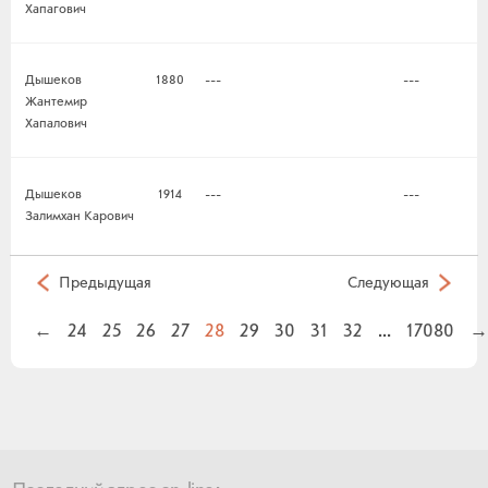
Хапагович
Дышеков
1880
---
---
Жантемир
Хапалович
Дышеков
1914
---
---
Залимхан Карович
Предыдущая
Следующая
←
24
25
26
27
28
29
30
31
32
...
17080
→