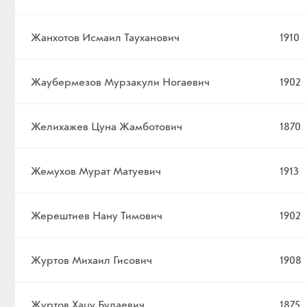
Жанхотов Исмаил Тауханович
1910
Жаубермезов Мурзакули Ногаевич
1902
Желихажев Цуна Жамботович
1870
Жемухов Мурат Матуевич
1913
Жерештиев Нану Тимович
1902
Журтов Михаил Гисович
1908
Журтов Хацу Булаевич
1875