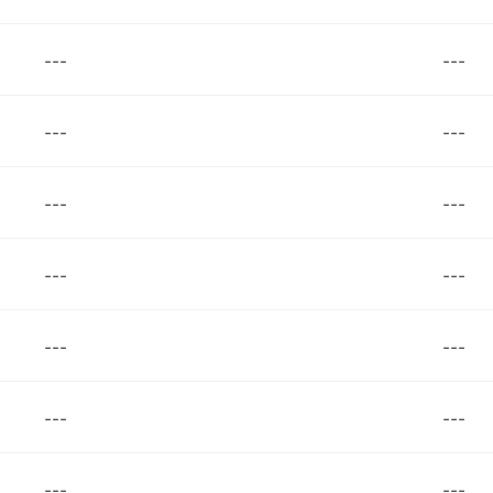
---
---
---
---
---
---
---
---
---
---
---
---
---
---