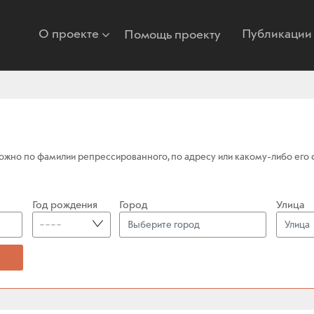
О проекте
Публикации
Помощь проекту
жно по фамилии репрессированного, по адресу или какому-либо его фр
Год рождения
Город
Улица
----