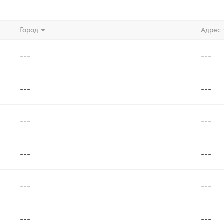
Город
Адрес
---
---
---
---
---
---
---
---
---
---
---
---