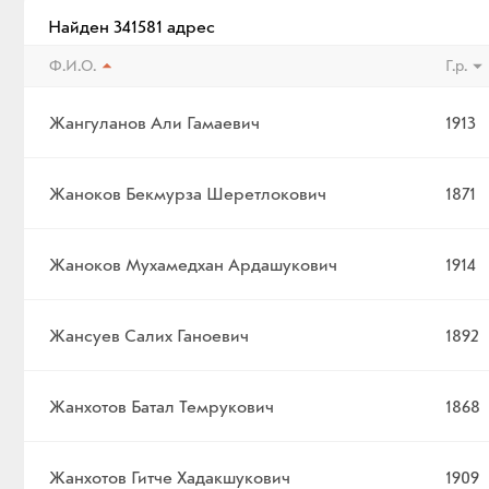
Найден 341581 адрес
Ф.И.О.
Г.р.
Жангуланов Али Гамаевич
1913
Жаноков Бекмурза Шеретлокович
1871
Жаноков Мухамедхан Ардашукович
1914
Жансуев Салих Ганоевич
1892
Жанхотов Батал Темрукович
1868
Жанхотов Гитче Хадакшукович
1909