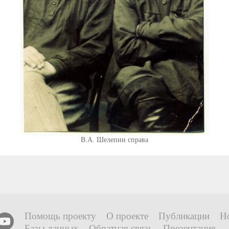
В.А. Шелепин справа
Помощь проекту
О проекте
Публикации
Н
Базы данных
Обратная связь
Презентация