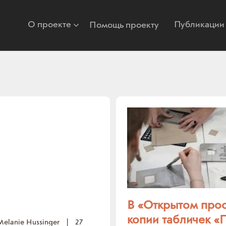
О проекте
Публикации
Помощь проекту
В «Открытом прос
копии табличек «
Melanie Hussinger
|
27