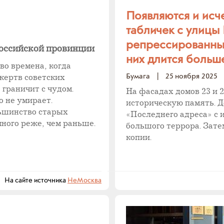
Появляются и исче
табличек с улицы
репрессированных
российской провинции
них длится больше
во времена, когда
Бумага
|
25 ноября 2025
жертв советских
 граничит с чудом.
На фасадах домов 23 и 
 не умирает.
историческую память. Д
ьшинство старых
«Последнего адреса» с 
ного реже, чем раньше.
большого террора. Зате
копии.
На сайте источника
НеМосква