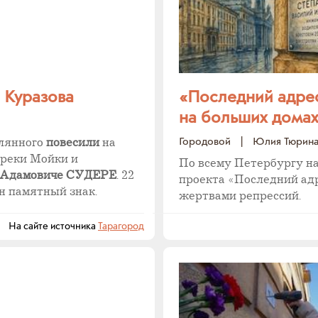
 Куразова
«Последний адрес
на больших домах
Городовой
|
Юлия Тюрин
елянного
повесили
на
 реки Мойки и
По всему Петербургу н
 Адамовиче СУДЕРЕ
. 22
проекта «Последний ад
н памятный знак.
жертвами репрессий.
На сайте источника
Тарагород