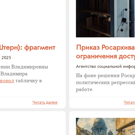
терн): фрагмент
Приказ Росархива 
ограничения дост
 2025
Агентство социальной инф
гении Владимировны
а Владимира
На фоне решения Росар
ановил
табличку в
политических репрессий
работе.
Читать далее
Читат