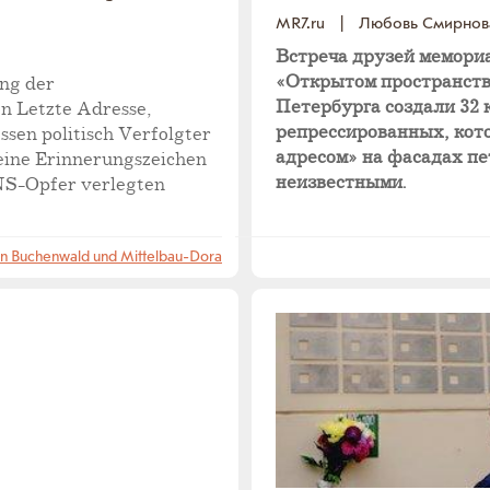
MR7.ru
|
Любовь Смирнов
Встреча друзей мемори
«Открытом пространстве
ung der
Петербурга создали 32 
on Letzte Adresse,
репрессированных, кот
ssen politisch Verfolgter
адресом» на фасадах пе
leine Erinnerungszeichen
неизвестными.
 NS-Opfer verlegten
en Buchenwald und Mittelbau-Dora