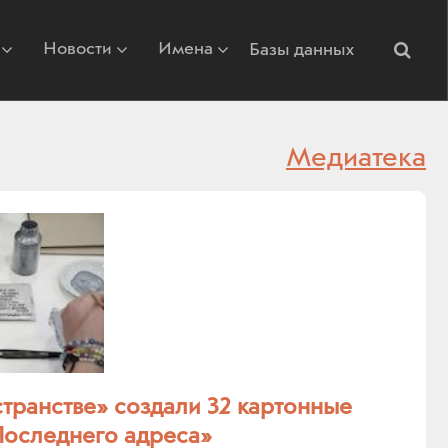
Новости
Имена
Базы данных
Медиатека
транстве» создали 32 картонные
Последнего адреса»