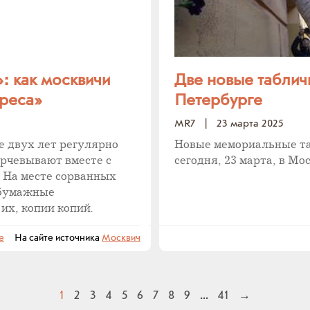
: как москвичи
Две новые таблич
дреса»
Петербурге
MR7
|
23 марта 2025
е двух лет регулярно
Новые мемориальные та
орчевывают вместе с
сегодня, 23 марта, в Мо
. На месте сорванных
 бумажные
 их, копии копий.
е
На сайте источника
Москвич
1
2
3
4
5
6
7
8
9
...
41
→