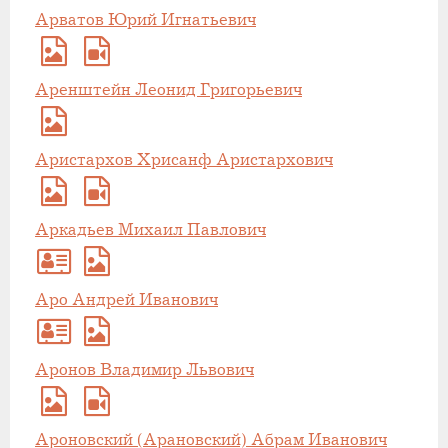
Арватов Юрий Игнатьевич
Аренштейн Леонид Григорьевич
Аристархов Хрисанф Аристархович
Аркадьев Михаил Павлович
Аро Андрей Иванович
Аронов Владимир Львович
Ароновский (Арановский) Абрам Иванович