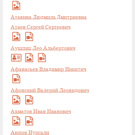
Атавина Людмила Дмитриевна
Атаев Сергей Сергеевич
Аушпиц Лео Альбертович
Афанасьев Владимир Никитич
Афонский Валерий Леонидович
Ахматов Иван Иванович
Аюпов Нургали