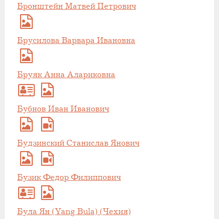
Бронштейн Матвей Петрович
Брусилова Варвара Ивановна
Бруяк Анна Алариковна
Бубнов Иван Иванович
Будзинский Станислав Янович
Бузик Федор Филиппович
Була Ян (Yang Bula) (Чехия)