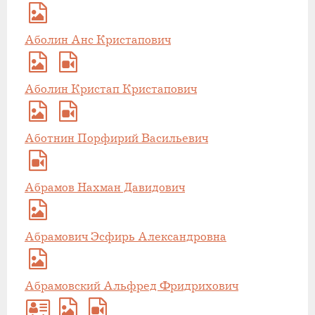
Аболин Анс Кристапович
Аболин Кристап Кристапович
Аботнин Порфирий Васильевич
Абрамов Нахман Давидович
Абрамович Эсфирь Александровна
Абрамовский Альфред Фридрихович