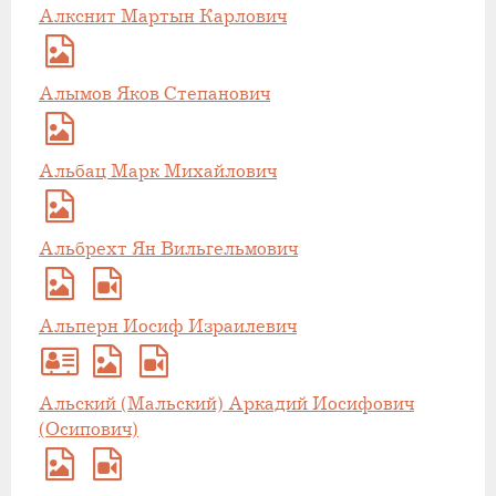
Алкснит Мартын Карлович
Алымов Яков Степанович
Альбац Марк Михайлович
Альбрехт Ян Вильгельмович
Альперн Иосиф Израилевич
Альский (Мальский) Аркадий Иосифович
(Осипович)