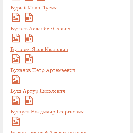
Бурый Иван Лукич
Бутаев Асланбек Саввич
Бутович Яков Иванович
Буханов Петр Артемьевич
Буш Артур Яковлевич
Бушуев Владимир Георгиевич
Быков Николай Александрович