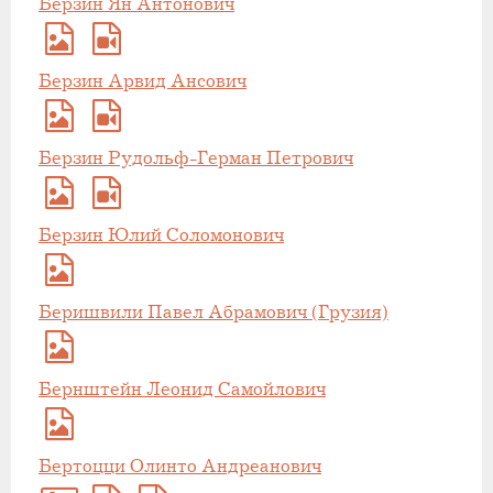
Берзин Ян Антонович
Берзин Арвид Ансович
Берзин Рудольф-Герман Петрович
Берзин Юлий Соломонович
Беришвили Павел Абрамович (Грузия)
Бернштейн Леонид Самойлович
Бертоцци Олинто Андреанович