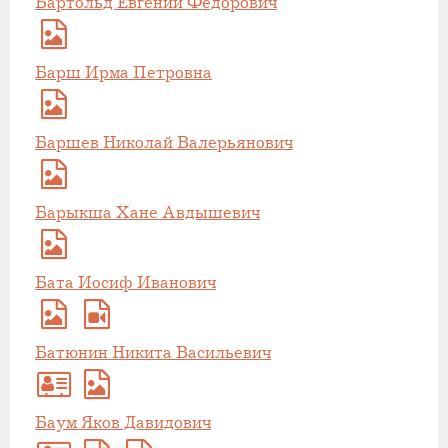
Бартольд Евгений Федорович
Барш Ирма Петровна
Баршев Николай Валерьянович
Барыкша Хане Авдышевич
Бата Иосиф Иванович
Батюнин Никита Васильевич
Баум Яков Давидович