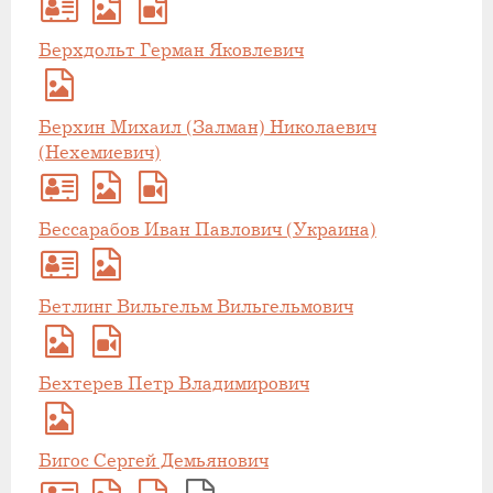
Берхдольт Герман Яковлевич
Берхин Михаил (Залман) Николаевич
(Нехемиевич)
Бессарабов Иван Павлович (Украина)
Бетлинг Вильгельм Вильгельмович
Бехтерев Петр Владимирович
Бигос Сергей Демьянович