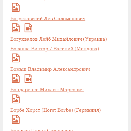
Богуславский Лев Соломонович
Богухвалов Лейб Михайлович (Украина)
Боканча Виктор / Василий (Молдова)
Бомаш Владимир Александрович
Бондаренко Михаил Маркович
Борбе Хорст (Horst Borbe) (Германия)
Борисов Павел Семенович