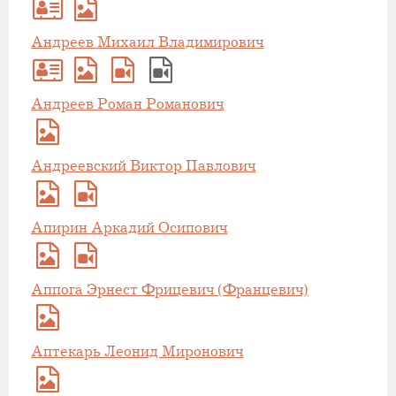
Андреев Михаил Владимирович
Андреев Роман Романович
Андреевский Виктор Павлович
Апирин Аркадий Осипович
Аппога Эрнест Фрицевич (Францевич)
Аптекарь Леонид Миронович