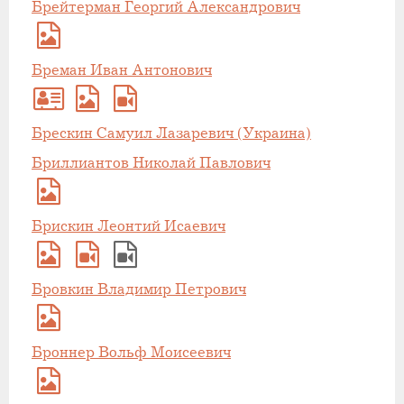
Брейтерман Георгий Александрович
Бреман Иван Антонович
Брескин Самуил Лазаревич (Украина)
Бриллиантов Николай Павлович
Брискин Леонтий Исаевич
Бровкин Владимир Петрович
Броннер Вольф Моисеевич