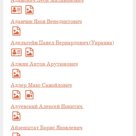
Адамович Леон Мальвинович
Адамчик Яков Венедиктович
Адельгейм Павел Бернардович (Украина)
Аджян Антон Арутюнович
Адлер Макс Самойлович
Адуевский Алексей Никитич
Айзенштат Борис Яковлевич