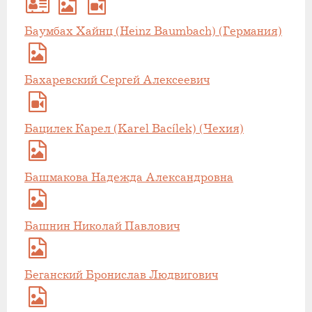
Баумбах Хайнц (Heinz Baumbach) (Германия)
Бахаревский Сергей Алексеевич
Бацилек Карел (Karel Bacílek) (Чехия)
Башмакова Надежда Александровна
Башнин Николай Павлович
Беганский Бронислав Людвигович