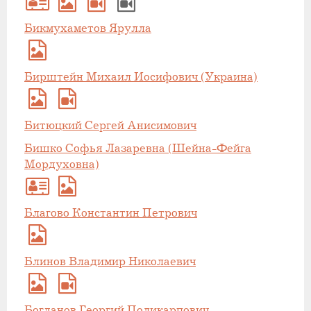
Бикмухаметов Ярулла
Бирштейн Михаил Иосифович (Украина)
Битюцкий Сергей Анисимович
Бишко Софья Лазаревна (Шейна-Фейга
Мордуховна)
Благово Константин Петрович
Блинов Владимир Николаевич
Богданов Георгий Поликарпович