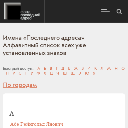
Имена «Последнего адреса»
Алфавитный список всех уже
установленных знаков
Быстрый доступ:
А
Б
В
Г
Д
Е
Ж
З
И
К
Л
М
Н
О
П
Р
С
Т
У
Ф
Х
Ц
Ч
Ш
Щ
Э
Ю
Я
По городам
А
Абе Рейнгольд Янович