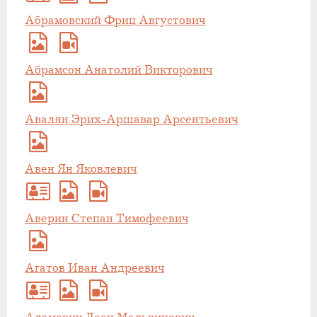
Абрамовский Фриц Августович
Абрамсон Анатолий Викторович
Авалян Эрих-Аршавар Арсентьевич
Авен Ян Яковлевич
Аверин Степан Тимофеевич
Агатов Иван Андреевич