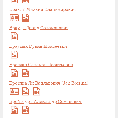
Брандт Михаил Владимирович
Брауда Давид Соломонович
Брауман Рувин Моисеевич
Брегман Соломон Леонтьевич
Брезина Ян Вацлавович (Jan Březina)
Брейтбурт Александр Семенович