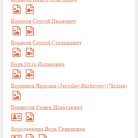
Борисов Сергей Иванович
Борисов Сергей Степанович
Борк Отто Иоганович
Борковец Ярослав (Jaroslav Borkovec) (Чехия)
Бормотов Семен Игнатьевич
Бородавкина Вера Семеновна