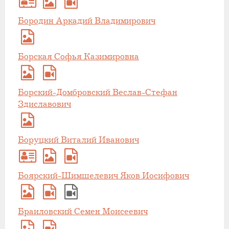
Бородин Аркадий Владимирович
Борская Софья Казимировна
Борский-Домбровский Веслав-Стефан
Здиславович
Боруцкий Виталий Иванович
Боярский-Шимшелевич Яков Иосифович
Браиловский Семен Моисеевич