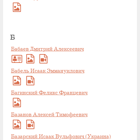
Б
Бабаев Дмитрий Алексеевич
Бабель Исаак Эммануилович
Багинский Феликс Францевич
Базанов Алексей Тимофеевич
Базарский Исаак Вульфович (Украина)