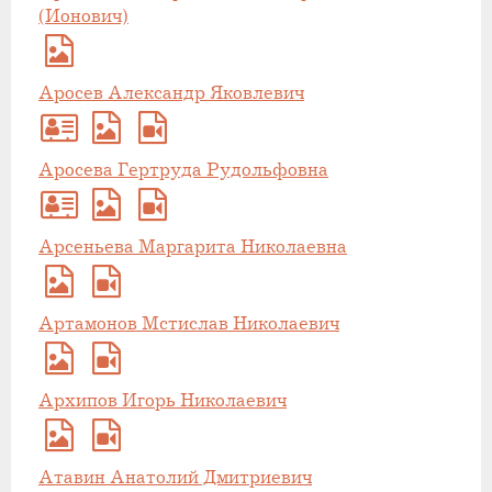
(Ионович)
Аросев Александр Яковлевич
Аросева Гертруда Рудольфовна
Арсеньева Маргарита Николаевна
Артамонов Мстислав Николаевич
Архипов Игорь Николаевич
Атавин Анатолий Дмитриевич