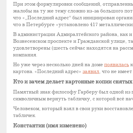
При этом формулировки сообщений, отправленны
жалобы на ту же тему сложно из-за большого по
что «„Последний адрес“ был инициирован органи
что в Петербурге «установлено 417 металлически
В администрации Адмиралтейского района, как и
Вознесенском проспекте и Гражданской улице, т
удовлетворены (шесть сейчас находятся на расс
компания.
Но уже через несколько дней на доме
появилась
к
картона. «Последний адрес»
заявил
, что не имее
Кто и зачем делает картонные копии снятых
Памятный знак философу Гарберу был одной из п
символичным вернуть табличку, с которой всё на
Человеком, который взял в свои руки восстановл
табличек.
Константин (имя изменено)