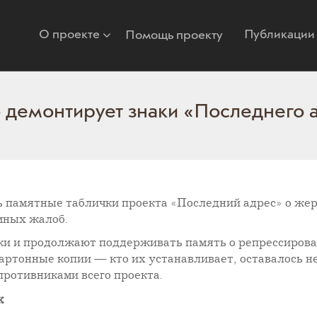
О проекте
Публикации
Помощь проекту
 демонтирует знаки «Последнего а
ть памятные таблички проекта «Последний адрес» о жер
мных жалоб.
и и продолжают поддерживать память о репрессирован
артонные копии — кто их устанавливает, оставалось н
противниками всего проекта.
к