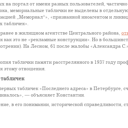
х на портал от имени разных пользователей, частичн
тока, мемориальные таблички не выделены в отдельну
зацией „Мемориал“», «признанной иноагентом и ликвид
х табличек».
 ранее в жилищном агентстве Центрального района,
от
ак как это не «рекламные конструкции». Но в большин
мотрении). На Лесном, 61 после жалобы «Александра С
опия таблички памяти расстрелянного в 1937 году пр
т к этому отношения.
 табличек
ервых табличек «Последнего адреса» в Петербурге, сч
чиналось», — объясняет Константин.
ение, в его понимании, исторической справедливости, 