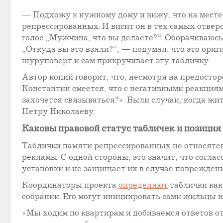
— Подхожу к нужному дому и вижу, что на месте 
репрессированных. И висит он в тех самых отвер
голос „Мужчина, что вы делаете?“. Оборачиваюсь
„Откуда вы это взяли?“, — подумал, что это ориги
шуруповерт и сам прикручивает эту табличку.
Автор копий говорит, что, несмотря на предостор
Константин смеется, что с негативными реакциями
захочется связываться?». Были случаи, когда ж
Петру Николаеву.
Каковы правовой статус табличек и позиция
Таблички памяти репрессированных не относятс
рекламы. С одной стороны, это значит, что согла
установки и не защищает их в случае поврежден
Координаторы проекта
определяют
таблички как
собрании. Его могут инициировать сами жильцы 
«Мы ходим по квартирам и добиваемся ответов 