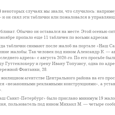
екоторых случаях мы знали, что случилось: например
— и он снял эти таблички или пожаловался в управляющ
бликат. Обычно он оставался на месте. Этой осенью си
 ноябре пропало еще 11 табличек по восьми адресам.
гда таблички снимают после жалоб на портале «Наш С
нние жалобы. Так человек под ником Александр К. — ав
леднего адреса» с августа 2020-го. По его просьбе бы
у Гуттенлохеру и греку Ивану Топузису, одна по адре
ережной Фонтанки, 28.
В жилищном агентстве Центрального района на его прос
ются «незаконными рекламными конструкциями», а уста
.
аш Санкт-Петербург» было прислано минимум 19 жалоб
ия, пользователь под ником Михаил М. — четыре сооб