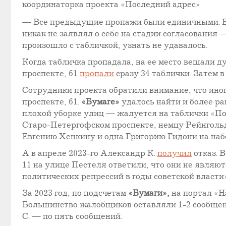
координаторка проекта «Последний адрес»
— Все предыдущие пропажи были единичными. В н
никак не заявлял о себе на стадии согласования 
произошло с табличкой, узнать не удавалось.
Когда табличка пропадала, на ее место вешали ду
проспекте, 61
пропали
сразу 34 таблички. Затем в
Сотрудники проекта обратили внимание, что ино
проспекте, 61.
«Бумаге»
удалось найти и более ра
плохой уборке улиц — жалуется на таблички «Пос
Старо-Петергофском проспекте, немцу Рейнгольд
Евгению Хенкину и одна Григорию Гидони на наб
А в апреле 2023-го Александр К.
получил
отказ. 
11 на улице Пестеля ответили, что они не явля
политических репрессий в годы советской власти»
За 2023 год, по подсчетам
«Бумаги»,
на портал «Н
Большинство жалобщиков оставляли 1-2 сообщен
С. — по пять сообщений.