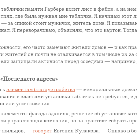
таблички памяти Гарбера висит лист в файле, а на нем 
стиях, где была нужная мне табличка. Я начинаю этот 
 — за спиной стоит мужичок, житель дома. Я показываю
нал. Я переворачиваю, объясняю, что это картон. Тогда
ожности, его часто замечают жители домов — и как пра
 жителей он почти не сталкивается в том числе из-за 
ители защищали активиста перед соседями — например,
 «Последнего адреса»
я к
элементам благоустройства
— мемориальным доска
сование с властями установки табличек не требуется, с
ия или уничтожения.
 «элементы фасада здания», решение об установке ко
или управляющая компания, но на практике собрать пр
от жильцов, —
говорит
Евгения Кулакова. — Однако в бо