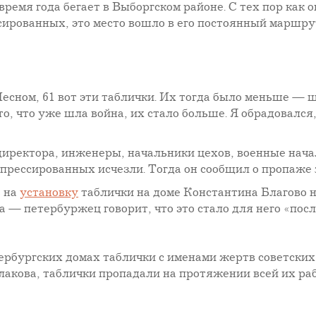
емя года бегает в Выборгском районе. С тех пор как о
сированных, это место вошло в его постоянный маршру
есном, 61 вот эти таблички. Их тогда было меньше — шт
то, что уже шла война, их стало больше. Я обрадовался
: директора, инженеры, начальники цехов, военные нач
епрессированных исчезли. Тогда он сообщил о пропаже
 на
установку
таблички на доме Константина Благово на
 — петербуржец говорит, что это стало для него «посл
рбургских домах таблички с именами жертв советских 
акова, таблички пропадали на протяжении всей их рабо