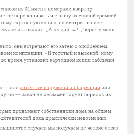
список из 34 имен с номерами квартир
листок перевешивать и слышу за спиной громкий
 ему картонную копию, он смотрит на нее:
 мужичок говорит: „А ну дай-ка!“, берет у меня
вило, они встречают его затею с одобрением.
своей комплекции: «Я толстый и высокий, кому
 во время установки картонной копии таблички
м — или
объектам наружной информации
или
 другой — закон не регламентирует порядок их
торых принимают собственники дома на общем
едставителей дома практически невозможно.
льшинстве случаев мы получаем не четкие отказ