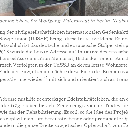
edenkzeichens für Wolfgang Waterstraat in Berlin-Neuköll
ung der zivilgesellschaftlichen internationalen Gedenkak
Sowjetunion (UdSSR) bringt diese Initiative kleine Erinn
tsächlich ist das deutsche und europäische Stolpersteinp
2013 wurde die Letzte Adresse auf Initiative des russisc
nrechtsorganisation Memorial, Historiker:innen, Künstl
olitisch Verfolgten in der UdSSR an deren letzte Wohnor
de der Sowjetunion möchte diese Form des Erinnerns aufz
1
perativ „nie wieder“
mit sich und orientiert sich an tra
Adresse mithilfe rechteckiger Edelstahltäfelchen, die a
ilder trägt sieben bis acht Zeilen eingravierten Textes:
 das der Rehabilitierung. Es soll, so die Idee des Projekt
 es explizit nicht um herausstechende oder prominente O
 sondern die ganze Breite sowjetischer Opferschaft vom F