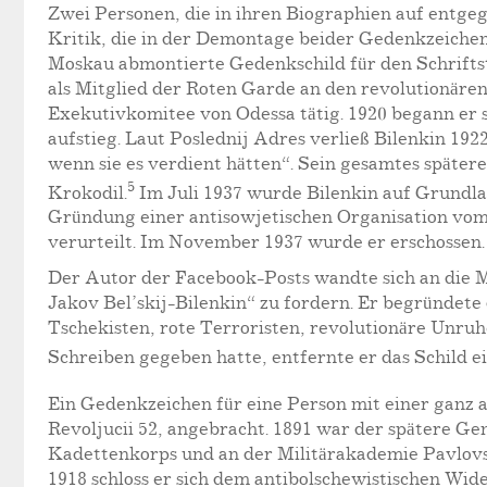
Zwei Personen, die in ihren Biographien auf entge
Kritik, die in der Demontage beider Gedenkzeichen 
Moskau abmontierte Gedenkschild für den Schriftst
als Mitglied der Roten Garde an den revolutionären
Exekutivkomitee von Odessa tätig. 1920 begann er 
aufstieg. Laut Poslednij Adres verließ Bilenkin 192
wenn sie es verdient hätten“. Sein gesamtes später
5
Krokodil.
Im Juli 1937 wurde Bilenkin auf Grundla
Gründung einer antisowjetischen Organisation vom
verurteilt. Im November 1937 wurde er erschossen. D
Der Autor der Facebook-Posts wandte sich an die
Jakov Bel’skij-Bilenkin“ zu fordern. Er begründet
Tschekisten, rote Terroristen, revolutionäre Unruh
Schreiben gegeben hatte, entfernte er das Schild e
Ein Gedenkzeichen für eine Person mit einer ganz 
Revoljucii 52, angebracht. 1891 war der spätere G
Kadettenkorps und an der Militärakademie Pavlovs
1918 schloss er sich dem antibolschewistischen W