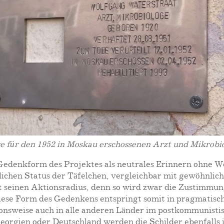
 für den 1952 in Moskau erschossenen Arzt und Mikrobi
Gedenkform des Projektes als neutrales Erinnern ohne W
lichen Status der Täfelchen, vergleichbar mit gewöhnlic
kt seinen Aktionsradius, denn so wird zwar die Zustim
 Diese Form des Gedenkens entspringt somit in pragmatis
ktionsweise auch in alle anderen Länder im postkommunist
, Georgien oder Deutschland werden die Schilder ebenfall