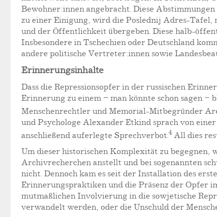
Bewohner:innen angebracht. Diese Abstimmungen si
zu einer Einigung, wird die Poslednij Adres-Tafel
und der Öffentlichkeit übergeben. Diese halb-öffe
Insbesondere in Tschechien oder Deutschland kommt 
andere politische Vertreter:innen sowie Landesbeauf
Erinnerungsinhalte
Dass die Repressionsopfer in der russischen Erinne
Erinnerung zu einem – man könnte schon sagen – bl
Menschenrechtler und Memorial-Mitbegründer Arese
und Psychologe Alexander Etkind sprach von einer 
4
anschließend auferlegte Sprechverbot.
All dies re
Um dieser historischen Komplexität zu begegnen, wi
Archivrecherchen anstellt und bei sogenannten sch
nicht. Dennoch kam es seit der Installation des er
Erinnerungspraktiken und die Präsenz der Opfer im
mutmaßlichen Involvierung in die sowjetische Repres
verwandelt werden, oder die Unschuld der Menschen 