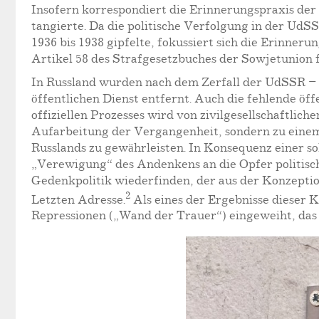
Insofern korrespondiert die Erinnerungspraxis der 
tangierte. Da die politische Verfolgung in der U
1936 bis 1938 gipfelte, fokussiert sich die Erinner
Artikel 58 des Strafgesetzbuches der Sowjetunion 
In Russland wurden nach dem Zerfall der UdSSR – a
öffentlichen Dienst entfernt. Auch die fehlende öf
offiziellen Prozesses wird von zivilgesellschaftli
Aufarbeitung der Vergangenheit, sondern zu einem 
Russlands zu gewährleisten. In Konsequenz einer so
„Verewigung“ des Andenkens an die Opfer politisch
Gedenkpolitik wiederfinden, der aus der Konzepti
2
Letzten Adresse.
Als eines der Ergebnisse dieser 
Repressionen („Wand der Trauer“) eingeweiht, das 