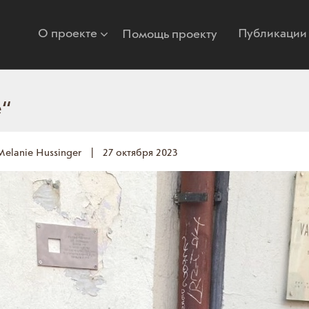
О проекте
Публикации
Помощь проекту
e“
Melanie Hussinger
|
27 октября 2023