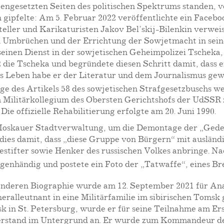
gengesetzten Seiten des politischen Spektrums standen, 
gipfelte: Am 5. Februar 2022 veröffentlichte ein Faceboo
eller und Karikaturisten Jakov Bel’skij-Bilenkin verweis
 Umbrüchen und der Errichtung der Sowjetmacht in seiner
seinen Dienst in der sowjetischen Geheimpolizei Tscheka
2 die Tscheka und begründete diesen Schritt damit, dass er
es Leben habe er der Literatur und dem Journalismus gew
ge des Artikels 58 des sowjetischen Strafgesetzbuschs w
 Militärkollegium des Obersten Gerichtshofs der UdSSR 
ie offizielle Rehabilitierung erfolgte am 20. Juni 1990.
 Moskauer Stadtverwaltung, um die Demontage der „Geden
e dies damit, dass „diese Gruppe von Bürgern“ mit auslän
estifter sowie Henker des russischen Volkes anbringe. N
igenhändig und postete ein Foto der „Tatwaffe“, eines Br
anderen Biographie wurde am 12. September 2021 für Ana
eneralleutnant in eine Militärfamilie im sibirischen Tom
k in St. Petersburg, wurde er für seine Teilnahme am Er
iderstand im Untergrund an. Er wurde zum Kommandeur de