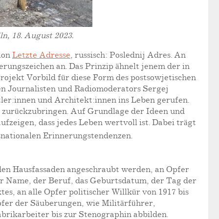
n, 18. August 2023.
tion
Letzte Adresse
, russisch: Poslednij Adres. An
erungszeichen an. Das Prinzip ähnelt jenem der in
rojekt Vorbild für diese Form des postsowjetischen
hen Journalisten und Radiomoderators Sergej
er:innen und Architekt:innen ins Leben gerufen.
te zurückzubringen. Auf Grundlage der Ideen und
eigen, dass jedes Leben wertvoll ist. Dabei trägt
nsnationalen Erinnerungstendenzen.
n den Hausfassaden angeschraubt werden, an Opfer
 der Name, der Beruf, das Geburtsdatum, der Tag der
es, an alle Opfer politischer Willkür von 1917 bis
pfer der Säuberungen, wie Militärführer,
abrikarbeiter bis zur Stenographin abbilden.