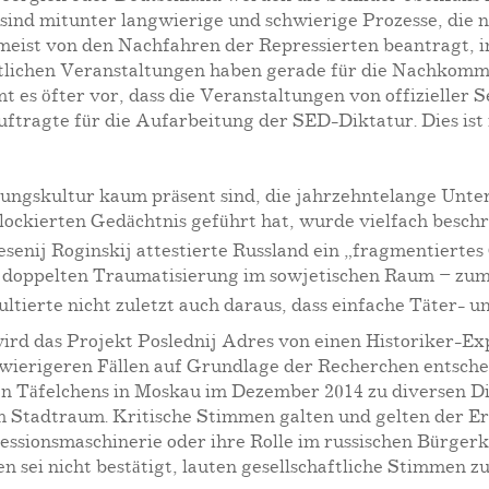
nd mitunter langwierige und schwierige Prozesse, die nu
, meist von den Nachfahren der Repressierten beantragt,
ntlichen Veranstaltungen haben gerade für die Nachkomm
es öfter vor, dass die Veranstaltungen von offizieller 
tragte für die Aufarbeitung der SED-Diktatur. Dies ist i
rungskultur kaum präsent sind, die jahrzehntelange Unte
ockierten Gedächtnis geführt hat, wurde vielfach beschr
nij Roginskij attestierte Russland ein „fragmentiertes
doppelten Traumatisierung im sowjetischen Raum – zum e
sultierte nicht zuletzt auch daraus, dass einfache Täter-
rd das Projekt Poslednij Adres von einen Historiker-Exp
wierigeren Fällen auf Grundlage der Recherchen entschei
sten Täfelchens in Moskau im Dezember 2014 zu diversen D
 Stadtraum. Kritische Stimmen galten und gelten der Eri
sionsmaschinerie oder ihre Rolle im russischen Bürgerkri
sei nicht bestätigt, lauten gesellschaftliche Stimmen z