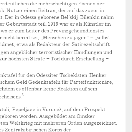
verdeutlichen die mehrschichtigen Ebenen der
k-Nutzer einen Beitrag, der auf das zuvor in
t. Der in Odessa geborene Bel’skij-Bilenkin nahm
 Geburtsstadt teil. 1919 war er als Künstler im
, wo er zum Leiter des Provinzgeheimdienstes
 nicht bereit sei, „Menschen zu jagen“ – „selbst
idmet, etwa als Redakteur der Satirezeitschrift
egen angeblicher terroristischer Handlungen und
zur höchsten Strafe – Tod durch Erschießung –
ktafel für den Odessiter Tschekisten-Henker
dischem Geld Gedenktafeln für Parteifunktionäre,
achdem es offenbar keine Reaktion auf sein
6
echeisens.
tolij Pepeljaev in Voronež, auf dem Prospekt
sk geboren worden. Ausgebildet am Omsker
sten Weltkrieg mit mehreren Orden ausgezeichnet.
s Zentralsibirischen Korps der