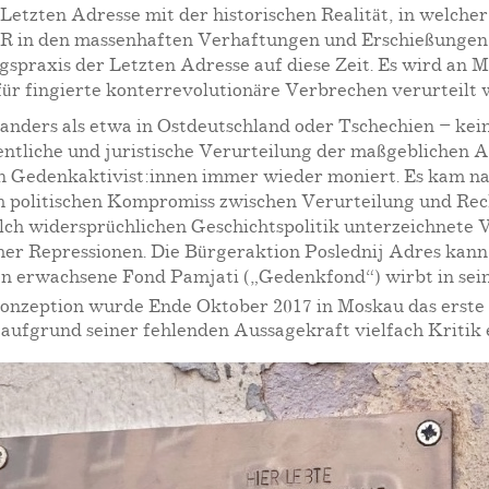
Letzten Adresse mit der historischen Realität, in welcher
dSSR in den massenhaften Verhaftungen und Erschießunge
ungspraxis der Letzten Adresse auf diese Zeit. Es wird an
für fingierte konterrevolutionäre Verbrechen verurteilt
nders als etwa in Ostdeutschland oder Tschechien – kein
fentliche und juristische Verurteilung der maßgeblichen
chen Gedenkaktivist:innen immer wieder moniert. Es kam 
politischen Kompromiss zwischen Verurteilung und Recht
lch widersprüchlichen Geschichtspolitik unterzeichnete 
er Repressionen. Die Bürgeraktion Poslednij Adres kann 
on erwachsene Fond Pamjati („Gedenkfond“) wirbt in sei
Konzeption wurde Ende Oktober 2017 in Moskau das erste s
aufgrund seiner fehlenden Aussagekraft vielfach Kritik 