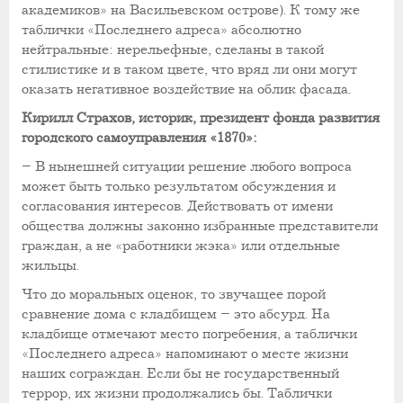
академиков» на Васильевском острове). К тому же
таблички «Последнего адреса» абсолютно
нейтральные: нерельефные, сделаны в такой
стилистике и в таком цвете, что вряд ли они могут
оказать негативное воздействие на облик фасада.
К
ирилл Страхов, историк, президент фонда развития
городского самоуправления «1870»:
– В нынешней ситуации решение любого вопроса
может быть только результатом обсуждения и
согласования интересов. Действовать от имени
общества должны законно избранные представители
граждан, а не «работники жэка» или отдельные
жильцы.
Что до моральных оценок, то звучащее порой
сравнение дома с кладбищем – это абсурд. На
кладбище отмечают место погребения, а таблички
«Последнего адреса» напоминают о месте жизни
наших сограждан. Если бы не государственный
террор, их жизни продолжались бы. Таблички