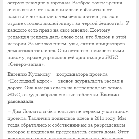
острую реакцию у горожан. Разброс точек зрения
очень велик: от «как они могли избавиться от
памяти!» до «нашли о чем беспокоиться, когда в
стране столько людей живут за чертой бедности!». У
каждого есть право на свое мнение. Поэтому
редакция решила дать слово тем, кто близок к этой
истории. За исключением, увы, самих инициаторов
демонтажа табличек. Они остаются неизвестными
никому, кроме управляющей организации ЖКС
«Северо-запад».
Евгению Кулакову – координатора проекта
«Последний адрес» – звонок журналиста застал в
дороге. Она как раз ехала на велосипеде из офиса
ЖКС, откуда забрала снятые таблички.
Евгения
рассказала
:
– Дом Довлатова был едва ли не первым участником
проекта. Таблички появились здесь в 2015 году. Мы
тогда обратились к собственникам за разрешением,
которое и подписала председатель совета дома. Этот
документ у меня, разумеется, сохранен. Но теперь