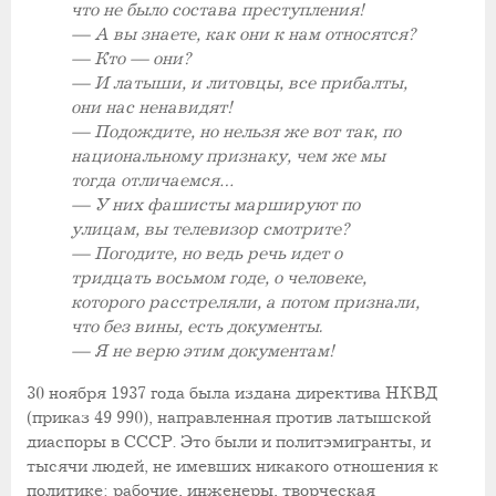
что не было состава преступления!
— А вы знаете, как они к нам относятся?
— Кто — они?
— И латыши, и литовцы, все прибалты,
они нас ненавидят!
— Подождите, но нельзя же вот так, по
национальному признаку, чем же мы
тогда отличаемся…
— У них фашисты маршируют по
улицам, вы телевизор смотрите?
— Погодите, но ведь речь идет о
тридцать восьмом годе, о человеке,
которого расстреляли, а потом признали,
что без вины, есть документы.
— Я не верю этим документам!
30 ноября 1937 года была издана директива НКВД
(приказ 49 990), направленная против латышской
диаспоры в СССР. Это были и политэмигранты, и
тысячи людей, не имевших никакого отношения к
политике: рабочие, инженеры, творческая