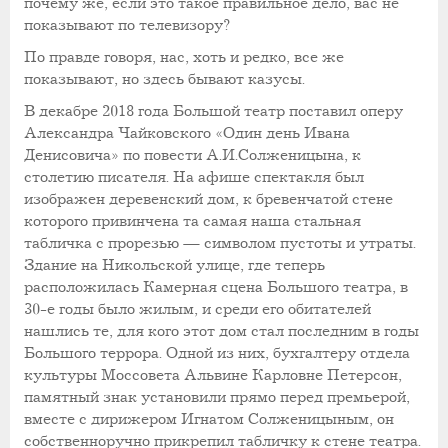
почему же, если это такое правильное дело, вас не
показывают по телевизору?
По правде говоря, нас, хоть и редко, все же
показывают, но здесь бывают казусы.
В декабре 2018 года Большой театр поставил оперу
Александра Чайковского «Один день Ивана
Денисовича» по повести А.И.Солженицына, к
столетию писателя. На афише спектакля был
изображен деревенский дом, к бревенчатой стене
которого привинчена та самая наша стальная
табличка с прорезью — символом пустоты и утраты.
Здание на Никольской улице, где теперь
расположилась Камерная сцена Большого театра, в
30-е годы было жилым, и среди его обитателей
нашлись те, для кого этот дом стал последним в годы
Большого террора. Одной из них, бухгалтеру отдела
культуры Моссовета Альвине Карловне Петерсон,
памятный знак установили прямо перед премьерой,
вместе с дирижером Игнатом Солженицыным, он
собственноручно прикрепил табличку к стене театра.