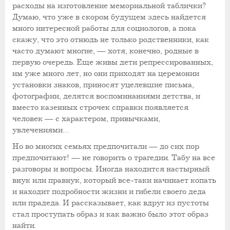
расходы на изготовление мемориальной таблички?
Думаю, что уже в скором будущем здесь найдется
много интересной работы для социологов, а пока
скажу, что это отнюдь не только родственники, как
часто думают многие, — хотя, конечно, родные в
первую очередь. Еще живы дети репрессированных,
им уже много лет, но они приходят на церемонии
установки знаков, приносят уцелевшие письма,
фотографии, делятся воспоминаниями детства, и
вместо казенных строчек справки появляется
человек — с характером, привычками,
увлечениями…
Но во многих семьях предпочитали — до сих пор
предпочитают! — не говорить о трагедии. Табу на все
разговоры и вопросы. Иногда находится настырный
внук или правнук, который все-таки начинает копать
и находит подробности жизни и гибели своего деда
или прадеда. И рассказывает, как вдруг из пустоты
стал проступать образ и как важно было этот образ
найти.