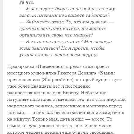
за что.
— У нас в доме были герои войны, почему
вы с их именами не вешаете таблички?
— Займитесь этим! То, что мы делаем, —
гражданская инициатива, вы можете
организовать свою, что мешает?
— Вы это мне предлагаете? Мне некогда
этим заниматься! Но я против, чтобы
устанавливать знаки всем подряд.
Прообразом «Последнего адреса» стал проект
немецкого художника Гюнтера Деминга «Камни
преткновения» (Stolpersteine), который существует
уже более двадцати лет и постепенно
распространился на всю Европу. Небольшие
латунные пластины с именами тех, кто стал жертвой
нацистского режима, встроенные в мостовую перед
домами, — о них как бы спотыкаешься и замираешь
на минуту. Только имя, дата и еще — место. То
самое, откуда увели навсегда, последнее место,
которое человек помнил еще будучи свободным.