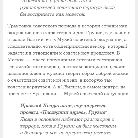
Позитивная оценка событий и
руководителей советского периода была
бы воспринята как моветон.
Трактовка советского периода в истории страны как
оккупационного характерна и для Грузии, где, как и в
странах Балтии, есть Музей советской оккупации, а
следовательно, есть общепринятый вектор, который
задается в отношении к советскому прошлому. В
Москве — масса популярных сетевых ресторанов,
где дизайн интерьеров, костюмы официантов, даже
названия блюд и музыка творят образ доброй сказки
о счастливой советской жизни, в которую так
хочется вернуться. А в Тбилиси, в самом центре, на
проспекте Руставели — Музей советской оккупации.
Ираклий Хвадагиани, соучредитель
проекта «Последний адрес», Грузия:
Люди в основном избегают разговоров о
терроре, хотя в Грузии он был жестоким
и беспощадным, но аргументируют это