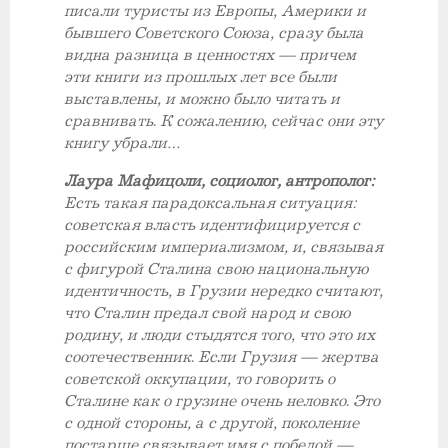
писали туристы из Европы, Америки и
бывшего Советского Союза, сразу была
видна разница в ценностях — причем
эти книги из прошлых лет все были
выставлены, и можно было читать и
сравнивать. К сожалению, сейчас они эту
книгу убрали…
Лаура Мафицоли, социолог, антрополог:
Есть такая парадоксальная ситуация:
советская власть идентифицируется с
российским империализмом, и, связывая
с фигурой Сталина свою национальную
идентичность, в Грузии нередко считают,
что Сталин предал свой народ и свою
родину, и люди стыдятся того, что это их
соотечественник. Если Грузия — жертва
советской оккупации, то говорить о
Сталине как о грузине очень неловко. Это
с одной стороны, а с другой, поколение
постарше связывает имя с победой —