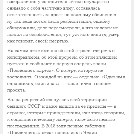
воображения у сочинителя. Этим государство
снимало с себя частично вину, оставалась
ответственность за арест по ложному обвинению —
ну так ведь потом была реабилитация, ошибку
обнаружили, дело пересмотрели, а что человек не
дожил до освобождения, тут уж кого винить, умер,
как говорят, своей смертью.
На самом деле именно об этой строке, где речь о
непоправимом, об этой прорези, об этой зияющей
пустоте и сообщают в первую очередь знаки
«Последнего адреса». О потере, которую не
восполнить. О каждой из них — отдельно. «Одно имя,
одна жизнь, один знак» — такая идея в основе
проекта.
Волна репрессий коснулась всей территории
бывшего СССР и даже вышла за ее пределы — в
странах, которые принадлежали, как тогда говорили,
к социалистическому лагерю, тоже было немало
пострадавших. В 2018 году первые таблички
«Последнего адреса» появились в Чехии.