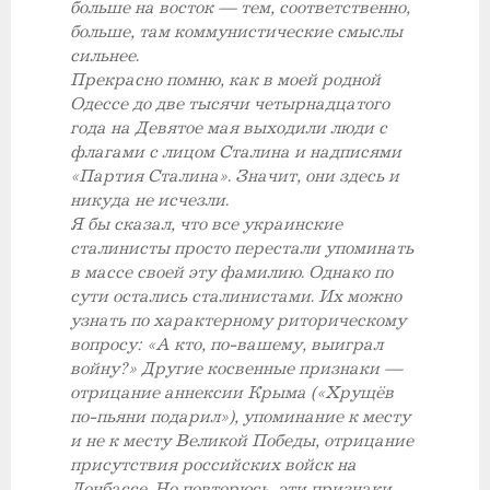
больше на восток — тем, соответственно,
больше, там коммунистические смыслы
сильнее.
Прекрасно помню, как в моей родной
Одессе до две тысячи четырнадцатого
года на Девятое мая выходили люди с
флагами с лицом Сталина и надписями
«Партия Сталина». Значит, они здесь и
никуда не исчезли.
Я бы сказал, что все украинские
сталинисты просто перестали упоминать
в массе своей эту фамилию. Однако по
сути остались сталинистами. Их можно
узнать по характерному риторическому
вопросу: «А кто, по-вашему, выиграл
войну?» Другие косвенные признаки —
отрицание аннексии Крыма («Хрущёв
по-пьяни подарил»), упоминание к месту
и не к месту Великой Победы, отрицание
присутствия российских войск на
Донбассе. Но повторюсь, эти признаки