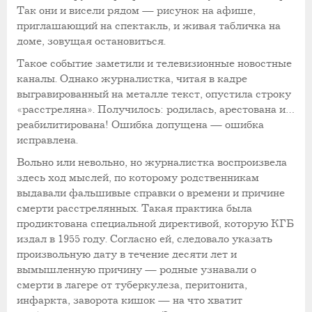
Так они и висели рядом — рисунок на афише,
приглашающий на спектакль, и живая табличка на
доме, зовущая остановиться.
Такое событие заметили и телевизионные новостные
каналы. Однако журналистка, читая в кадре
выгравированный на металле текст, опустила строку
«расстреляна». Получилось: родилась, арестована и…
реабилитирована! Ошибка допущена — ошибка
исправлена.
Вольно или невольно, но журналистка воспроизвела
здесь ход мыслей, по которому родственникам
выдавали фальшивые справки о времени и причине
смерти расстрелянных. Такая практика была
продиктована специальной директивой, которую КГБ
издал в 1955 году. Согласно ей, следовало указать
произвольную дату в течение десяти лет и
вымышленную причину — родные узнавали о
смерти в лагере от туберкулеза, перитонита,
инфаркта, заворота кишок — на что хватит