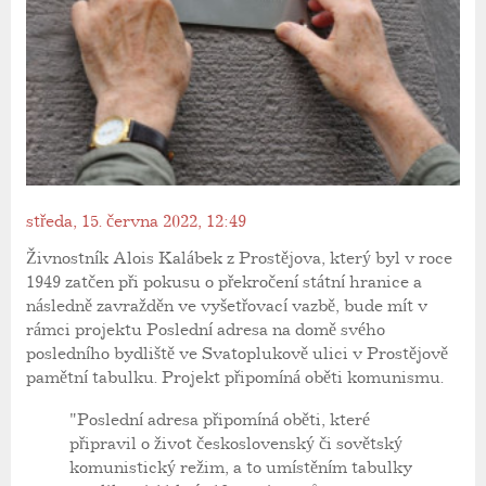
středa, 15. června 2022, 12:49
Živnostník Alois Kalábek z Prostějova, který byl v roce
1949 zatčen při pokusu o překročení státní hranice a
následně zavražděn ve vyšetřovací vazbě, bude mít v
rámci projektu Poslední adresa na domě svého
posledního bydliště ve Svatoplukově ulici v Prostějově
pamětní tabulku. Projekt připomíná oběti komunismu.
"Poslední adresa připomíná oběti, které
připravil o život československý či sovětský
komunistický režim, a to umístěním tabulky