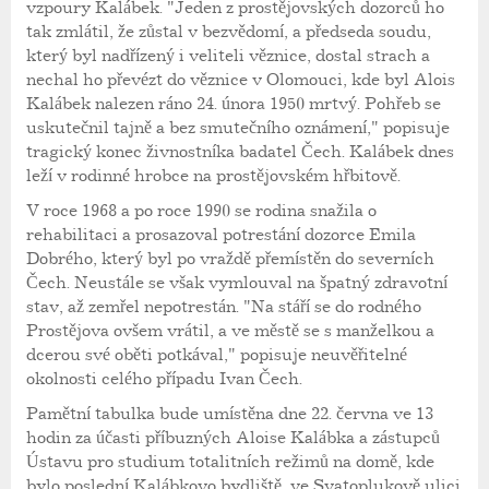
vzpoury Kalábek. "Jeden z prostějovských dozorců ho
tak zmlátil, že zůstal v bezvědomí, a předseda soudu,
který byl nadřízený i veliteli věznice, dostal strach a
nechal ho převézt do věznice v Olomouci, kde byl Alois
Kalábek nalezen ráno 24. února 1950 mrtvý. Pohřeb se
uskutečnil tajně a bez smutečního oznámení," popisuje
tragický konec živnostníka badatel Čech. Kalábek dnes
leží v rodinné hrobce na prostějovském hřbitově.
V roce 1968 a po roce 1990 se rodina snažila o
rehabilitaci a prosazoval potrestání dozorce Emila
Dobrého, který byl po vraždě přemístěn do severních
Čech. Neustále se však vymlouval na špatný zdravotní
stav, až zemřel nepotrestán. "Na stáří se do rodného
Prostějova ovšem vrátil, a ve městě se s manželkou a
dcerou své oběti potkával," popisuje neuvěřitelné
okolnosti celého případu Ivan Čech.
Pamětní tabulka bude umístěna dne 22. června ve 13
hodin za účasti příbuzných Aloise Kalábka a zástupců
Ústavu pro studium totalitních režimů na domě, kde
bylo poslední Kalábkovo bydliště, ve Svatoplukově ulici