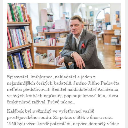
Spisovatel, knihkupec, nakladatel a jeden z
nejznámějších českých badatelů. Jméno Jiřího Padevěta
netřeba představovat. Ředitel nakladatelství Academia
ve svých knihách nejčastěji popisuje krvavá léta, která
český národ zažíval. Právě tak se...
Kalábek byl uvězněný ve vyšetřovací vazbě
prostějovského soudu. Za pokus o útěk v únoru roku
1950 byli vězni tvrdě potrestáni, nejvíce domnělý vůdce