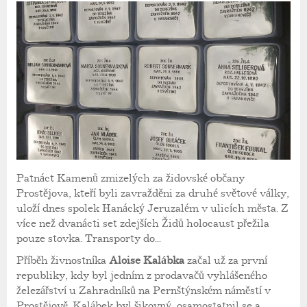
Patnáct Kamenů zmizelých za židovské občany
Prostějova, kteří byli zavražděni za druhé světové války,
uloží dnes spolek Hanácký Jeruzalém v ulicích města. Z
více než dvanácti set zdejších Židů holocaust přežila
pouze stovka. Transporty do...
Příběh živnostníka
Aloise Kalábka
začal už za první
republiky, kdy byl jedním z prodavačů vyhlášeného
železářství u Zahradníků na Pernštýnském náměstí v
Prostějově. Kalábek byl šikovný, osamostatnil se a