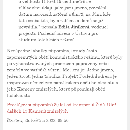
o velikosti 11 krát 19 centimetrů se
základními údaji, jako jsou jméno, povolání,
datum narození, zatčení a úmrtí, na dům, kde
tato osoba žila, byla zatčena a domů se již
nevrátila," popsala
Edita Jiráková
, vedoucí
projektu Poslední adresa v Ústavu pro
studium totalitních režimů.
Nenápadné tabulky připomínají osudy často
zapomenutých obětí komunistického režimu, které byly
po vykonstruovaných procesech popraveny nebo
zemřely ve vazbě či vězení. Mottem je: Jedno jméno,
jeden život, jedna tabulka. Projekt Poslední adresa je
inspirován německým památníkem obětí holokaustu a
jeho Kameny zmizelých, které připomínají oběti
holokaustu.
Prostějov si připomíná 80 let od transportů Židů. Uloží
dalších 15 Kamenů zmizelých
čtvrtek, 26. května 2022, 08:56