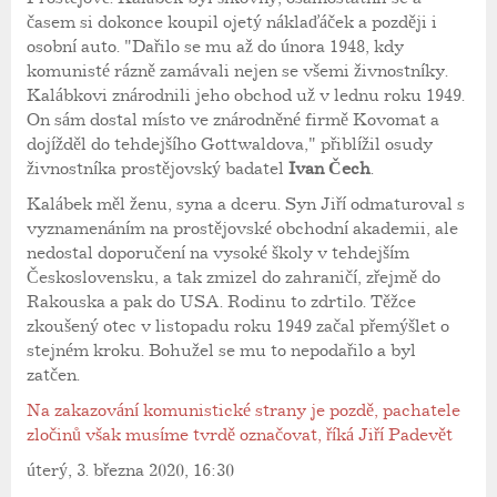
časem si dokonce koupil ojetý náklaďáček a později i
osobní auto. "Dařilo se mu až do února 1948, kdy
komunisté rázně zamávali nejen se všemi živnostníky.
Kalábkovi znárodnili jeho obchod už v lednu roku 1949.
On sám dostal místo ve znárodněné firmě Kovomat a
dojížděl do tehdejšího Gottwaldova," přiblížil osudy
živnostníka prostějovský badatel
Ivan Čech
.
Kalábek měl ženu, syna a dceru. Syn Jiří odmaturoval s
vyznamenáním na prostějovské obchodní akademii, ale
nedostal doporučení na vysoké školy v tehdejším
Československu, a tak zmizel do zahraničí, zřejmě do
Rakouska a pak do USA. Rodinu to zdrtilo. Těžce
zkoušený otec v listopadu roku 1949 začal přemýšlet o
stejném kroku. Bohužel se mu to nepodařilo a byl
zatčen.
Na zakazování komunistické strany je pozdě, pachatele
zločinů však musíme tvrdě označovat, říká Jiří Padevět
úterý, 3. března 2020, 16:30