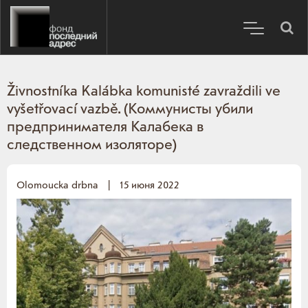
Živnostníka Kalábka komunisté zavraždili ve
vyšetřovací vazbě. (Коммунисты убили
предпринимателя Калабека в
следственном изоляторе)
Olomoucka drbna
|
15 июня 2022