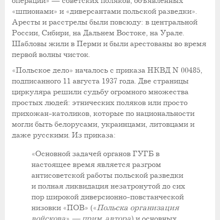
операции» — советских поляков, объявленных
«шпионами» и «диверсантами польской разведки».
Аресты и расстрелы были повсюду: в центральной
России, Сибири, на Дальнем Востоке, на Урале.
Шабловы жили в Перми и были арестованы во время
первой волны чисток.
«Польcкое дело» началось с приказа НКВД N 00485,
подписанного 11 августа 1937 года. Две страницы
циркуляра решили судьбу огромного множества
простых людей: этнических поляков или просто
прихожан-католиков, которые по национальности
могли быть белорусами, украинцами, литовцами и
даже русскими. Из приказа:
«Основной задачей органов ГУГБ в
настоящее время является разгром
антисоветской работы польской разведки
и полная ликвидация незатронутой до сих
пор широкой диверсионно-повстанческой
низовки «ПОВ» («
Польска организация
войскова
»
— прим. автора
) и основных