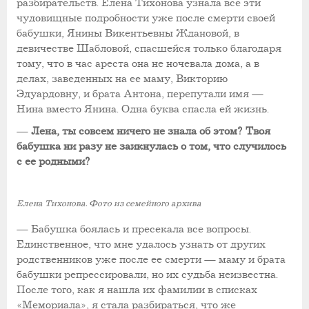
разбирательств. Елена Тихонова узнала все эти
чудовищные подробности уже после смерти своей
бабушки,
Янины Викентьевны Ждановой,
в
девичестве Шабловой, спасшейся только благодаря
тому, что в час ареста она не ночевала дома, а в
делах, заведенных на ее маму, Викторию
Эдуардовну, и брата Антона, перепутали имя —
Нина вместо Янина. Одна буква спасла ей жизнь.
—
Лена, ты совсем ничего не знала об этом? Твоя
бабушка ни разу не заикнулась о том, что случилось
с ее родными?
Елена Тихонова. Фото из семейного архива
—
Бабушка боялась и пресекала все вопросы.
Единственное, что мне удалось узнать от других
родственников уже после ее смерти — маму и брата
бабушки репрессировали, но их судьба неизвестна.
После того, как я нашла их фамилии в списках
«Мемориала», я стала разбираться, что же