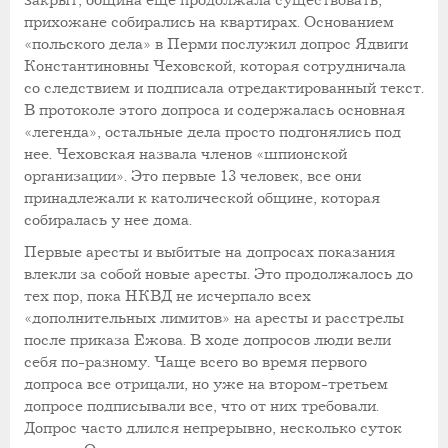
закрыт, община еще продолжала существовать,
прихожане собирались на квартирах. Основанием
«польского дела» в Перми послужил
допрос Ядвиги
Константиновны Чеховской,
которая сотрудничала
со следствием и подписала отредактированный текст.
В протоколе этого допроса и содержалась основная
«легенда», остальные дела просто подгонялись под
нее. Чеховская назвала членов «шпионской
организации». Это первые 13 человек, все они
принадлежали к католической общине, которая
собиралась у нее дома.
Первые аресты и выбитые на допросах показания
влекли за собой новые аресты. Это продолжалось до
тех пор, пока НКВД не исчерпало всех
«дополнительных лимитов» на аресты и расстрелы
после приказа Ежова. В ходе допросов люди вели
себя по-разному. Чаще всего во время первого
допроса все отрицали, но уже на втором-третьем
допросе подписывали все, что от них требовали.
Допрос часто длился непрерывно, несколько суток