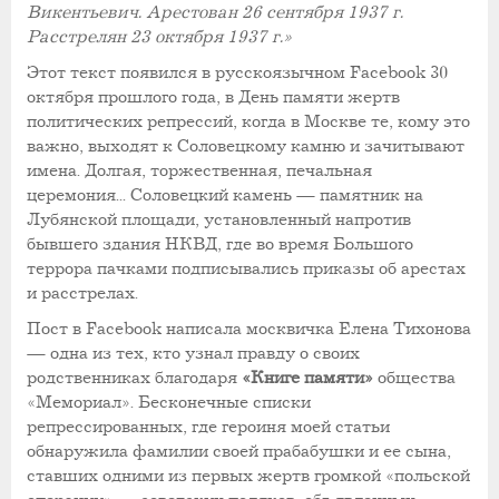
Викентьевич. Арестован 26 сентября 1937 г.
Расстрелян 23 октября 1937 г.»
Этот текст появился в русскоязычном Facebook 30
октября прошлого года, в День памяти жертв
политических репрессий, когда в Москве те, кому это
важно, выходят к Соловецкому камню и зачитывают
имена. Долгая, торжественная, печальная
церемония... Соловецкий камень — памятник на
Лубянской площади, установленный напротив
бывшего здания НКВД, где во время Большого
террора пачками подписывались приказы об арестах
и расстрелах.
Пост в Facebook написала москвичка Елена Тихонова
— одна из тех, кто узнал правду о своих
родственниках благодаря
«Книге памяти»
общества
«Мемориал». Бесконечные списки
репрессированных, где героиня моей статьи
обнаружила фамилии своей прабабушки и ее сына,
ставших одними из первых жертв громкой «польской