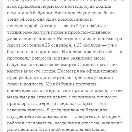
всех прихожан пермского костела, куда ходила
семья моей бабушки. Виктории Эдуардовне было
тогда 54 года, она была домохозяйкой и
пенсионеркой, Антону — всего 29, он работал
техником-конструктором в проектно-плановом
управлении в колхозе. Расстреляли их очень быстро.
Арест состоялся 26 сентября, а 23 октября — уже
был исполнен приговор... В их деле хранится все — и
протоколы допросов, и даже заявление моей
бабушки, которая после смерти Сталина пыталась
найти какие-то следы. Несмотря на официальный
курс реабилитации жертв, по-прежнему царили
ложь и подлость. Моя бабушка получила
свидетельства о смерти, в которых значилось, что ее
мама умерла спустя девять с половиной лет после
приговора, в лагере, «от сердца», а брат — «от
заворота кишок». К делу приложен бланк для
внутреннего использования — документ, с которым
работал следователь, когда писал ответ на заявление
родственника. Это такой специальный бланк,