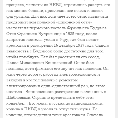
процесса, чекисты из НКВД, стремились раздуть его
как можно больше, привлекая все новых и новых
фигурантов. Для них логичнее всего было назначить
предводителем польской «шпионской сети»
настоятеля пермского костела Франциска Будриса.
Отец Франциск Будрис еще в 1935 году, после
закрытия костела, уехал в Уфу, где был позже
арестован и расстрелян 16 декабря 1937 года. Одного
знакомства с Будрисом было достаточно для того,
чтобы погибнуть. Так был расстрелян его сосед,
Павел Михайлович Вишневецкий. Он не был
поляком, хотя фамилия его звучит как польская. Он
жил через дорогу, работал электромехаником и
заходил в костел помочь с ремонтом
электропроводки один-единственный раз, но этого
хватило... Вишневецкого расстреляли в один день с
Шабловыми. Страшно представить себе этот
конвейер… Его жена, русская по национальности,
ходила в НКВД и умоляла отпустить мужа. Ее,
конечно, впоследствии тоже арестовали. Сначала