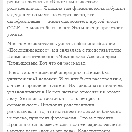
решила поискать в «Книге памяти» своих
родственников... Я нашла там фамилии моих бабушки
и дедушки по маме, но скорее всего, это
однофамильцы — жили они совсем в другой части
СССР... А может быть, и нет. Это мне еще предстоит
узнать.
Мне также захотелось узнать побольше об акции
«Последний адрес», и я связалась с представителем
Пермского отделения «Мемориала» Александром
Чернышовым. Вот что он рассказал.
Всего в ходе «польской операции» в Перми был
уничтожен 41 человек: 39 из них были расстреляны,
а двое отправлены в лагеря. Из тринадцати табличек,
установленных в Перми, четыре относятся к этому
делу. Установка таблички — это не просто
формальность. Приходят родственники,
рассказывают то, что им известно о жизни близкого
человека, приносят фотографии. Это акт памяти.
Проясняются новые детали, полнее вырисовывается
картина всего «польского дела». Конструкторы