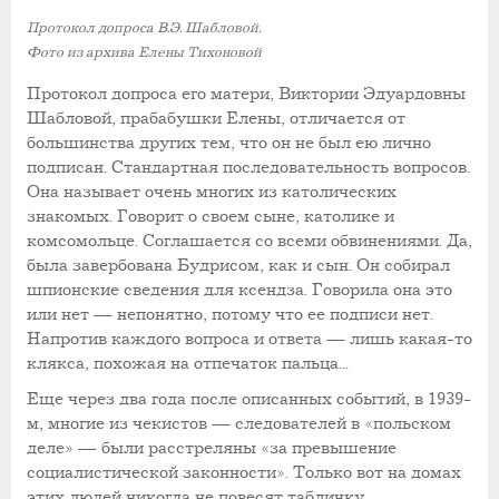
Протокол допроса В.Э. Шабловой.
Фото из архива Елены Тихоновой
Протокол допроса его матери, Виктории Эдуардовны
Шабловой, прабабушки Елены, отличается от
большинства других тем, что он не был ею лично
подписан. Стандартная последовательность вопросов.
Она называет очень многих из католических
знакомых. Говорит о своем сыне, католике и
комсомольце. Соглашается со всеми обвинениями. Да,
была завербована Будрисом, как и сын. Он собирал
шпионские сведения для ксендза. Говорила она это
или нет — непонятно, потому что ее подписи нет.
Напротив каждого вопроса и ответа — лишь какая-то
клякса, похожая на отпечаток пальца...
Еще через два года после описанных событий, в 1939-
м, многие из чекистов
—
следователей в «польском
деле»
—
были расстреляны «за превышение
социалистической законности». Только вот на домах
этих людей никогда не повесят табличку...