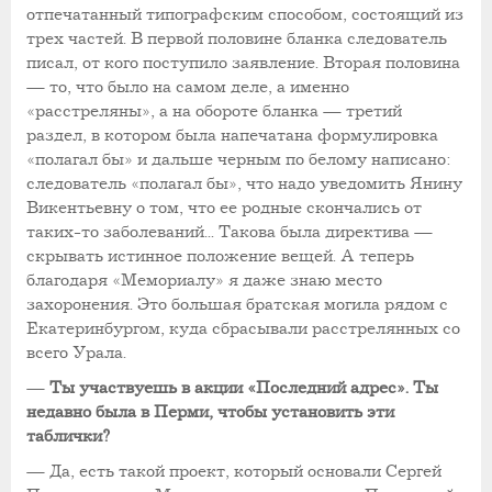
отпечатанный типографским способом, состоящий из
трех частей. В первой половине бланка следователь
писал, от кого поступило заявление. Вторая
половина
— то, что было на самом деле, а именно
«расстреляны», а на обороте бланка — третий
раздел, в котором была напечатана формулировка
«полагал бы» и дальше черным по белому написано:
следователь «полагал бы», что надо уведомить Янину
Викентьевну о том, что ее родные скончались от
таких-то заболеваний... Такова была директива —
скрывать истинное положение вещей. А теперь
благодаря «Мемориалу» я даже знаю место
захоронения. Это большая братская могила рядом с
Екатеринбургом, куда сбрасывали расстрелянных со
всего Урала.
—
Ты участвуешь в акции «Последний адрес». Ты
недавно была в Перми, чтобы установить эти
таблички?
— Да, есть такой проект, который основали Сергей