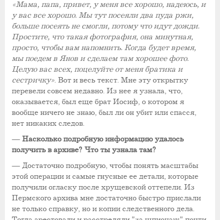
«Мама, папа, привет, у меня все хорошо, надеюсь, и
у вас все хорошо. Мы тут посеяли два пуда ржи,
больше посеять не смогли, потому что идут дожди.
Простите, что такая фотография, она минутная,
просто, чтобы вам напомнить. Когда будет время,
мы поедем в Янов и сделаем там хорошее фото.
Целую вас всех, поцелуйте от меня братика и
сестричку»
. Вот и весь текст. Мне эту открытку
перевели совсем недавно. Из нее я узнала, что,
оказывается, был еще брат Иосиф, о котором я
вообще ничего не знаю, был ли он убит или спасся,
нет никаких следов.
—
Насколько подробную информацию удалось
получить в архиве? Что ты узнала там?
—
Достаточно подробную, чтобы понять масштабы
этой операции и самые гнусные ее детали, которые
получили огласку после хрущевской оттепели. Из
Пермского архива мне достаточно быстро прислали
не только справку, но и копии следственного дела.
Т
огда арестовали и расстреляли "за шпионаж" почти