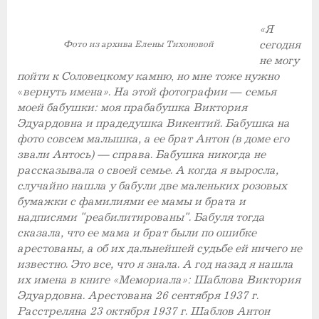
«Я
сегодня
Фото из архива Елены Тихоновой
не могу
пойти к Соловецкому камню
,
но мне тоже нужно
«
вернуть имена». На этой фотографии
—
семья
моей бабушки: моя прабабушка Виктория
Эдуардовна и прадедушка Викентий. Бабушка на
фото совсем малышка, а ее брат Антон (в доме его
звали Антось) — справа. Бабушка никогда не
рассказывала о своей семье. А когда я выросла,
случайно нашла у бабули две маленьких розовых
бумажки с фамилиями ее мамы и брата и
надписями "реабилитированы". Бабуля тогда
сказала, что ее мама и брат были по ошибке
арестованы, а об их дальнейшей судьбе ей ничего не
известно. Это все, что я знала. А год назад я нашла
их имена в книге «Мемориала»: Шаблова Виктория
Эдуардовна. Арестована 26 сентября 1937 г.
Расстреляна 23 октября 1937 г. Шаблов Антон