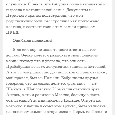
случилось. Я знала, что бабушка была католичкой и
выросла в католической семье. Документы из
Пермского архива подтвердили, что мои
родственники были расстреляны как прихожане
костела, в соответствии с тем самым приказом
НКВД.
—
Они были поляками?
—
Я до сих пор не знаю точного ответа на этот
вопрос. Очень хочется разыскать свои польские
корни, потому что я уверена, что они есть.
Прабабушка во всех документах записана литовкой.
А вот ее умерший еще до «польской операции» муж,
мой прадед, был из Польши. Бабушкины друзья
говорили, что на самом деле его фамилия
—
не
Шаблов, а Шабловский. И бабулин старший брат
Антось, хоть и родился в Москве, большую часть
сознательной жизни провел в Польше. Открытка,
которую я нашла в семейном архиве, была написана
на польском языке и отправлена в Пермь из Польши.