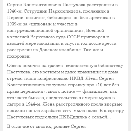
Сергея Константиновича Пастухова расстреляли в
1940-м. Сотрудник Наркоминдела, посланник в
Персии, полиглот, библиофил, он был арестован в
1939-м за «шпионаж и участие в
контрреволюционной организации», Военной
коллегией Верховного суда СССР приговорен к
высшей мере наказания и спустя год после ареста
расстрелян на Донском кладбище. Там же и
похоронен.
Обыск походил на грабеж: великолепную библиотеку
Пастухова, его костюмы и даже хранившиеся дома
отрезы ткани конфисковало НКВД. Жена Сергея
Константиновича получила справку про «10 лет без
права переписки», много позже — фальшивое, как
это часто бывало, свидетельство о смерти мужа в
лагере в 1944-м. Жена расстрелянного посла впервые
в жизни пошла зарабатывать: мыла полы. В квартиру
Пастуховых подселили НКВДшника с семьей…
В отличие от многих, родные Сергея