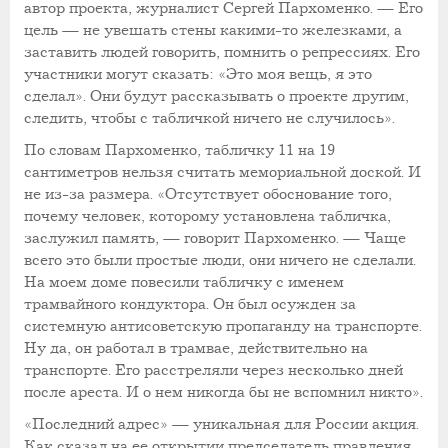
автор проекта, журналист Сергей Пархоменко. — Его
цель — не увешать стены какими-то железками, а
заставить людей говорить, помнить о репрессиях. Его
участники могут сказать: «Это моя вещь, я это
сделал». Они будут рассказывать о проекте другим,
следить, чтобы с табличкой ничего не случилось».
По словам Пархоменко, табличку 11 на 19
сантиметров нельзя считать мемориальной доской. И
не из-за размера. «Отсутствует обоснование того,
почему человек, которому установлена табличка,
заслужил память, — говорит Пархоменко. — Чаще
всего это были простые люди, они ничего не сделали.
На моем доме повесили табличку с именем
трамвайного кондуктора. Он был осужден за
системную антисоветскую пропаганду на транспорте.
Ну да, он работал в трамвае, действительно на
транспорте. Его расстреляли через несколько дней
после ареста. И о нем никогда бы не вспомнил никто».
«Последний адрес» — уникальная для России акция.
Как сказал на ее открытии председатель правления