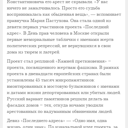
Константиновича его арест не скрывали. «У нас
ничего не замалчивалось. Просто его судьба
воспринималась как обыденная вещь», — вспоминает
правнучка Мария Пастухова. Она стала одной из
девяти первых участников проекта «Последний
адрес». В День прав человека в Москве открыли
первые мемориальные таблички с именами жертв
политических репрессий, не вернувшихся в свои
дома из тюрем и лагерей.
Проект стал репликой «Камней преткновения» –
проекта, посвященного жертвам фашизма. В рамках
проекта в двенадцати европейских странах были
установлены 45 тысяч микропамятников:
вмонтированных в мостовую булыжников с именами
и датами жизни депортированных или убитых людей.
Русский вариант памятников решили делать на
фасадах домов – тех, откуда ночами уводили
арестованных по надуманным обвинениям людей.
Девиз «Последнего адреса» — «Одно имя, одна
жизнь, один знак». По изначальной идее проекта, за