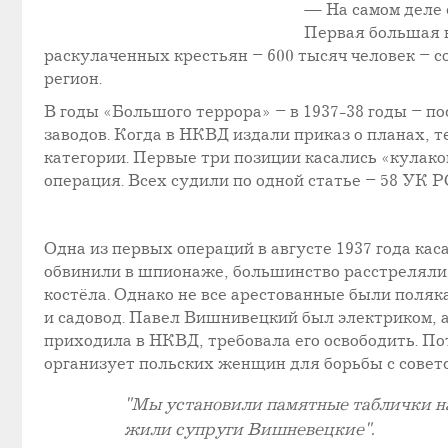
— На самом деле 
Первая большая в
раскулаченных крестьян – 600 тысяч человек – с
регион.
В годы «Большого террора» – в 1937-38 годы – по
заводов. Когда в НКВД издали приказ о планах, т
категории. Первые три позиции касались «кулако
операция. Всех судили по одной статье – 58 УК Р
Одна из первых операций в августе 1937 года ка
обвинили в шпионаже, большинство расстреляли.
костёла. Однако не все арестованные были поляк
и садовод. Павел Вишнивецкий был электриком, а
приходила в НКВД, требовала его освободить. Пот
организует польских женщин для борьбы с советс
"Мы установили памятные таблички на 
жили супруги Вишневецкие".