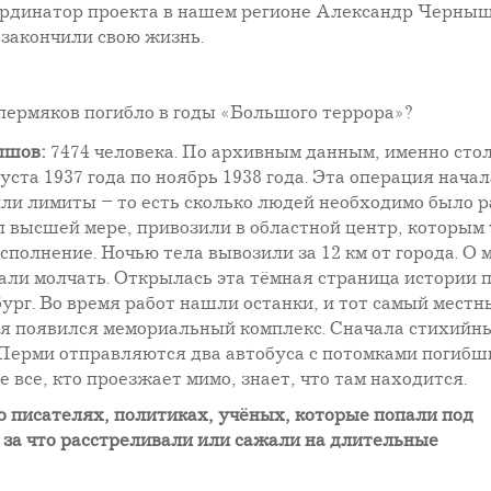
оординатор проекта в нашем регионе Александр Черн
к закончили свою жизнь.
пермяков погибло в годы «Большого террора»?
ышов:
7474 человека. По архивным данным, именно сто
уста 1937 года по ноябрь 1938 года. Эта операция нача
ли лимиты – то есть сколько людей необходимо было 
л высшей мере, привозили в областной центр, которым
исполнение. Ночью тела вывозили за 12 км от города. О
азали молчать. Открылась эта тёмная страница истории 
рг. Во время работ нашли останки, и тот самый местны
я появился мемориальный комплекс. Сначала стихийны
з Перми отправляются два автобуса с потомками погибш
 все, кто проезжает мимо, знает, что там находится.
о писателях, политиках, учёных, которые попали под
 и за что расстреливали или сажали на длительные