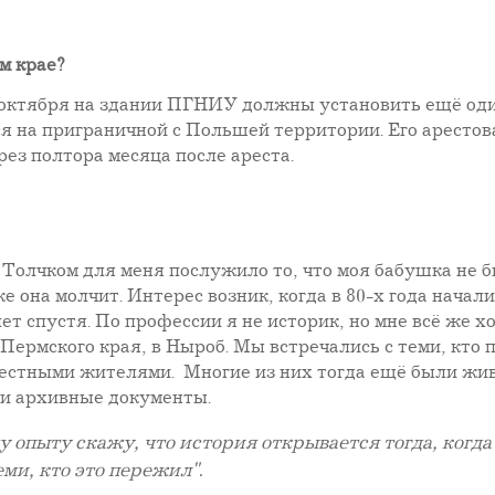
м крае?
0 октября на здании ПГНИУ должны установить ещё оди
я на приграничной с Польшей территории. Его арестов
ез полтора месяца после ареста.
. Толчком для меня послужило то, что моя бабушка не
же она молчит. Интерес возник, когда в 80-х года нача
ет спустя. По профессии я не историк, но мне всё же хо
 Пермского края, в Ныроб. Мы встречались с теми, кт
стными жителями. Многие из них тогда ещё были живы
али архивные документы.
ему опыту скажу, что история открывается тогда, когд
ми, кто это пережил".