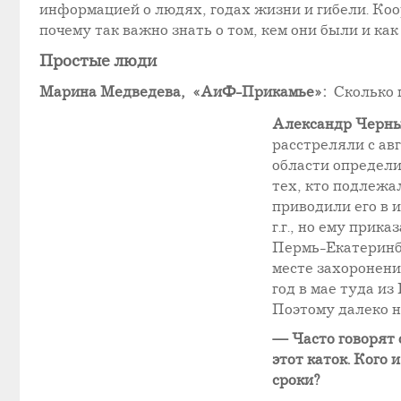
информацией о людях, годах жизни и гибели. К
почему так важно знать о том, кем они были и ка
Простые люди
Марина Медведева, «АиФ-Прикамье»:
Сколько 
Александр Черн
расстреляли с авг
области определи
тех, кто подлежа
приводили его в 
г.г., но ему прик
Пермь-Екатеринбу
месте захоронени
год в мае туда и
Поэтому далеко не
— Часто говорят 
этот каток. Кого
сроки?