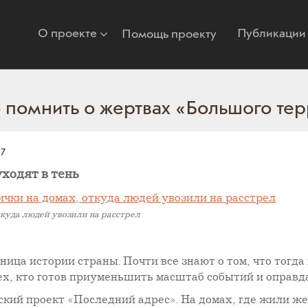
О проекте
Публикации
Помощь проекту
 помнить о жертвах «Большого те
17
ходят в тень
ткуда людей увозили на расстрел
ица истории страны. Почти все знают о том, что тогда
тех, кто готов приуменьшить масштаб событий и оправ
йский проект «Последний адрес». На домах, где жили ж