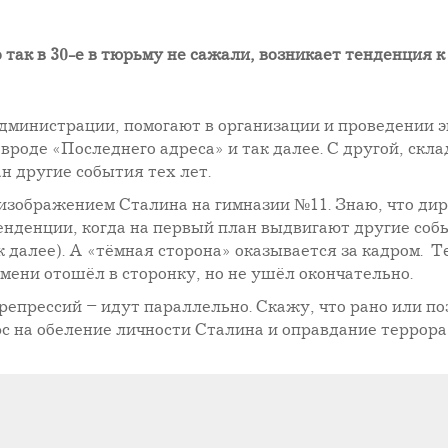
так в 30-е в тюрьму не сажали, возникает тенденция к
дминистрации, помогают в организации и проведении эк
роде «Последнего адреса» и так далее. С другой, скла
н другие события тех лет.
 изображением Сталина на гимназии №11. Знаю, что ди
тенденции, когда на первый план выдвигают другие соб
 далее). А «тёмная сторона» оказывается за кадром. Т
емени отошёл в сторонку, но не ушёл окончательно.
епрессий – идут параллельно. Скажу, что рано или поз
урс на обеление личности Сталина и оправдание террора