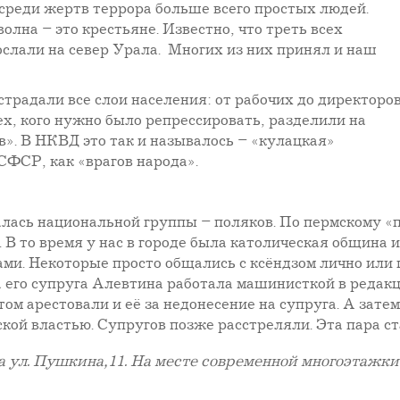
среди жертв террора больше всего простых людей.
олна – это крестьяне. Известно, что треть всех
ослали на север Урала. Многих из них принял и наш
страдали все слои населения: от рабочих до директоро
ех, кого нужно было репрессировать, разделили на
в». В НКВД это так и называлось – «кулацкая»
СФСР, как «врагов народа».
салась национальной группы – поляков. По пермскому «
 В то время у нас в городе была католическая община
ами. Некоторые просто общались с ксёндзом лично или 
 его супруга Алевтина работала машинисткой в редакц
ом арестовали и её за недонесение на супруга. А затем
кой властью. Супругов позже расстреляли. Эта пара с
ул. Пушкина,11. На месте современной многоэтажки в