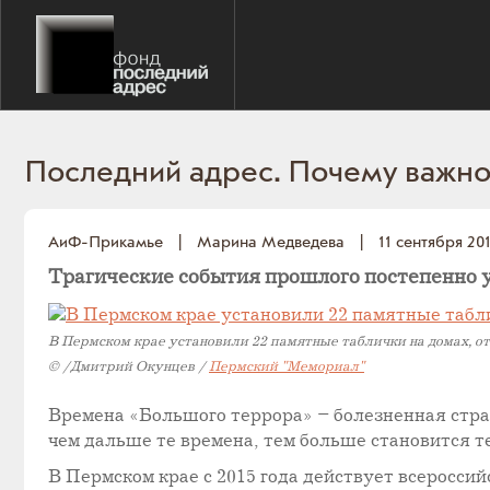
Последний адрес. Почему важно
АиФ-Прикамье
|
Марина Медведева
|
11 сентября 20
Трагические события прошлого постепенно у
В Пермском крае установили 22 памятные таблички на домах, о
©
/
Дмитрий Окунцев
/
Пермский "Мемориал"
Времена «Большого террора» – болезненная стран
чем дальше те времена, тем больше становится 
В Пермском крае с 2015 года действует всеросси