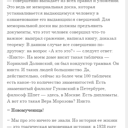
— совершенно выпадает из всех правил и уложений.
Это ведь не мемориальная доска, которая
устанавливается выдающемуся человеку в
ознаменование его выдающихся свершений. Для
мемориальной доски вы должны предъявить
документы, что этот человек совершил что-то
важное: выиграл сражение, написал книгу, доказал
теорему. В данном случае все совершенно по-
другому: на вопрос «А кто это?» — следует ответ:
«Никто». На моем доме висит такая табличка —
Корнилий Долинский, он был кондуктор трамвая. Он
никто. И таких людей большинство. Да,
действительно, сейчас из более чем 100 табличек
есть какое-то количество знаменитостей. Есть
знаменитый филолог Гуковский в Петербурге,
философ Шпет — здесь, в Москве. Есть дипломаты..
А вот кто такая Вера Морозова? Никто.
– Новомученица!
– Мы про это ничего не знали. Но история ее жизни
— это трагическая мгновенная история: в 1928 году