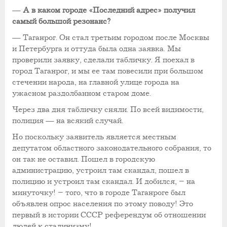
—
А в каком городе «Последний адрес» получил
самый большой резонанс?
— Таганрог. Он стал третьим городом после Москвы
и Петербурга и оттуда была одна заявка. Мы
проверили заявку, сделали табличку. Я поехал в
город Таганрог, и мы ее там повесили при большом
стечении народа, на главной улице города на
ужасном раздолбанном старом доме.
Через два дня табличку сняли. По всей видимости,
полиция — на всякий случай.
Но поскольку заявитель является местным
депутатом областного законодательного собрания, то
он так не оставил. Пошел в городскую
администрацию, устроил там скандал, пошел в
полицию и устроил там скандал. И добился, – на
минуточку! – того, что в городе Таганроге был
объявлен опрос населения по этому поводу! Это
первый в истории СССР референдум об отношении
людей к сталинизму!