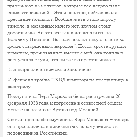
приезжают из колхозов, которые все недовольны
коллективизацией. “Это и понятно, сейчас везде
крестьяне голодают. Вообще жить стало народу
тяжело, в магазинах ничего нет, кругом стоит
дороговизна. Но это все так и должно быть по
Божьему Писанию. Бог нам послал такую власть за
грехи, совершенные народом”. После ареста группы
монашек, проживавших вместе с ней, она ходила и
распускала слухи, что ни за что арестовывают».
21 января следствие было закончено.
21 февраля тройка НКВД приговорила послушницу к
расстрелу.
Послушница Вера Морозова была расстреляна 26
февраля 1938 года и погребена в безвестной общей
могиле на полигоне Бутово под Москвой.
Святая преподобномученица Вера Морозова – теперь
она прославлена в лике святых новомучеников и
исповедников Российских.