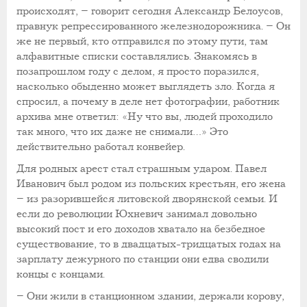
происходят, – говорит сегодня Александр Белоусов,
правнук репрессированного железнодорожника. – Он
же не первый, кто отправился по этому пути, там
алфавитные списки составлялись. Знакомясь в
позапрошлом году с делом, я просто поразился,
насколько обыденно может выглядеть зло. Когда я
спросил, а почему в деле нет фотографии, работник
архива мне ответил: «Ну что вы, людей проходило
так много, что их даже не снимали…» Это
действительно работал конвейер.
Для родных арест стал страшным ударом. Павел
Иванович был родом из польских крестьян, его жена
– из разорившейся литовской дворянской семьи. И
если до революции Юхневич занимал довольно
высокий пост и его доходов хватало на безбедное
существование, то в двадцатых-тридцатых годах на
зарплату дежурного по станции они едва сводили
концы с концами.
– Они жили в станционном здании, держали корову,