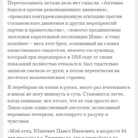
Пересказывать детали дела нет смысла. «Активно
боролся против революционного движения»,
«проводил контрреволюционную агитацию против
стахановского движения и других мероприятий
партии и правительства», «помогал продвижению
эшелонов карательной экспедиции Мина» и тому
подобное – весь этот бред, основанный на словах
единственного свидетеля, некоего сослуживца,
который при передопросе в 1958 году от своих
показаний полностью отказался, был тщательно
записан сначала от руки, а потом перепечатан на
десятках машинописных страниц.
Я перебираю их копии в руках, много раз вчитываюсь
и никак не могу вникнуть в суть. Становится легче,
когда понимаю: все оттого, что ее там просто нет.
Лишь один-единственный листочек, исписанный
неровным почерком, апеллирует к разуму и
чувствам.
«Мой отец, Юхневич Павел Иванович, в возрасте 64
лет проживал в Ленинграде, где и проработал на