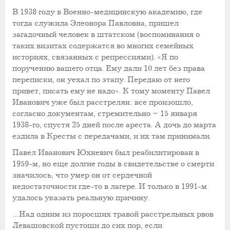
В 1938 году в Военно-медицинскую академию, где
тогда служила Элеонора Павловна, пришел
загадочный человек в штатском (воспоминания о
таких визитах содержатся во многих семейных
историях, связанных с репрессиями). «Я по
поручению вашего отца. Ему дали 10 лет без права
переписки, он уехал по этапу. Передаю от него
привет, писать ему не надо». К тому моменту Павел
Иванович уже был расстрелян: все произошло,
согласно документам, стремительно – 15 января
1938-го, спустя 25 дней после ареста. А дочь до марта
ездила в Кресты с передачами, и их там принимали.
Павел Иванович Юхневич был реабилитирован в
1959-м, но еще долгие годы в свидетельстве о смерти
значилось, что умер он от сердечной
недостаточности где-то в лагере. И только в 1991-м
удалось указать реальную причину.
…Над одним из поросших травой расстрельных рвов
Левашовской пустоши до сих пор, если