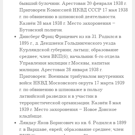
бывший булочник. Арестован 20 февраля 1938 г.
Приговорен Комиссией НКВД СССР 17 мая 1938
г. по обвинению в шпионской деятельности.
Казнён 28 мая 1938 г. Место захоронения –
Бутовский полигон.
Динсберг Фриц Фрицевич из кв 31. Родился в
1895 г., д. Декшнеки Гольдингенского уезда
Курляндской губернии; латыш; образование
среднее; член ВКП(б); начальник 6-го отдела
Управления милиции г.Москвы, капитан
милиции. Арестован 28 января 1938 г.
Приговорен: Военным трибуналом внутренних
войск НКВД Московского округа 17 марта 1939
г. по обвинению в шпионаже в пользу
латвийской разведки и в участии в
террористической организации. Казнён 8 мая
1939 г. Место захоронения – Новое Донское
кладбище.
Ляндау Яков Борисович из кв. 6. Родился в 1899
г. в Варшаве, еврей; образование среднее; член