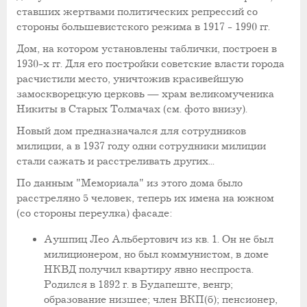
ставших жертвами политических репрессий со
стороны большевистского режима в 1917 - 1990 гг.
Дом, на котором установлены таблички, построен в
1930-х гг. Для его постройки советские власти города
расчистили место, уничтожив красивейшую
замоскворецкую церковь — храм великомученика
Никиты в Старых Толмачах (см. фото внизу).
Новый дом предназначался для сотрудников
милиции, а в 1937 году одни сотрудники милиции
стали сажать и расстреливать других...
По данным "Мемориала" из этого дома было
расстреляно 5 человек, теперь их имена на южном
(со стороны переулка) фасаде:
Аушпиц Лео Альбертович из кв. 1. Он не был
милиционером, но был коммунистом, в доме
НКВД получил квартиру явно неспроста.
Родился в 1892 г. в Будапеште, венгр;
образование низшее; член ВКП(б); пенсионер,