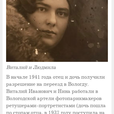
Виталий и Людмила
В начале 1941 года отец и дочь получили
разрешение на переезд в Вологду.
Виталий Иванович и Нина работали в
Вологодской артели фотопарикмахеров
ретушерами-портретистами (дочь пошла
по стопам отца, в 1937 году поступила на