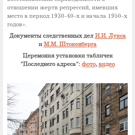
отношении жертв репрессий, имевших
место в период 1930-40-х и начала 1950-х
годов».
Документы следственных дел
И.И. Лукса
и
М.М. Штокенберга
Церемония установки табличек
"Последнего адреса":
фото
,
видео