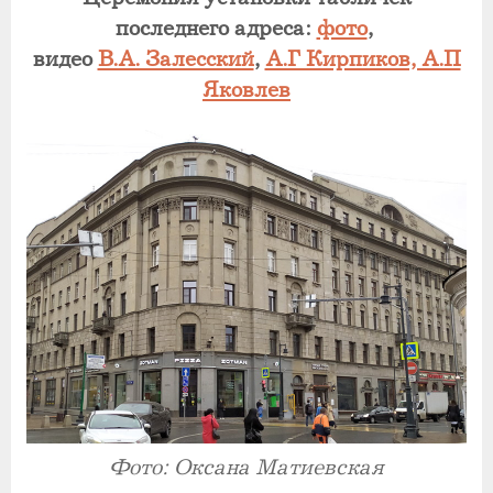
последнего адреса:
фото
,
видео
В.А. Залесский
,
А.Г Кирпиков, А.П
Яковлев
Фото: Оксана Матиевская