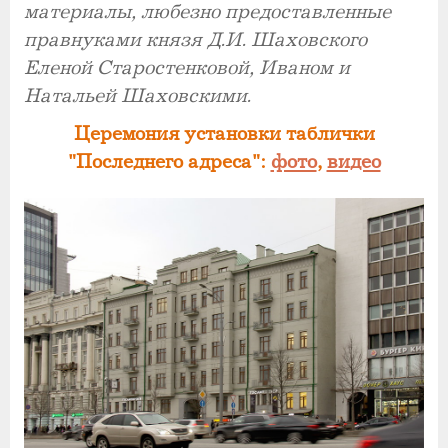
материалы, любезно предоставленные
правнуками князя Д.И. Шаховского
Еленой Старостенковой, Иваном и
Натальей Шаховскими.
Церемония установки таблички
"Последнего адреса":
фото
,
видео