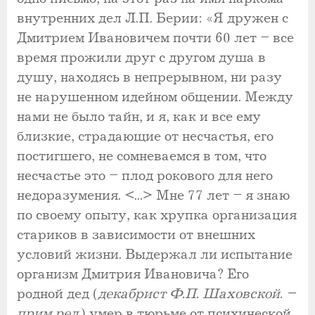
внутренних дел Л.П. Берии: «Я дружен с
Дмитрием Ивановичем почти 60 лет – все
время прожили друг с другом душа в
душу, находясь в непрерывном, ни разу
не нарушенном идейном общении. Между
нами не было тайн, и я, как и все ему
близкие, страдающие от несчастья, его
постигшего, не сомневаемся в том, что
несчастье это – плод рокового для него
недоразумения. <...> Мне 77 лет – я знаю
по своему опыту, как хрупка организация
стариков в зависимости от внешних
условий жизни. Выдержал ли испытание
организм Дмитрия Ивановича? Его
родной дед (
декабрист Ф.П. Шаховской. –
прим.ред.
) умер в тюрьме от психической