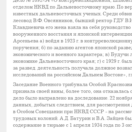
Дело № 1692-34 «О контрреволюционной, шпионск
отделом НКВД по Дальневосточному краю. По верс
известных дальневосточных ученых. Среди обвин
лесовод В.Ф. Овсянников, бывший ректор ГДУ В.
Клавдиевича его жена взяла на себя руководство
вооруженного восстания и японской интервенции
Арсеньева а) войдя в 1923 г. в контрреволюцион
поручения; б) по заданию агентов японской разв
экономического и военного характера; в) Будучи л
экономике Дальневосточного края; г) с 1929 г. б
за развед. деятельность получала должное возн
исследований на российском Дальнем Востоке», г
Заседание Военного трибунала Особой Краснозна
признала своей вины, более того, она отказалась 
дело было направлено на доследование. 22 ноября
данных, добытых следствием, для рассмотрения 
в Особом Совещании при НКВД СССР - на рассмотр
трудовых колоний. А.Д. Батурин и В.А. Зайцев б
содержание в тюрьме с 1 апреля 1934 года по 3 ок