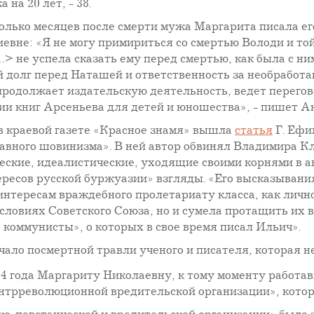
на 20 лет, - 38.
олько месяцев после смерти мужа Маргарита писала ег
евне: «Я не могу примириться со смертью Володи и той
…> не успела сказать ему перед смертью, как была с ни
 долг перед Наташей и ответственность за необработ
родолжает издательскую деятельность, ведет перегов
ии книг Арсеньева для детей и юношества», - пишет 
 в краевой газете «Красное знамя» вышла
статья
Г. Ефи
вного шовинизма». В ней автор обвинял Владимира Кла
ские, идеалистические, уходящие своими корнями в 
ресов русской буржуазии» взгляды. «Его высказывани
нтересам враждебного пролетариату класса, как лично
условиях Советского Союза, но и сумела протащить их в
 коммунисты», о которых в свое время писал Ильич».
чало посмертной травли ученого и писателя, которая н
34 года Маргариту Николаевну, к тому моменту работ
контрреволюционной вредительской организации», кото