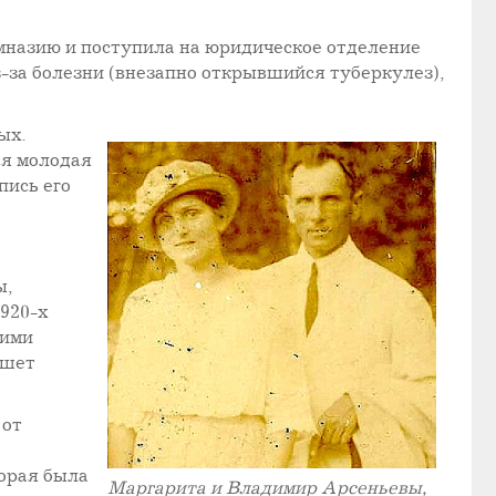
мназию и поступила на юридическое отделение
з-за болезни (внезапно открывшийся туберкулез),
ых.
ая молодая
пись его
ы,
1920-х
оими
ишет
 от
е
торая была
Маргарита и Владимир Арсеньевы,