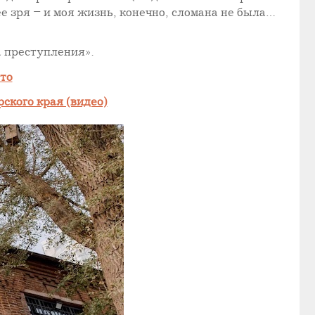
ее зря – и моя жизнь, конечно, сломана не была…
а преступления».
то
ского края (видео)