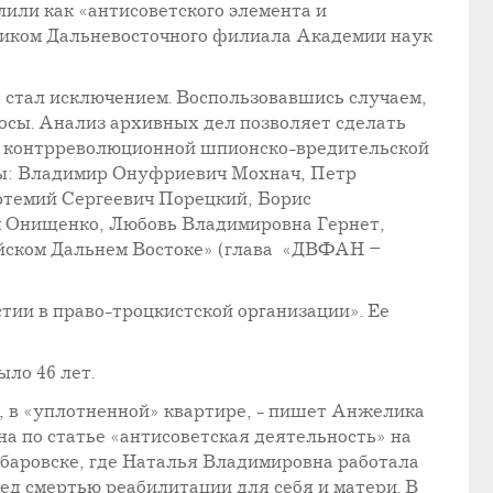
лили как «антисоветского элемента и
ником Дальневосточного филиала Академии наук
 стал исключением. Воспользовавшись случаем,
носы. Анализ архивных дел позволяет сделать
О контрреволюционной шпионско-вредительской
аны: Владимир Онуфриевич Мохнач, Петр
темий Сергеевич Порецкий, Борис
 Онищенко, Любовь Владимировна Гернет,
ийском Дальнем Востоке» (глава «ДВФАН –
тии в право-троцкистской организации». Ее
ыло 46 лет.
ю, в «уплотненной» квартире, - пишет Анжелика
на по статье «антисоветская деятельность» на
Хабаровске, где Наталья Владимировна работала
ед смертью реабилитации для себя и матери. В