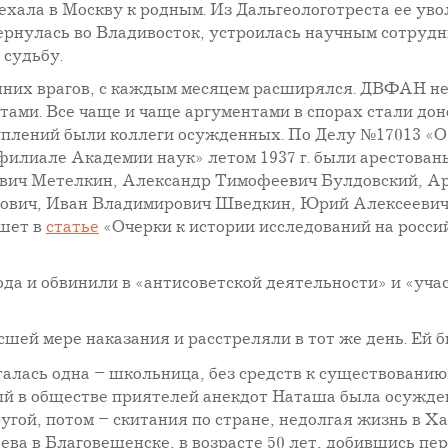
хала в Москву к родным. Из Дальгеологотреста ее уво
ернулась во Владивосток, устроилась научным сотруд
судьбу.
нних врагов, с каждым месяцем расширялся. ДВФАН не
тами. Все чаще и чаще аргументами в спорах стали до
уплений были коллеги осужденных. По Делу №17013 «
филиале Академии наук» летом 1937 г. были арестов
вич Метелкин, Александр Тимофеевич Булдовский, Ар
вович, Иван Владимирович Шведкин, Юрий Алексеевич
ишет в
статье
«Очерки к истории исследований на росс
да и обвинили в «антисоветской деятельности» и «учас
сшей мере наказания и расстреляли в тот же день. Ей б
сталась одна – школьница, без средств к существовани
нный в обществе приятелей анекдот Наташа была осужде
ругой, потом – скитания по стране, недолгая жизнь в 
а в Благовещенске, в возрасте 50 лет, добившись пер