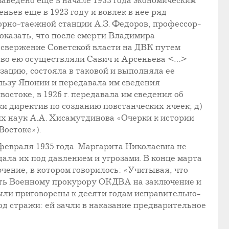
аведено еще в начале 1933 года экономическим
ьев еще в 1923 году и вовлек в нее ряд
рно-таежной станции А.З. Федоров, профессор-
оказать, что после смерти Владимира
ю свержение Советской власти на ДВК путем
ство ею осуществляли Савич и Арсеньева <…>
зацию, состояла в таковой и выполняла ее
льзу Японии и передавала им сведения
остоке, в 1926 г. передавала им сведения об
ки директив по созданию повстанческих ячеек; д)
х наук А.А. Хисамутдинова «Очерки к истории
Востоке»).
евраля 1935 года. Маргарита Николаевна не
 дала их под давлением и угрозами. В конце марта
чение, в котором говорилось: «Учитывая, что
ить Военному прокурору ОКДВА на заключение и
ыли приговорены к десяти годам исправительно-
од стражи: ей зачли в наказание предварительное