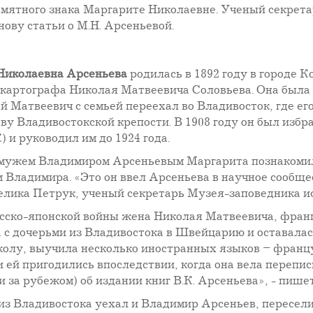
амятного знака Маргарите Николаевне. Ученый секре
ову статьи о М.Н. Арсеньевой.
Николаевна Арсеньева
родилась в 1892 году в городе К
картографа Николая Матвеевича Соловьева. Она была 
й Матвеевич с семьей переехал во Владивосток, где ег
ву Владивостокской крепости. В 1908 году он был изб
 и руководил им до 1924 года.
мужем Владимиром Арсеньевым Маргарита познакомила
 Владимира. «Это он ввел Арсеньева в научное сообщес
ика Петрук, ученый секретарь Музея-заповедника ист
усско-японской войны жена Николая Матвеевича, фр
 с дочерьми из Владивостока в Швейцарию и оставалась
олу, выучила несколько иностранных языков – францу
 ей пригодились впоследствии, когда она вела перепис
 и за рубежом) об издании книг В.К. Арсеньева», - пиш
 из Владивостока уехал и Владимир Арсеньев, переселив