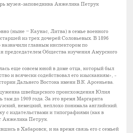
тарь музея-заповедника Анжелика Петрук
овно (ныне – Каунас, Литва) в семье военного
старшей из трех дочерей Соловьевых. В 1896
о назначили главным инспектором по
ран председателем Общества изучения Амурского
сь еще совсем юной в доме отца, который был
тво и всячески содействовал его изысканиям», -
ории Дальнего Востока имени В.К. Арсеньева.
анцуженка швейцарского происхождения Юлия
 там до 1909 года. За это время Маргарита
зский, немецкий, неплохо понимала английский.
ку с издательствами и типографиями (как в
ет Анжелика Петрук.
шись в Хабаровск, и на время связь его с семьей