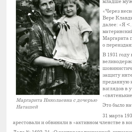
младше мужа 
«Через неск
Вере Клавди
далее: «Я <
материнский
Маргарита п
о переиздан
В 1931 году
великодержа
шовинистиче
защиту инте
преданную и
взглядов в 
«святенькие
Маргарита Николаевна с дочерью
Это было на
Наташей
31 марта 19
арестовали и обвинили в «активном членстве в 