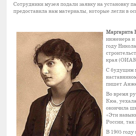
Сотрудники музея подали заявку на установку п
предоставила нам материалы, которые легли в осн
Маргарита 
инженера и 
году Никола
строительст
края (ОИАК)
С будущим 
наставником
пишет Анжел
Во время р
Кюа, уехала
окончила шк
«Эти навыки
России, так
В 1905 году