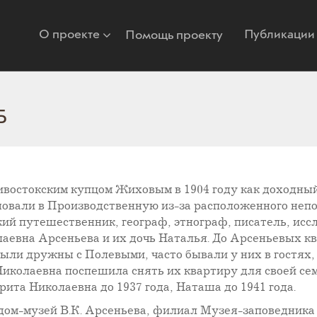
О проекте
Публикации
Помощь проекту
Б
востокским купцом Жиховым в 1904 году как доходный
овали в Производственную из-за расположенного непод
кий путешественник, географ, этнограф, писатель, ис
аевна Арсеньева и их дочь Наталья. До Арсеньевых к
ыли дружны с Полевыми, часто бывали у них в гостях,
иколаевна поспешила снять их квартиру для своей семь
рита Николаевна до 1937 года, Наташа до 1941 года.
ом-музей В.К. Арсеньева, филиал Музея-заповедника и