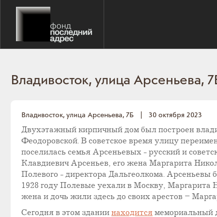
Владивосток, улица Арсеньева, 7
Владивосток, улица Арсеньева, 7Б
|
30 октября 2023
Двухэтажный кирпичный дом был построен влади
Феодоровской. В советское время улицу переимен
поселилась семья Арсеньевых - русский и советс
Клавдиевич Арсеньев, его жена Маргарита Никол
Полевого - директора Дальгеолкома. Арсеньевы б
1928 году Полевые уехали в Москву, Маргарита Н
жена и дочь жили здесь до своих арестов – Марга
Сегодня в этом здании
находится
мемориальный д