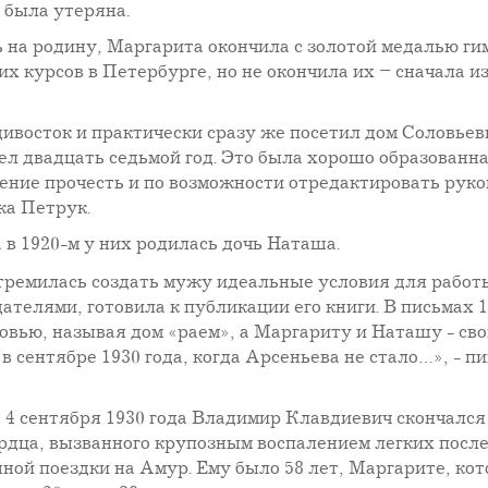
 была утеряна.
на родину, Маргарита окончила с золотой медалью ги
х курсов в Петербурге, но не окончила их – сначала и
ивосток и практически сразу же посетил дом Соловьев
ел двадцать седьмой год. Это была хорошо образованн
ение прочесть и по возможности отредактировать руко
ка Петрук.
 в 1920-м у них родилась дочь Наташа.
стремилась создать мужу идеальные условия для работ
дателями, готовила к публикации его книги. В письмах 
овью, называя дом «раем», а Маргариту и Наташу - св
 сентябре 1930 года, когда Арсеньева не стало…», - п
на 4 сентября 1930 года Владимир Клавдиевич скончался
рдца, вызванного крупозным воспалением легких посл
ной поездки на Амур. Ему было 58 лет, Маргарите, ко