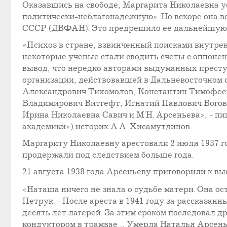
Оказавшись на свободе, Маргарита Николаевна уе
политически-неблагонадежную». Но вскоре она в
СССР (ДВФАН). Это предрешило ее дальнейшую 
«Психоз в стране, взвинченный поисками внутре
некоторые ученые стали сводить счеты с оппонен
вывод, что нередко авторами выдуманных прест
организации, действовавшей в Дальневосточном 
Александрович Тихомолов, Константин Тимофее
Владимирович Витгефт, Игнатий Павлович Бого
Ирина Николаевна Савич и М.Н. Арсеньева», - п
академики») историк А.А. Хисамутдинов.
Маргариту Николаевну арестовали 2 июля 1937 го
продержали под следствием больше года.
21 августа 1938 года Арсеньеву приговорили к вы
«Наташа ничего не знала о судьбе матери. Она о
Петрук. - После ареста в 1941 году за рассказа
десять лет лагерей. За этим сроком последовал д
кондуктором в трамвае… Умерла Наталья Арсеньев