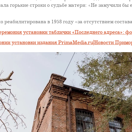
ала горькие строки о судьбе матери: «Не замучили бы 
 реабилитирована в 1958 году «за отсутствием состав
еремония установки таблички «Последнего адреса»: фо
нии установки издания PrimaMedia.ru|Новости Примор