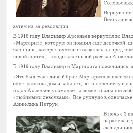
Соловьевых
Вернувшись 
Бестужевски
затем из-за революции.
В 1918 году Владимир Арсеньев вернулся во Влад
«Маргарите, которую он помнил еще девочкой, ш
женщина, которая охотно отозвалась на предлож
новой книги», - продолжает свой рассказ Анжели
В 1919 году Владимир и Маргарита поженились, а
«Это был счастливый брак. Маргарита всячески 
обустраивала дом и кабинет, вела переписку с из
годов Арсеньев упоминает о семье с большой люб
«любимыми девочками». Все рухнуло в одночасье в
Анжелика Петрук.
В ночь с 3 
паралича се
экспедицион