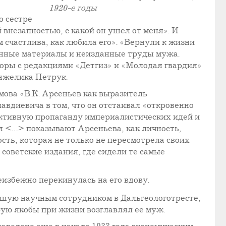
1920-е годы
о сестре
 внезапностью, с какой он ушел от меня». И
м счастлива, как любила его». «Вернули к жизни
анные материалы и неизданные труды мужа.
оры с редакциями «Детгиз» и «Молодая гвардия»
Анжелика Петрук.
мова «В.К. Арсеньев как выразитель
вдиевича в том, что он отстаивал «откровенно
активную пропаганду империалистических идей и
я <…> показывают Арсеньева, как личность,
сть, которая не только не пересмотрела своих
 советские издания, где сидели те самые
еизбежно перекинулась на его вдову.
авшую научным сотрудником в Дальгеологотресте,
рую якобы при жизни возглавлял ее муж.