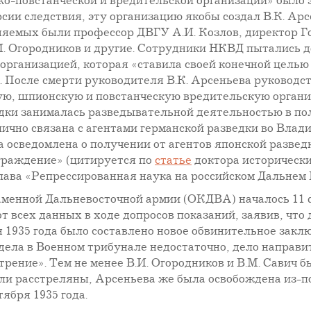
о-повстанческой и вредительской организации» было з
ии следствия, эту организацию якобы создал В.К. Арсен
яемых были профессор ДВГУ А.И. Козлов, директор Го
И. Огородников и другие. Сотрудники НКВД пытались д
 организацией, которая «ставила своей конечной цель
. После смерти руководителя В.К. Арсеньева руковод
ную, шпионскую и повстанческую вредительскую органи
едки занималась разведывательной деятельностью в по
ично связана с агентами германской разведки во Владив
ыла осведомлена о получении от агентов японской развед
аграждение» (цитируется по
статье
доктора исторически
лава «Репрессированная наука на российском Дальнем 
менной Дальневосточной армии (ОКДВА) началось 11 ф
от всех данных в ходе допросов показаний, заявив, что
 1935 года было составлено новое обвинительное заклю
дела в Военном трибунале недостаточно, дело направ
ение». Тем не менее В.И. Огородников и В.М. Савич б
ыли расстреляны, Арсеньева же была освобождена из-п
тября 1935 года.