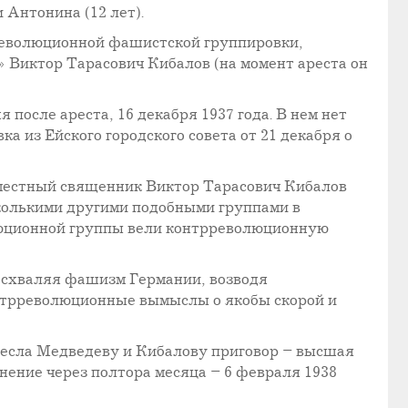
и Антонина (12 лет).
трреволюционной фашистской группировки,
» Виктор Тарасович Кибалов (на момент ареста он
 после ареста, 16 декабря 1937 года. В нем нет
 из Ейского городского совета от 21 декабря о
 местный священник Виктор Тарасович Кибалов
колькими другими подобными группами в
олюционной группы вели контрреволюционную
осхваляя фашизм Германии, возводя
онтрреволюционные вымыслы о якобы скорой и
ынесла Медведеву и Кибалову приговор – высшая
ение через полтора месяца – 6 февраля 1938