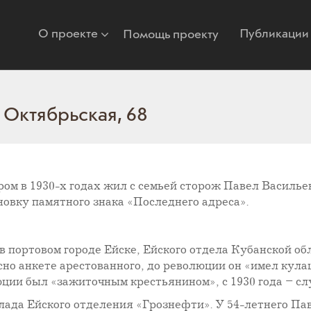
О проекте
Публикации
Помощь проекту
 Октябрьская, 68
ром в 1930-х годах жил с семьей сторож Павел Василье
овку памятного знака «Последнего адреса».
 в портовом городе Ейске, Ейского отдела Кубанской об
но анкете арестованного, до революции он «имел кулац
юции был «зажиточным крестьянином», с 1930 года – с
лада Ейского отделения «Грознефти». У 54-летнего Па