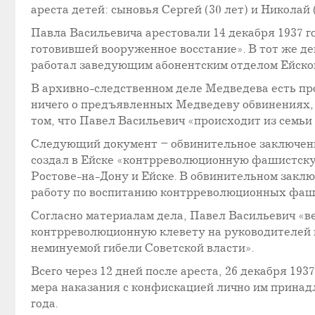
ареста детей: сыновья Сергей (30 лет) и Николай (
Павла Васильевича арестовали 14 декабря 1937 г
готовившей вооруженное восстание». В тот же де
работал заведующим абонентским отделом Ейской
В архивно-следственном деле Медведева есть прот
ничего о предъявленных Медведеву обвинениях, л
том, что Павел Васильевич «происходит из семьи
Следующий документ – обвинительное заключение
создал в Ейске «контрреволюционную фашистскую
Ростове-на-Дону и Ейске. В обвинительном зак
работу по воспитанию контрреволюционных фаши
Согласно материалам дела, Павел Васильевич «
контрреволюционную клевету на руководителей 
неминуемой гибели Советской власти».
Всего через 12 дней после ареста, 26 декабря 1
мера наказания с конфискацией лично им принад
года.