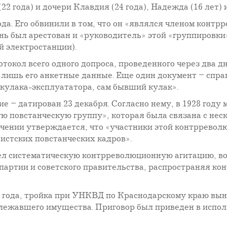
22 года) и дочери Клавдия (24 года), Надежда (16 лет) 
ода. Его обвинили в том, что он «являлся членом кон
нь был арестован и «руководитель» этой «группировки
 электростанции).
окол всего одного допроса, проведенного через два дня
ишь его анкетные данные. Еще один документ – справка
 кулака-эксплуататора, сам бывший кулак».
 – датирован 23 декабря. Согласно нему, в 1928 году
 повстанческую группу», которая была связана с нес
лючении утверждается, что «участники этой контррев
стских повстанческих кадров».
вел систематическую контрреволюционную агитацию, в
партии и советского правительства, распространяя к
937 года, тройка при УНКВД по Краснодарскому краю в
лежавшего имущества. Приговор был приведен в исполн