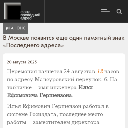
АНОНС
В Москве появится еще один памятный знак
«Последнего адреса»
20 августа 2025
Церемония начнется 24 августав
12
часов
по адресу Мансуровский переулок, 6. На
табличке – имя инженера
Иль
и
Ефимович
а
Гершензон
а
.
Илья Ефимович Гершензон работал в
системе Госиздата, последнее место
работы – заместителем директора