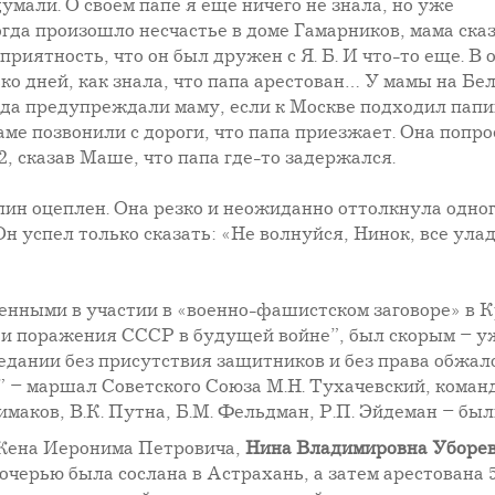
умали. О своем папе я еще ничего не знала, но уже
гда произошло несчастье в доме Гамарников, мама ска
приятность, что он был дружен с Я. Б. И что-то еще. В 
ко дней, как знала, что папа арестован… У мамы на Бе
гда предупреждали маму, если к Москве подходил папи
ме позвонили с дороги, что папа приезжает. Она попро
2, сказав Маше, что папа где-то задержался.
пин оцеплен. Она резко и неожиданно оттолкнула одного
Он успел только сказать: «Не волнуйся, Нинок, все ула
ненными в участии в «военно-фашистском заговоре» в 
я и поражения СССР в будущей войне”, был скорым – 
едании без присутствия защитников и без права обжал
” – маршал Советского Союза М.Н. Тухачевский, команда
имаков, В.К. Путна, Б.М. Фельдман, Р.П. Эйдеман – был
ена Иеронима Петровича,
Нина Владимировна Уборе
очерью была сослана в Астрахань, а затем арестована 5