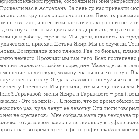
еррористической группе, состоящей из жен репресси
Привезли нас в Астрахань. За день до нас привезли сю
ольше жен крупных энкаведешников. Всех их расселил
ам не хватило, и поселили нас в очень хорошей гостин
ад благоухал белыми цветами на деревьях, жара стоя
илища и работу, горевали. Мы, дети, шлялись по горо
ухачевская, приехал Петька Якир. Мы не скучали. Толь
етька. Восприняла я это тяжело. Где-то бежала, плак
омню немного. Прожили мы там лето. Всех постепенно
ывший гараж со столбом посредине. Мама сделала там 
омещение на детскую, мамину спальню и столовую. В 
олучилась на славу. Я сдала экзамены по музыке в че
чилась у Гнесиных. Мы решили, что мы еще поживем. Но
илей Гарькавой (жены Якира и Гарькавого – ред.), во
казала: «Это за мной»… Я помню, что во время обыска 
есколько раз, куда денут ее девочку. Эти люди говорил
с ней не сделается». Мне собрала мама два чемодана п
олечке, отдала свои часики и потихоньку в туфлю по
прятанная во время ареста фотография сказала мне мно