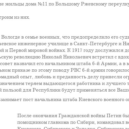
гие жильцы дома №11 по Большому Ржевскому переулку
роим из них.
в Вологде в семье военных, что предопределило его суд
лаевское инженерное училище в Санкт-Петербурге и Н
й и Первой мировой войнах. К 1917 году дослужился д
скую революцию Николай Николаевич встретил с вдох
совет назначил его начальником штаба 6-й Армии, а в м
ьном приказе по этому поводу РВС 6-й армии говорило
ромадный опыт, любовь и преданность делу принесли о
азначением теряем выдающегося работника и лучшего 
й пользой для Республики будут применяться все Ваши 
занимает пост начальника штаба Киевского военного о
После окончания Гражданской войны Петин бы
помощником главкома по Сибири, командовал в