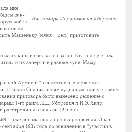
зала мне
общем как-
Владимира Иеронимовна Уборевич
лорусской ж.
н вагон из
сила Машеньку (няня – ред.) приготовить
 из охраны и вбежала в вагон. В салоне у стола
дится» и их заперли в разные купе. Маму
Красной Армии и “в подготовке свержения
уже 11 июня Специальным судебным присутствием
ования приговора было вынесено решение о
рмы 1-го ранга И.П. Уборевич и И.Э. Якир,
и расстреляны в ночь на 12 июня.
вич
, тоже попала под жернова репрессий. Она с
 сентября 1937 года по обвинению в “участии в