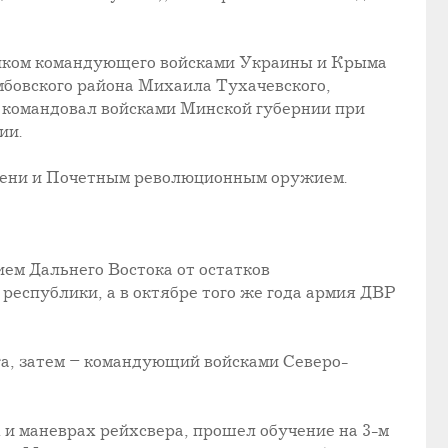
ником командующего войсками Украины и Крыма
бовского района Михаила Тухачевского,
м командовал войсками Минской губернии при
ии.
амени и Почетным революционным оружием.
м Дальнего Востока от остатков
 республики, а в октябре того же года армия ДВР
га, затем – командующий войсками Северо-
х и маневрах рейхсвера, прошел обучение на 3-м