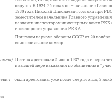
Киевского, Сибирского и Западно-Сибирского 
округов. В 1924-25 годах он – начальник Главн
1930 года Николай Николаевич состоял при РВ
заместителем начальника Главного управления
назначен инспектором инженерных войск РККА, 
инженерного управления РККА.
Приказом наркома обороны СССР от 20 ноября 
воинское звание комкор.
нимок)
Петина арестовали 5 июня 1937 года и через че
к высшей мере наказания по обвинению в “учас
вич – были арестованы уже после смерти отца, 2 ноября
ах.