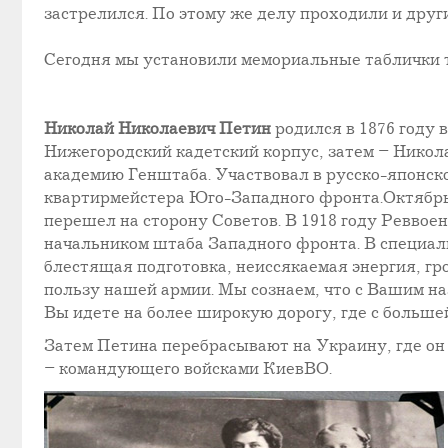
застрелился. По этому же делу проходили и дру
Сегодня мы установили мемориальные таблички т
Николай Николаевич Петин
родился в 1876 году 
Нижегородский кадетский корпус, затем – Нико
академию Генштаба. Участвовал в русско-японско
квартирмейстера Юго-Западного фронта.Октябрь
перешел на сторону Советов. В 1918 году Реввоен
начальником штаба Западного фронта. В специал
блестящая подготовка, неиссякаемая энергия, г
пользу нашей армии. Мы сознаем, что с Вашим н
Вы идете на более широкую дорогу, где с больше
Затем Петина перебрасывают на Украину, где он 
– командующего войсками КиевВО.