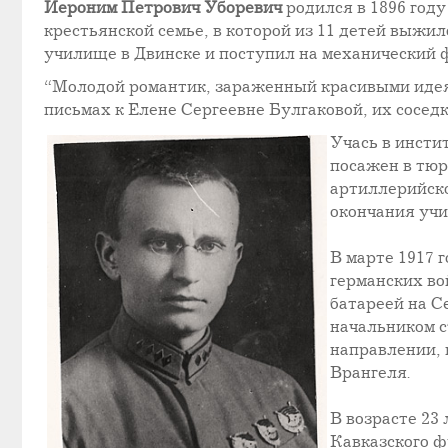
Иероним Петрович Уборевич
родился в 1896 год
крестьянской семье, в которой из 11 детей выжи
училище в Двинске и поступил на механический 
“Молодой романтик, зараженный красивыми идеям
письмах к Елене Сергеевне Булгаковой, их сосед
Учась в инсти
посажен в тюр
артиллерийско
окончания учи
В марте 1917 
германских вой
батареей на С
начальником с
направлении, 
Врангеля.
В возрасте 23
Кавказского ф