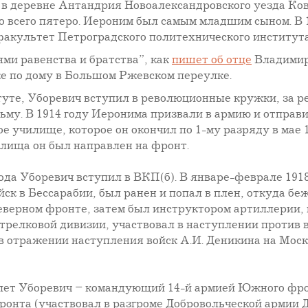
у в деревне Антандрия Новоалександровского уезда Ко
ло всего пятеро. Иероним был самым младшим сыном. В 
факультет Петроградского политехнического института
и равенства и братства”, как
пишет об отце
Владимира
ке по дому в Большом Ржевском переулке.
туте, Уборевич вступил в революционные кружки, за 
ьму. В 1914 году Иеронима призвали в армию и отправ
е училище, которое он окончил по 1-му разряду в мае 1
лища он был направлен на фронт.
года Уборевич вступил в ВКП(б). В январе-феврале 191
ск в Бессарабии, был ранен и попал в плен, откуда беж
еверном фронте, затем был инструктором артиллерии, к
трелковой дивизии, участвовал в наступлении против в
в отражении наступления войск А.И. Деникина на Москв
 лет Уборевич – командующий 14-й армией Южного фро
ронта (участвовал в разгроме Добровольческой армии 