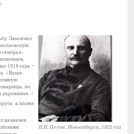
.
ьбу. Закончил
иколаевскую
о генерал-
новением,
ае 1919 года –
сь: «Ваша
громную
товарища, но
дарования...»
круга, а позже
л назначен
ойсками
Н.Н. Петин, Новосибирск, 1922 год