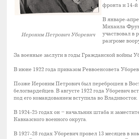
фронта и 14-й
В январе-апр
Михаила Фрунз
участвовал в 
Иероним Петрович Уборевич
разгроме воо
За военные заслуги в годы Гражданской войны 
В июне 1922 года приказом Реввоенсовета Уборе
Позже Иероним Петрович был переброшен в Вост
белогвардейцев. В августе 1922 года Уборевич в
под его командованием вступила во Владивосток.
В 1924-25 годах он – начальник штаба и замести
Кавказского военного округа.
В 1927-28 годах Уборевич провел 13 месяцев в к