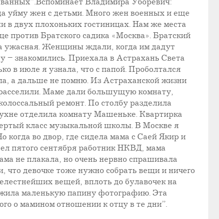
рованных”.Вспоминает Владимира Уборевич:
да уйму жен с детьми. Много жен военных и еще
и в двух плохоньких гостиницах. Нам же места
ице против Братского садика «Москва». Братский
ла ужасная. Женщины ждали, когда им дадут
ду – знакомились. Приехала в Астрахань Света
ко в июле я узнала, что с папой. Проболтался
ала, а дальше не помню. Из Астраханской жизни
 расселили. Маме дали большущую комнату,
колоссальный ремонт. По столбу разделила
кухне отделила комнату Машеньке. Квартирка
твертый класс музыкальной школы. В Москве я
 когда во двор, где сидела мама с Саей Якир и
шел пятого сентября работник НКВД, мама
мама не плакала, но очень нервно спрашивала
и, что девочке тоже нужно собрать вещи и ничего
релестнейших вещей, вплоть до булавочек на
ложила маленькую папину фотографию. Эта
го о мамином отношении к отцу в те дни”.