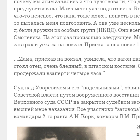
почему мы этим занялись и что чувствовали, что д
предчувствовала. Мама меня уже подготовила. Ко
что-то неясное, что папа тоже может попасть в не
то пыталась меня подготовить. А она уже несколь
д. были дружки из особых групп (НКВД). Они все
Смоленска. На этот раз произошло следующее. Ма
завтрак и уехала на вокзал. Приехала она после 1
…Мама, приехав на вокзал, увидела, что вагон па
стоял отец, очень бледный, в штатском костюме. 
продержали взаперти четыре часа.”
Суд над Уборевичем и его “подельниками”, обви
Советской власти путем вооруженного восстани
Верховного суда СССР на закрытом судебном зас
высшей мере наказания. Все участники “заговора
командарм 2-го ранга А.И. Корк, комкоры В.М. Пр
Ж
д