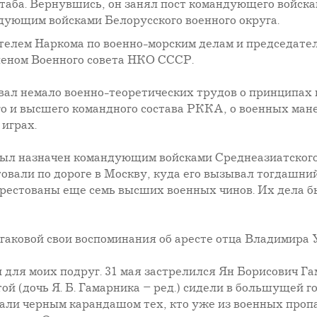
аба. Вернувшись, он занял пост командующего войскам
ующим войсками Белорусского военного округа.
ителем Наркома по военно-морским делам и председате
леном Военного совета НКО СССР.
вал немало военно-теоретических трудов о принципах 
го и высшего командного состава РККА, о военных ман
играх.
ч был назначен командующим войсками Среднеазиатского
стовали по дороге в Москву, куда его вызывал тогдашни
арестованы еще семь высших военных чинов. Их дела 
лгаковой свои воспоминания об аресте отца Владимира 
 и для моих подруг. 31 мая застрелился Ян Борисович Г
той (дочь Я. Б. Гамарника – ред.) сидели в большущей г
али черным карандашом тех, кто уже из военных пропа