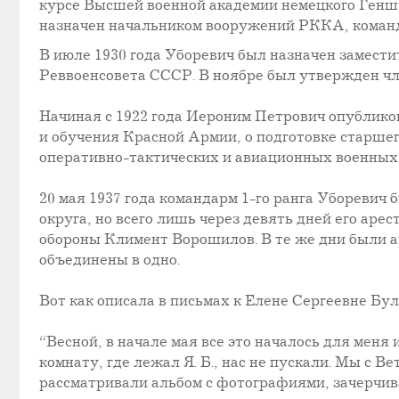
курсе Высшей военной академии немецкого Геншт
назначен начальником вооружений РККА, команд
В июле 1930 года Уборевич был назначен замест
Реввоенсовета СССР. В ноябре был утвержден ч
Начиная с 1922 года Иероним Петрович опублико
и обучения Красной Армии, о подготовке старше
оперативно-тактических и авиационных военных 
20 мая 1937 года командарм 1-го ранга Убореви
округа, но всего лишь через девять дней его аре
обороны Климент Ворошилов. В те же дни были 
объединены в одно.
Вот как описала в письмах к Елене Сергеевне Бу
“Весной, в начале мая все это началось для меня
комнату, где лежал Я. Б., нас не пускали. Мы с Ве
рассматривали альбом с фотографиями, зачерчив