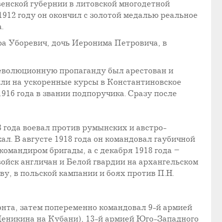
венской губернии в литовской многодетной
1912 году он окончил с золотой медалью реальное
.
 Уборевич, дочь Иеронима Петровича, в
революционную пропаганду был арестован и
или на ускоренные курсы в Константиновское
916 года в звании подпоручика. Сразу после
8 года воевал против румынских и австро-
ал. В августе 1918 года он командовал гаубичной
омандиром бригады, а с декабря 1918 года –
ойск англичан и Белой гвардии на архангельском
у, в польской кампании и боях против П.Н.
нта, затем попеременно командовал 9-й армией
Деникина на Кубани), 13-й армией Юго-Западного