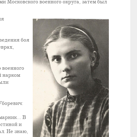
и Московского военного округа, затем был
ля
ведения боя
еврах,
 военного
й нарком
были
Уборевич:
амарник… В
остиной и
л. Не знаю,