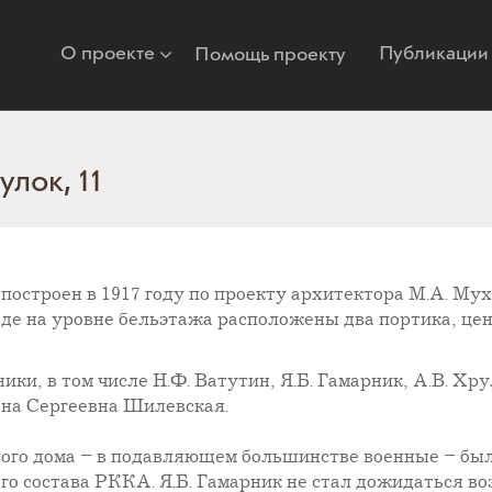
О проекте
Публикации
Помощь проекту
лок, 11
построен в 1917 году по проекту архитектора М.А. Мух
де на уровне бельэтажа расположены два портика, це
ки, в том числе Н.Ф. Ватутин, Я.Б. Гамарник, А.В. Хрул
на Сергеевна Шилевская.
того дома – в подавляющем большинстве военные – был
го состава РККА. Я.Б. Гамарник не стал дожидаться во