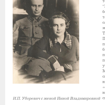
т
“
б
т
с
ж
Т
П
п
б
п
п
у
М
с
н
«
к
с
И.П. Уборевич с женой Ниной Владимировной