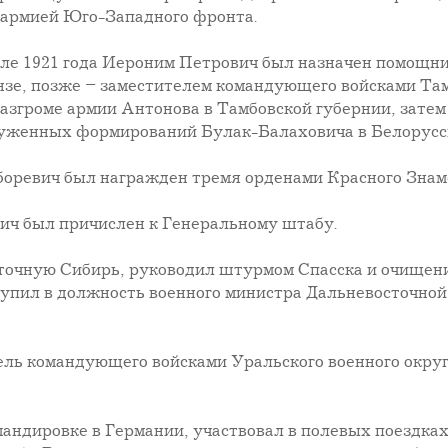
 армией Юго-Западного фронта.
еле 1921 года Иероним Петрович был назначен помощ
е, позже – заместителем командующего войсками Там
разгроме армии Антонова в Тамбовской губернии, зате
руженных формирований Булак-Балаховича в Белорусс
Уборевич был награжден тремя орденами Красного Зн
вич был причислен к Генеральному штабу.
очную Сибирь, руководил штурмом Спасска и очищение
ступил в должность военного министра Дальневосточной
тель командующего войсками Уральского военного окру
омандировке в Германии, участвовал в полевых поездка