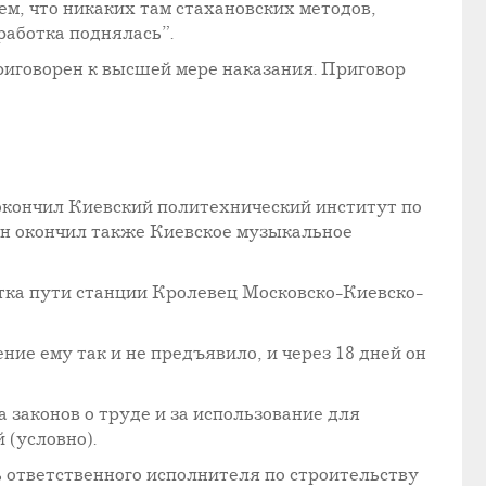
ием, что никаких там стахановских методов,
работка поднялась”.
приговорен к высшей мере наказания. Приговор
 окончил Киевский политехнический институт по
он окончил также Киевское музыкальное
тка пути станции Кролевец Московско-Киевско-
ие ему так и не предъявило, и через 18 дней он
а законов о труде и за использование для
 (условно).
ь ответственного исполнителя по строительству