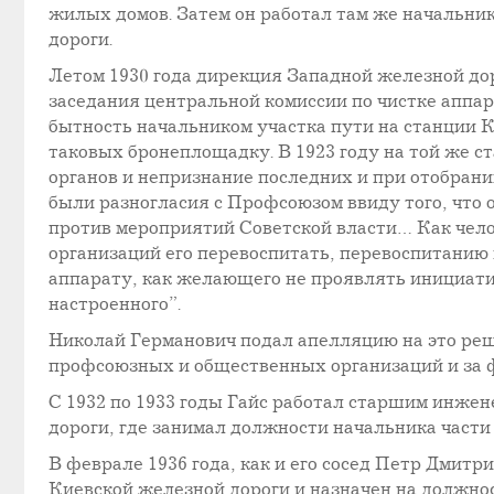
жилых домов. Затем он работал там же начальн
дороги.
Летом 1930 года дирекция Западной железной дор
заседания центральной комиссии по чистке аппар
бытность начальником участка пути на станции 
таковых бронеплощадку. В 1923 году на той же 
органов и непризнание последних и при отобрани
были разногласия с Профсоюзом ввиду того, что 
против мероприятий Советской власти… Как чело
организаций его перевоспитать, перевоспитанию
аппарату, как желающего не проявлять инициати
настроенного”.
Николай Германович подал апелляцию на это реше
профсоюзных и общественных организаций и за 
С 1932 по 1933 годы Гайс работал старшим инже
дороги, где занимал должности начальника част
В феврале 1936 года, как и его сосед Петр Дмит
Киевской железной дороги и назначен на должност