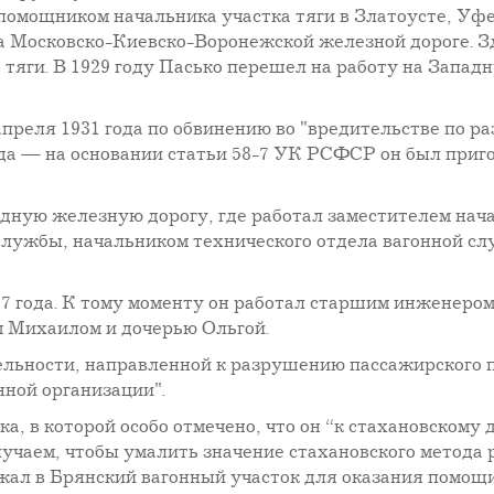
помощником начальника участка тяги в Златоусте, Уфе, 
а Московско-Киевско-Воронежской железной дороге. Зд
тяги. В 1929 году Пасько перешел на работу на Запад
преля 1931 года по обвинению во "вредительстве по ра
ода — на основании статьи 58-7 УК РСФСР он был приг
дную железную дорогу, где работал заместителем нач
службы, начальником технического отдела вагонной сл
1937 года. К тому моменту он работал старшим инжене
м Михаилом и дочерью Ольгой.
ельности, направленной к разрушению пассажирского па
ной организации".
а, в которой особо отмечено, что он “к стахановскому
лучаем, чтобы умалить значение стахановского метода
зжал в Брянский вагонный участок для оказания помощ