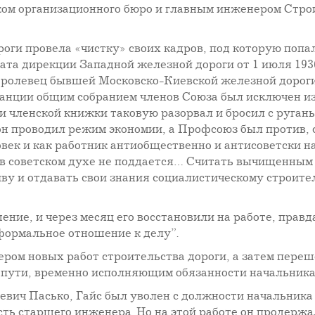
иком организационного бюро и главным инженером Стр
оги провела «чистку» своих кадров, под которую попал
ата дирекции Западной железной дороги от 1 июля 193
Кролевец бывшей Московско-Киевской железной дороги
станции общим собранием членов Союза был исключен и
и членской книжки таковую разорвал и бросил с руган
он проводил режим экономии, а Профсоюз был против, 
век и как работник антиобщественно и антисоветски н
 в советском духе не поддается… Считать вычищенным 
ву и отдавать свои знания социалистическому строите
ние, и через месяц его восстановили на работе, правд
формальное отношение к делу”.
нером новых работ строительства дороги, а затем пер
и пути, временно исполняющим обязанности начальника
риевич Пасько, Гайс был уволен с должности начальник
ь старшего инженера. Но на этой работе он продержалс