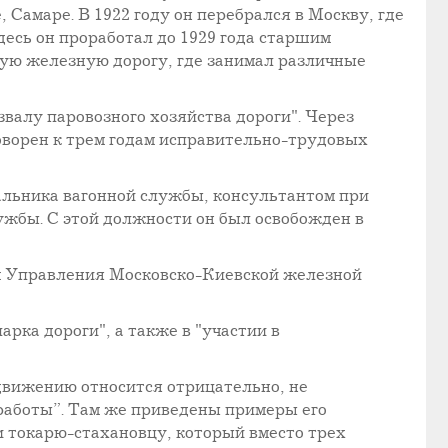
Самаре. В 1922 году он перебрался в Москву, где
есь он проработал до 1929 года старшим
ную железную дорогу, где занимал различные
звалу паровозного хозяйства дороги". Через
оворен к трем годам исправительно-трудовых
альника вагонной службы, консультантом при
ужбы. С этой должности он был освобожден в
ром Управления Московско-Киевской железной
рка дороги", а также в "участии в
 движению относится отрицательно, не
 работы”. Там же приведены примеры его
и токарю-стахановцу, который вместо трех