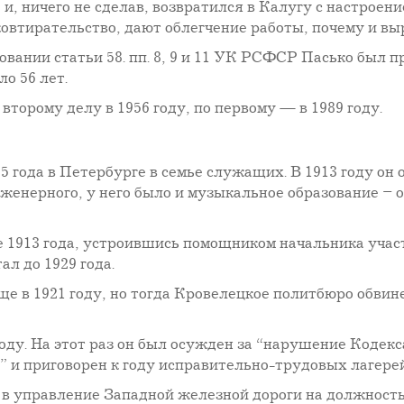
 и, ничего не сделав, возвратился в Калугу с настроен
овтирательство, дают облегчение работы, почему и вы
овании статьи 58. пп. 8, 9 и 11 УК РСФСР Пасько был 
о 56 лет.
торому делу в 1956 году, по первому — в 1989 году.
5 года в Петербурге в семье служащих. В 1913 году он
женерного, у него было и музыкальное образование – 
е 1913 года, устроившись помощником начальника учас
л до 1929 года.
 в 1921 году, но тогда Кровелецкое политбюро обвинен
году. На этот раз он был осужден за “нарушение Кодекс
 и приговорен к году исправительно-трудовых лагерей
у в управление Западной железной дороги на должност