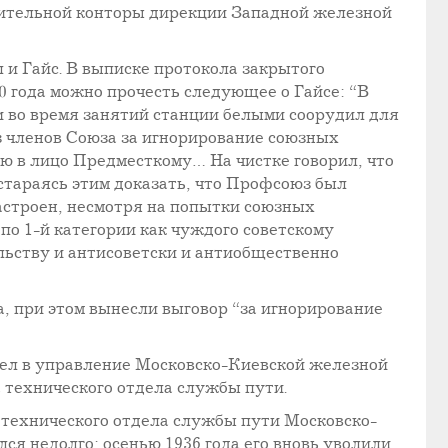
оительной конторы дирекции Западной железной
 и Гайс. В выписке протокола закрытого
0 года можно прочесть следующее о Гайсе: “В
 во время занятий станции белыми соорудил для
з членов Союза за игнорирование союзных
ью в лицо Предместкому… На чистке говорил, что
стараясь этим доказать, что Профсоюз был
астроен, несмотря на попытки союзных
по 1-й категории как чуждого советскому
льству и антисоветски и антиобщественно
а, при этом вынесли выговор “за игнорирование
ешел в управление Московско-Киевской железной
 технического отдела службы пути.
а технического отдела службы пути Московско-
я недолго: осенью 1936 года его вновь уволили.