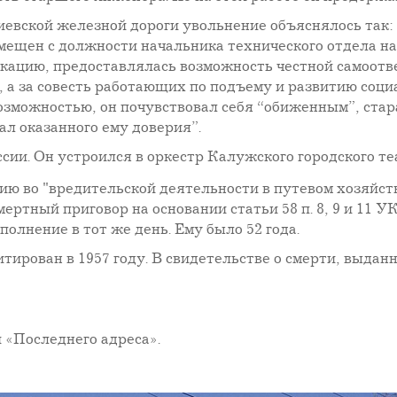
евской железной дороги увольнение объяснялось так
 смещен с должности начальника технического отдела 
ацию, предоставлялась возможность честной самоотве
х, а за совесть работающих по подъему и развитию соц
зможностью, он почувствовал себя “обиженным”, стара
ал оказанного ему доверия”.
сии. Он устроился в оркестр Калужского городского те
нию во "вредительской деятельности в путевом хозяйст
ртный приговор на основании статьи 58 п. 8, 9 и 11 У
полнение в тот же день. Ему было 52 года.
ирован в 1957 году. В свидетельстве о смерти, выданн
 «Последнего адреса».