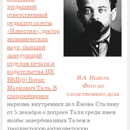
тогдашний
ответственный
редактор газеты
«Известия», доктор
экономических
наук, бывший
заведующий
отделом печати и
издательства ЦК
В.А. Нодель
ВКП(б) Борис
Фото из
Маркович Таль. В
следственного дела
спецсообщении
наркома внутренних дел Ежова Сталину
от 5 декабря о допросе Таля среди имен
якобы завербованных Талем в
троцкистскую антисоветскую