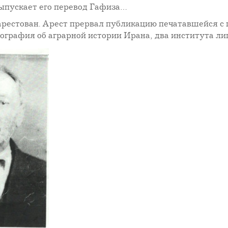
выпускает его перевод Гафиза…
арестован. Арест прервал публикацию печатавшейся с 
ография об аграрной истории Ирана, два института л