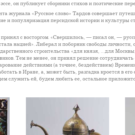
 эссе, он публикует сборники стихов и поэтические пер
дента журнала «Русское слово» Тардов совершает путе
ние и популяризация персидской истории и культуры с
ринял с восторгом. «Свершилось, — писал он, — рус
стала нацией». Либерал и поборник свободы личности, 
сударственного строительства «для князя, …для Москвы
виков. Тем не менее, он принял решение сотрудничать 
чарование действиями (а точнее, бездействием) Времен
отать в Иране, а, может быть, разгадка кроется в его 
будем служить ей, будем любить ее, остальное приложитс