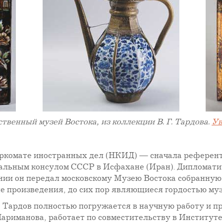
твенный музей Востока, из коллекции В. Г. Тардова.
Ув
Наркомате иностранных дел (НКИД) — сначала референ
альным консулом СССР в Исфахане (Иран). Дипломатиче
нии он передал московскому Музею Востока собранную
е произведения, до сих пор являющиеся гордостью муз
 Тардов полностью погружается в научную работу и пр
ариманова, работает по совместительству в Институте