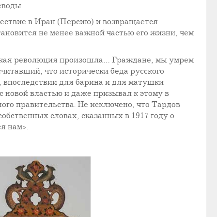
еводы.
шествие в Иран (Персию) и возвращается
тановится не менее важной частью его жизни, чем
ская революция произошла… Граждане, мы умрем
считавший, что исторически беда русского
, впоследствии для барина и для матушки
с новой властью и даже призывал к этому в
ного правительства. Не исключено, что Тардов
собственных словах, сказанных в 1917 году о
я нам».