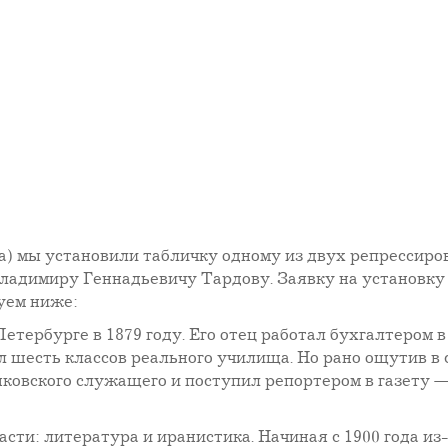
ца) мы установили табличку одному из двух репрессир
ладимиру Геннадьевичу Тардову. Заявку на установку
уем ниже:
етербурге в 1879 году. Его отец работал бухгалтером 
 шесть классов реального училища. Но рано ощутив в 
нковского служащего и поступил репортером в газету 
ти: литература и иранистика. Начиная с 1900 года из-