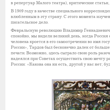
в репертуар Малого театра), критические статьи,
В 1909 году в качестве специального корреспон
влюбленным в эту страну. С этого момента изуче
писательское дело.
Февральскую революцию Владимир Геннадиевич п
спокойно, мы видели великий день, когда Россия 
человека кроется в его самоотречении во имя го
России», Тардов был бесконечно далек от больше
печати. Возможно, здесь сыграло свою роль разо
надеялся при Советах осуществить свою мечту раб
России: «Какова она ни есть, другой у нас нет; 