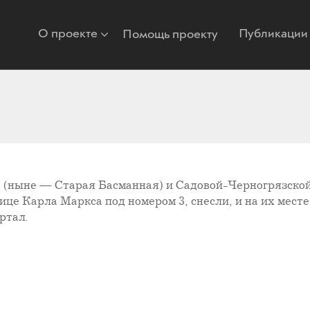
О проекте
Публикации
Помощь проекту
а (ныне — Старая Басманная) и Садовой-Черногрязской
це Карла Маркса под номером 3, снесли, и на их месте 
ртал.