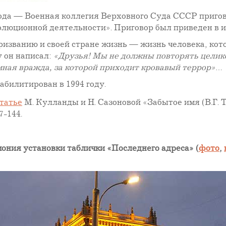
года — Военная коллегия Верховного Суда СССР пригов
юционной деятельности». Приговор был приведен в исп
изванию и своей стране жизнь — жизнь человека, кото
у он написал:
«Друзья! Мы не должны повторять цели
емная вражда, за которой приходит кровавый террор»
…
билитирован в 1994 году.
татье
М. Кулланды и Н. Сазоновой «Забытое имя (В.Г. 
7-144.
ония установки таблички «Последнего адреса» (
фото
,