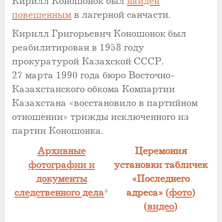
Кирилл Коношонок был
найден
повешенным
в лагерной санчасти.
Кирилл Григорьевич Коношонок был
реабилитирован в 1958 году
прокуратурой Казахской СССР.
27 марта 1990 года бюро Восточно-
Казахстанского обкома Компартии
Казахстана «восстановило в партийном
отношении» трижды исключенного из
партии Коношонка.
Архивные
Церемония
фотографии и
установки табличек
документы
«Последнего
следственного дела
*
адреса» (
фото
)
(
видео
)