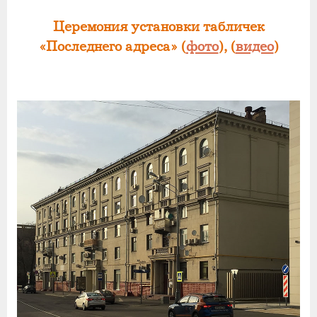
Церемония установки табличек
«Последнего адреса» (
фото
), (
видео
)