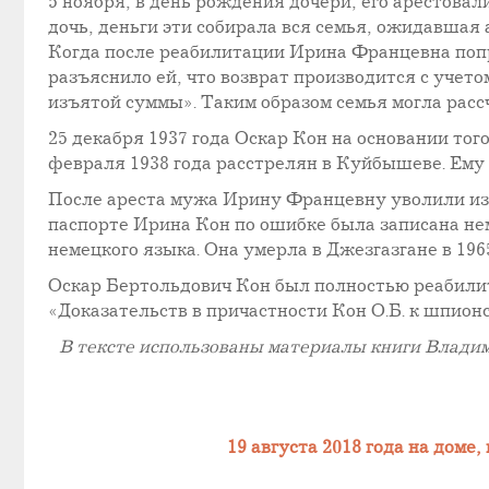
5 ноября, в день рождения дочери, его арестовал
дочь, деньги эти собирала вся семья, ожидавшая 
Когда после реабилитации Ирина Францевна поп
разъяснило ей, что возврат производится с учето
изъятой суммы». Таким образом семья могла расс
25 декабря 1937 года Оскар Кон на основании тог
февраля 1938 года расстрелян в Куйбышеве. Ему 
После ареста мужа Ирину Францевну уволили из ш
паспорте Ирина Кон по ошибке была записана нем
немецкого языка. Она умерла в Джезгазгане в 1965
Оскар Бертольдович Кон был полностью реабилит
«Доказательств в причастности Кон О.Б. к шпион
В тексте использованы материалы книги Владим
19 августа 2018 года на доме