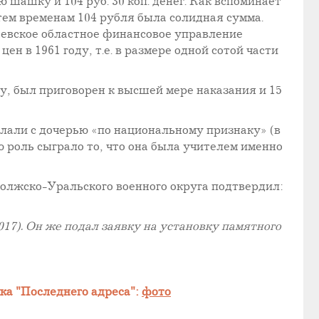
 шашку и 104 руб. 30 коп. денег. Как вспоминает
 тем временам 104 рубля была солидная сумма.
евское областное финансовое управление
н в 1961 году, т.е. в размере одной сотой части
ду, был приговорен к высшей мере наказания и 15
слали с дочерью «по национальному признаку» (в
 роль сыграло то, что она была учителем именно
волжско-Уральского военного округа подтвердил:
7). Он же подал заявку на установку памятного
чка "Последнего адреса":
фото