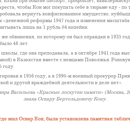
и, изъяв при обыске паспорт, профбилет, кавалерийскую
ареста, чтобы Кон мог покупать себе в тюрьме еду - по
робовала вернуть конфискованное имущество, куйбыш
м «денежной реформы 1947 года и изменения масштаба це
читывать лишь на 1 рубль 04 копейки.
о же обвинения, по которому он был оправдан в 1935 го
было 46 лет.
колы, где она преподавала, а в октябре 1941 года вы
кой) в Казахстан вместе с немцами Поволжья. Роковую
 году.
ирован в 1956 году, а в 1990-м военный прокурор При
ской и другой враждебной деятельности в деле нет».
ира Васильева «Красные лоскутки памяти» (Москва, 201
знака Оскару Бертольдовичу Кону.
, где жил Оскар Кон, была установлена памятная табли