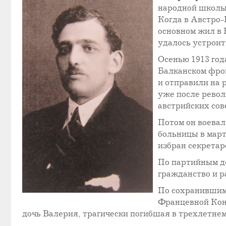
народной школы,
Когда в Австро-
основном жил в 
удалось устроит
Осенью 1913 год
Балканском фрон
и отправили на р
уже после револ
австрийских сов
Потом он воевал
больницы в март
избран секретар
По партийным де
гражданство и р
По сохранившимс
Францевной Кони
дочь Валерия, трагически погибшая в трехлетнем