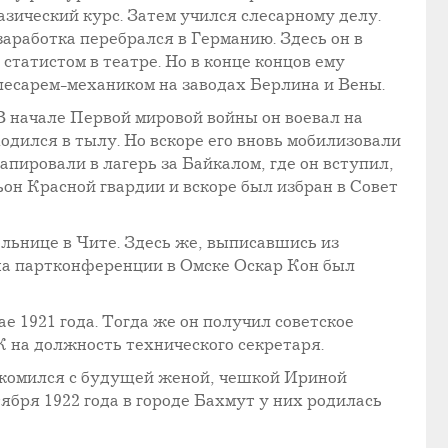
зический курс. Затем учился слесарному делу.
заработка перебрался в Германию. Здесь он в
статистом в театре. Но в конце концов ему
 слесарем-механиком на заводах Берлина и Вены.
В начале Первой мировой войны он воевал на
ходился в тылу. Но вскоре его вновь мобилизовали
тапировали в лагерь за Байкалом, где он вступил,
н Красной гвардии и вскоре был избран в Совет
ольнице в Чите. Здесь же, выписавшись из
а на партконференции в Омске Оскар Кон был
е 1921 года. Тогда же он получил советское
 на должность технического секретаря.
акомился с будущей женой, чешкой Ириной
бря 1922 года в городе Бахмут у них родилась