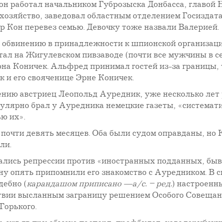
 он работал начальником Губрозыска Донбасса, главой
озяйство, заведовал областным отделением Госиздата
ар Кон перевез семью. Девочку тоже назвали Валерией.
о обвинению в принадлежности к шпионской организаци
отал на Жигулевском пивзаводе (почти все мужчины в
Эрна Коничек. Альфред принимал гостей из-за границы,
к и его свояченице Эрне Коничек.
рению австриец Леопольд Ауредник, уже несколько ле
егулярно брал у Ауредника немецкие газеты, «система
ю их».
 почти девять месяцев. Оба были судом оправданы, но 
ли.
ачались репрессии против «иностранных подданных, бы
ону опять припомнили его знакомство с Ауредником. В
дебно (
карандашом приписано —а/с. – ред.
) настроенн
вии высланным заграницу решением Особого Совещани
Горького.