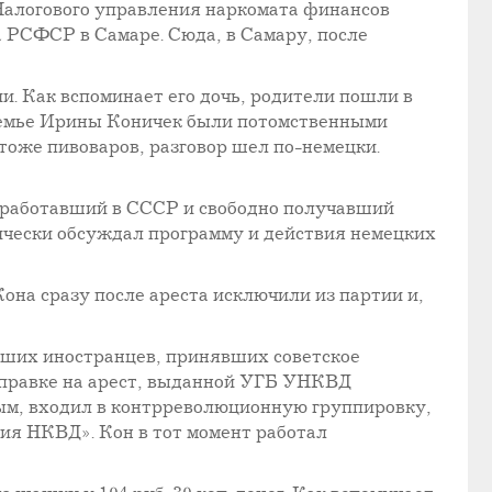
 Налогового управления наркомата финансов
 РСФСР в Самаре. Сюда, в Самару, после
и. Как вспоминает его дочь, родители пошли в
 семье Ирины Коничек были потомственными
 тоже пивоваров, разговор шел по-немецки.
т работавший в СССР и свободно получавший
тически обсуждал программу и действия немецких
Кона сразу после ареста исключили из партии и,
вших иностранцев, принявших советское
 справке на арест, выданной УГБ УНКВД
ым, входил в контрреволюционную группировку,
я НКВД». Кон в тот момент работал