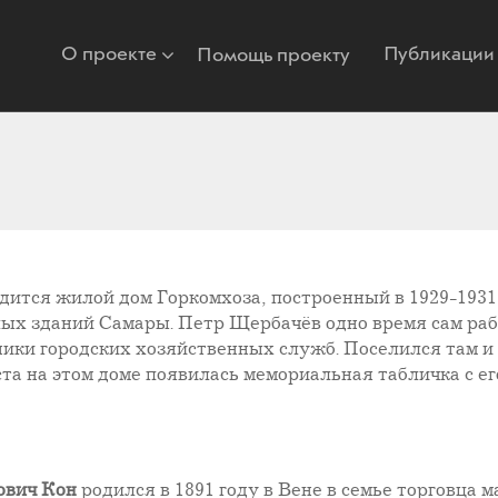
О проекте
Публикации
Помощь проекту
одится жилой дом Горкомхоза, построенный в 1929-1931
ых зданий Самары. Петр Щербачёв одно время сам рабо
ики городских хозяйственных служб. Поселился там и
уста на этом доме появилась мемориальная табличка с ег
ович Кон
родился в 1891 году в Вене в семье торговца 