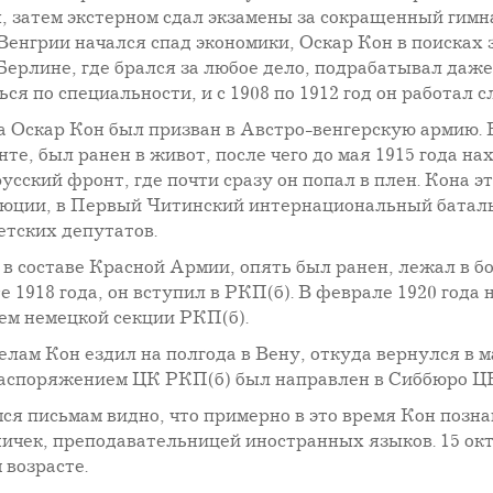
 затем экстерном сдал экзамены за сокращенный гимна
Венгрии начался спад экономики, Оскар Кон в поисках 
Берлине, где брался за любое дело, подрабатывал даже 
ься по специальности, и с 1908 по 1912 год он работал
а Оскар Кон был призван в Австро-венгерскую армию. 
те, был ранен в живот, после чего до мая 1915 года на
усский фронт, где почти сразу он попал в плен. Кона э
юции, в Первый Читинский интернациональный батальо
етских депутатов.
 в составе Красной Армии, опять был ранен, лежал в б
е 1918 года, он вступил в РКП(б). В феврале 1920 год
ем немецкой секции РКП(б).
лам Кон ездил на полгода в Вену, откуда вернулся в ма
аспоряжением ЦК РКП(б) был направлен в Сиббюро ЦК
я письмам видно, что примерно в это время Кон позн
чек, преподавательницей иностранных языков. 15 октя
 возрасте.