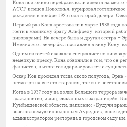
Кона постоянно перебрасывали с места на место:
АССР немцев Поволжья, курировал гостиничное х
рождения в ноябре 1925 года второй дочери, Оск
Первый раз Кона арестовали в марте 1935 года п
гости к маминому брату Альфреду, который раб
пивоварами). На вечере была и другая сестра – 
Именно этот вечер был поставлен в вину Кону, ка
Одним из гостей оказался специалист по пивова
немецкую прессу. Кона обвинили в том, что он р
фашистов, в итоге солидаризировался с сущность
Оскар Кон просидел тогда около полугода, Эрна -
несмотря на все его старания, так и не восстанови
Когда в 1937 году на волне Большого террора н
гражданство, и лиц, связанных с заграницей», К
Куйбышевской области, написано: «Будучи враж
возглавляемую инподанным Ауредник, впоследст
администратором ресторана в городском саду им. 