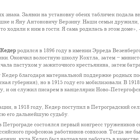
х знака. Заявки на установку обеих табличек подала 
шке и Яну Антоновичу Берзину. Наши семьи дружили, и
 ходили к ним в гости. Я сама родилась в этом доме», -
 Кедер
родился в 1896 году в имении Эрреда Везенберг
нки. Окончил волостную школу Кохтла, затем – минис
ачала пастухом у зажиточного крестьянина, затем батр
ст Кедер благодаря материальной поддержке родных п
кая губерния), но в 1915 году его мобилизовали. В 1918
, и он служил писарем в канцелярии Ново-Петергофско
ции, в 1918 году, Кедер поступил в Петроградский се
сю его дальнейшую судьбу.
 в Петрограде состоялся первый конгресс тружеников с
ссийского профсоюза работников совхозов. Тогда же б
ернии, куда Кедер был направлен работать в качестве