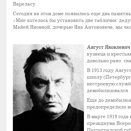
Вареласу.
Сегодня на этом доме появились еще два памятны
«Мне хотелось бы установить две таблички: деду
Майей Яновной, дочерью Яна Антоновича, мы часто
Август Яковлевич
кузнеца и крестья
довольно рано: сн
В 1913 году Авгу
школу (Петербургс
нестроевую службу
демобилизовался.
Еще до демобилиза
предопределило в
В марте 1919 года
президиума Всеро
Петроградской губ