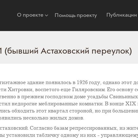
О проекте
Публикации
Помощь проекту
 1 (бывший Астаховский переулок)
иэтажное здание появилось в 1926 году, однако этот д
ти Хитровки, воспетого еще Гиляровским. Его основу 
твенно в прежнем господском доме усадьбы Свиньиных
стил недорогие меблированные комнатки. В конце XIX 
ись обходить этот квартал стороной, но при большеви
оявились несколько жилых домов.
стаховский. Согласно базам репрессированных, из жит
а мы установили табличку одному из них - управляюще