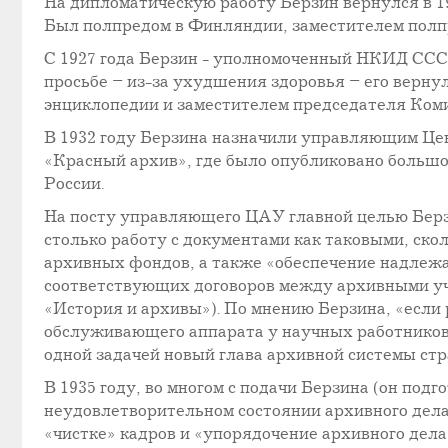
На дипломатическую работу Берзин вернулся в 19
Был полпредом в Финляндии, заместителем полпр
С 1927 года Берзин - уполномоченный НКИД СССР
просьбе – из-за ухудшения здоровья – его верну
энциклопедии и заместителем председателя Ком
В 1932 году Берзина назначили управляющим Ц
«Красный архив», где было опубликовано большо
России.
На посту управляющего ЦАУ главной целью Берзи
столько работу с документами как таковыми, ско
архивных фондов, а также «обеспечение надлеж
соответствующих договоров между архивными у
«История и архивы»). По мнению Берзина, «если
обслуживающего аппарата у научных работников,
одной задачей новый глава архивной системы стр
В 1935 году, во многом с подачи Берзина (он п
неудовлетворительном состоянии архивного дела
«чистке» кадров и «упорядочение архивного дела