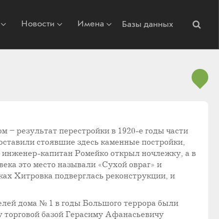
Новости
Имена
Базы данных
ом – результат перестройки в 1920-е годы части
составили стоявшие здесь каменные постройки,
 инженер-капитан Ромейко открыл ночлежку, а в
века это место называли «Сухой овраг» и
ках Хитровка подверглась реконструкции, и
елей дома № 1 в годы Большого террора были
му торговой базой Герасиму Афанасьевичу