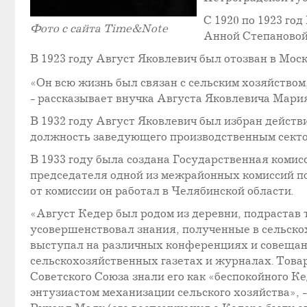
С 1920 по 1923 го
Фото с сайта Time&Note
Анной Степановой.
В 1923 году Август Яковлевич был отозван в Москв
«Он всю жизнь был связан с сельским хозяйством,
- рассказывает внучка Августа Яковлевича Мари
В 1932 году Август Яковлевич был избран дейст
должность заведующего производственным секто
В 1933 году была создана Государственная коми
председателя одной из межрайонных комиссий по
от комиссии он работал в Челябинской области.
«Август Кедер был родом из деревни, подрастав 
усовершенствовал знания, полученные в сельско
выступал на различных конференциях и совещани
сельскохозяйственных газетах и журналах. Товар
Советского Союза знали его как «беспокойного К
энтузиастом механизации сельского хозяйства», 