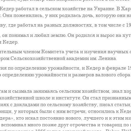
д Кедер работал в сельском хозяйстве на Украине. В Ха
 Они поженились, у них родилась дочь, которую они н
у, где работал на разных должностях, в том числе с 19
 он понимал и любил землю. Он родился и вырос на хут
я Кедер.
вительным членом Комитета учета и изучения научных
ром Сельскохозяйственной академии им. Ленина.
ссия по определению урожайности, и Кедер в феврале 
 определению урожайности и размеров валового сбора
там и сызмала занимаясь сельским хозяйством, знал хо
хозяйственной школе и институте. Он стал признанным
ях с докладами по сельскому хозяйству, писал статьи
ищи, у которых были с ним встречи, относились к Кеде
едера», кто искал постоянно нового, лучшего и к этим
- вспоминал много позже друг отрочества и товарищ п