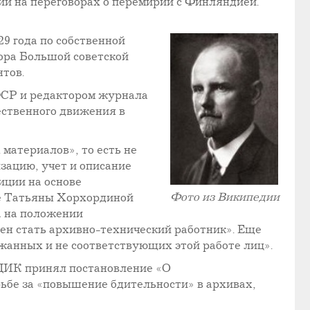
ции на переговорах о перемирии с Финляндией.
9 года по собственной
тора Большой советской
тов.
СР и редактором журнала
ественного движения в
материалов», то есть не
зацию, учет и описание
иции на основе
Фото из Википедии
е Татьяны Хорхординой
а на положении
ен стать архивно-технический работник». Еще
жанных и не соответствующих этой работе лиц».
ВЦИК принял постановление «О
ьбе за «повышение бдительности» в архивах,