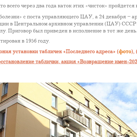
о всего через два года каток этих «чисток» пройдется 
 болезни» с поста управляющего ЦАУ, а 24 декабря – а
ии в Центральном архивном управлении (ЦАУ) СССР». 
у. Приговор был приведен в исполнение в тот же день.
ирован в 1956 году.
ния установки табличек «Последнего адреса» (
фото
), 
сстановление таблички, акция «Возвращение имен-
20