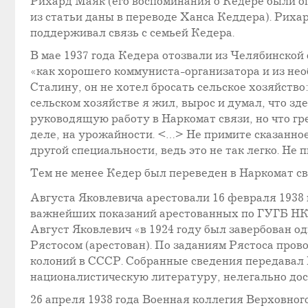
Рихард Маяк (его воспоминания о Кедере были опу
из статьи даны в переводе Ханса Кеддера). Рихар
поддерживал связь c семьей Кедера.
В мае 1937 года Кедера отозвали из Челябинско
«как хорошего коммуниста-организатора и из нео
Сталину, он не хотел бросать сельское хозяйств
сельском хозяйстве я жил, вырос и думал, что зд
руководящую работу в Наркомат связи, но что гре
деле, на урожайности. <…> Не примите сказанное 
другой специальности, ведь это не так легко. Не пи
Тем не менее Кедер был переведен в Наркомат св
Августа Яковлевича арестовали 16 февраля 1938 
важнейших показаний арестованных по ГУГБ НКВД 
Август Яковлевич «в 1924 году был завербован о
Рястосом (арестован). По заданиям Рястоса пров
колоний в СССР. Собранные сведения передавал Р
националистическую литературу, нелегально до
26 апреля 1938 года Военная коллегия Верховно