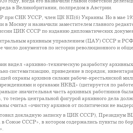
20 году, когда его назначили главой советской делега
еда в Великобритании, полпредом в Австрии.
 при СНК УССР, член ЦК КП(б) Украины. Но в мае 192
ли в Москву и назначили заместителем главного редак
иссии ЦИК СССР по изданию дипломатических докумен
ентральным архивным управлением (ЦАУ) СССР и РСФ
е число документов по истории революционного и общ
н видел «архивно-техническую разработку архивных 
лько систематизацию, приведение в порядок, инвентари
ащей охраны архивов силами рабоче-крестьянской мил
чреждениями и органами НКВД» (цитируется по работ
 раньше значительная часть архивных работников был
 то теперь центральной фигурой архивного дела долж
аны считал «очистку архивов от политически не выдер
одготовил докладную записку в ЦИК СССР), Президиум 
 в Союзе СССР», в котором содержались пункты по бор
».