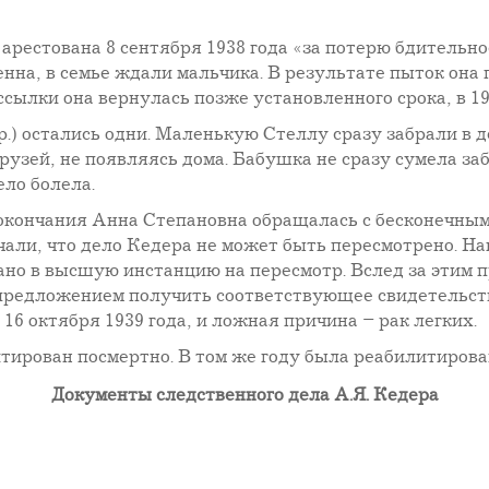
рестована 8 сентября 1938 года «за потерю бдительно
а, в семье ждали мальчика. В результате пыток она по
ссылки она вернулась позже установленного срока, в 19
г.р.) остались одни. Маленькую Стеллу сразу забрали в 
рузей, не появляясь дома. Бабушка не сразу сумела за
ело болела.
е окончания Анна Степановна обращалась с бесконечны
ечали, что дело Кедера не может быть пересмотрено. На
дано в высшую инстанцию на пересмотр. Вслед за этим
предложением получить соответствующее свидетельст
16 октября 1939 года, и ложная причина – рак легких.
тирован посмертно. В том же году была реабилитирова
Документы следственного дела А.Я. Кедера