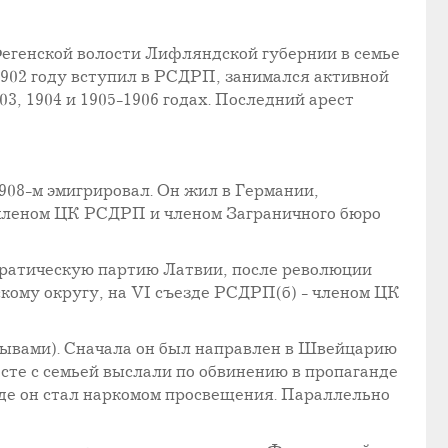
Фегенской волости Лифляндской губернии в семье
 1902 году вступил в РСДРП, занимался активной
3, 1904 и 1905-1906 годах. Последний арест
908-м эмигрировал. Он жил в Германии,
 членом ЦК РСДРП и членом Заграничного бюро
ократическую партию Латвии, после революции
кому округу, на VI съезде РСДРП(б) - членом ЦК
рывами). Сначала он был направлен в Швейцарию
сте с семьей выслали по обвинению в пропаганде
где он стал наркомом просвещения. Параллельно