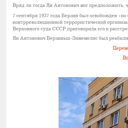
Вряд ли тогда Ян Антонович мог предположить, чт
7 сентября 1937 года Берзин был освобожден «по
контрреволюционной террористической организац
Верховного суда СССР приговорила его к расстрел
Ян Антонович Берзиньш-Зимемелис был реабилит
Церемо
Во