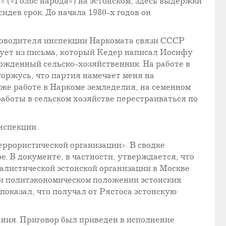
» («Голос народа») на эстонском, здесь выдержки
идев срок. До начала 1980-х годов он
уководителя инспекции Наркомата связи СССР
дует из письма, который Кедер написал Иосифу
рожденный сельско-хозяйственник. На работе в
горжусь, что партия намечает меня на
й же работе в Наркоме земледелия, на семенном
работы в сельском хозяйстве перестраиваться по
нспекции.
еррористической организации». В сводке
. В документе, в частности, утверждается, что
алистической эстонской организации в Москве
 и политэкономическом положении эстонских
оказал, что получал от Рястоса эстонскую
ания. Приговор был приведен в исполнение