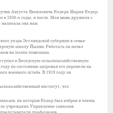
внучка Августа Яковлевича Кедера Мария Кедер:
 в 1930-е годы, и после. Моя мама дружила с
 написала она нам.
ского уезда Эстляндской губернии в семье
терскую школу Йыхви. Работать он начал
аком на полях помещика.
оступил в Беседскую сельскохозяйственную
 году по состоянию здоровья его перевели на
го военного штаба. В 1919 году он
льскохозяйственный институт, что
овхозов, на котором Кедер был избран в члены
ыло учреждено Управление совхозов
 представителя профсоюзов.