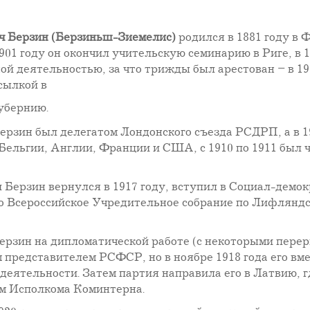
ч Берзин (Берзиньш-Зиемелис)
родился в 1881 году в 
1901 году он окончил учительскую семинарию в Риге, в
й деятельностью, за что трижды был арестован – в 190
сылкой в
убернию.
Берзин был делегатом Лондонского съезда РСДРП, а в 1
Бельгии, Англии, Франции и США, с 1910 по 1911 был
 Берзин вернулся в 1917 году, вступил в Социал-дем
о Всероссийское Учредительное собрание по Лифляндс
Берзин на дипломатической работе (с некоторыми пере
представителем РСФСР, но в ноябре 1918 года его вме
деятельности. Затем партия направила его в Латвию, 
ом Исполкома Коминтерна.