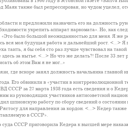
бликованы в 1966 году в эстонской газете «Rahva Hääl
д Маяк также был репрессирован, но чудом уцелел, отс
й области и предложили назначить его на должность р
бходимости укрепить аппарат наркомата». Но, как сле
о: «Это было большой неожиданностью для меня. Я же 
есь вся моя будущая работа и дальнейший рост. <…> Я 
ха таить, я бы себя сто раз лучше чувствовал на тако
здесь за нытье. <…> Но что же делать?! После 33 лет 
сать об этом Вам я не мог...»
язи, где вскоре занял должность начальника главной и
года. Его обвинили в «участии в контрреволюционной т
СССР за 27 марта 1938 года есть сведения и о Кедере
дним из руководящих участников антисоветской национ
одил шпионскую работу по сбору сведений о состоянии
ястосу для направления за кордон. <…> Кедер также п
ставляемую в СССР».
го суда СССР приговорила Кедера к высшей мере наказ