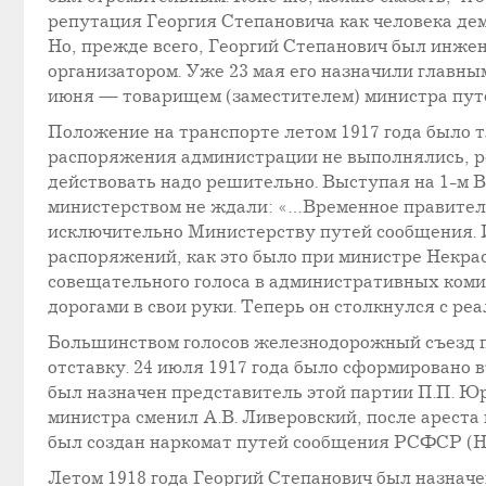
репутация Георгия Степановича как человека дем
Но, прежде всего, Георгий Степанович был инж
организатором. Уже 23 мая его назначили главн
июня — товарищем (заместителем) министра пут
Положение на транспорте летом 1917 года было 
распоряжения администрации не выполнялись, ре
действовать надо решительно. Выступая на 1-м 
министерством не ждали: «…Временное правител
исключительно Министерству путей сообщения. И
распоряжений, как это было при министре Некрас
совещательного голоса в административных коми
дорогами в свои руки. Теперь он столкнулся с ре
Большинством голосов железнодорожный съезд п
отставку. 24 июля 1917 года было сформировано 
был назначен представитель этой партии П.П. Юр
министра сменил А.В. Ливеровский, после ареста
был создан наркомат путей сообщения РСФСР (НК
Летом 1918 года Георгий Степанович был назна