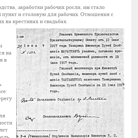
ства, заработки рабочих росли, им стало
 пункт и столовую для рабочих. Отношения с
х на крестинах и свадьбах.
и
ся на
я в
ь
се:
ерегу
ля
ности
лет
роль