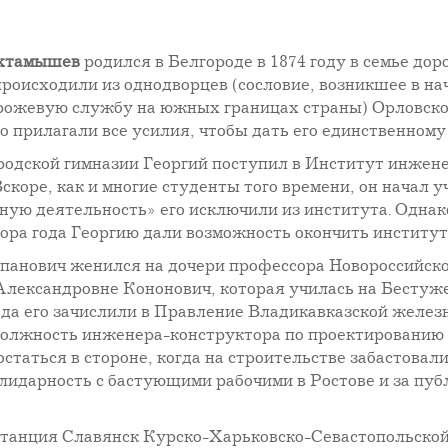
ахтамышев
родился в Белгороде в 1874 году в семье до
происходили из однодворцев (сословие, возникшее в н
рожевую службу на южных границах страны) Орловской
о прилагали все усилия, чтобы дать его единственному
родской гимназии Георгий поступил в Институт инжен
скоре, как и многие студенты того времени, он начал у
нную деятельность» его исключили из института. Одн
тора года Георгию дали возможность окончить институ
епанович женился на дочери профессора Новороссийск
Александровне Кононович, которая училась на Бестуж
года его зачислили в Правление Владикавказской желез
 должность инженера-конструктора по проектированию
остаться в стороне, когда на строительстве забастовали
солидарность с бастующими рабочими в Ростове и за пу
танция Славянск Курско-Харьковско-Севастопольско