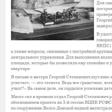
Для сн
постро
проверк
Георгий
замерзл
В удос
говорил
НКПС) и
а также вопросы, связанные с постройкой крупны
центрального управления. Для выполнения возло
площади, которые бы позволяли ему спокойно и у
квартире.
В письме к матери Георгий Степанович шутливо ж
угнетает, — это теснота. Ведь все грамотные, вс
учил!?» На самом деле, он гордился успехами дете
Много сил и времени отдал Георгий Степанович р
обоснованием проекта на 3-й сессии ВЦИК РСФСР
по сооружению Волго-Донской водной магистрали