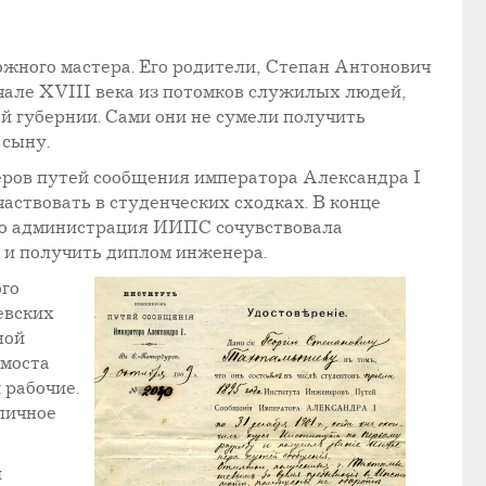
рожного мастера. Его родители, Степан Антонович
ачале XVIII века из потомков служилых людей,
 губернии. Сами они не сумели получить
 сыну.
еров путей сообщения императора Александра I
частвовать в студенческих сходках. В конце
ако администрация ИИПС сочувствовала
т и получить диплом инженера.
ого
евских
ной
 моста
 рабочие.
бличное
й