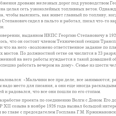
абжения дровами железных дорог под руководством Ге
ена целая сеть узкоколейных топливных веток. Однажд
а, чтобы выяснить, как живет главный по топливу, ког
 Степанович сидел в пальто и работал, писал что-то к
и.
товерении, выданном НКПС Георгию Степановичу в 192
ось, что он состоит членом Технической секции Транс
 что на него «возложено ответственное задание по пл
х мостов. По должностной сетке он числится в 23 разр
женной на него работы нуждается в такой домашней об
спешно работать вечером на дому». Семье из шести че
аловался: «Мальчики все при деле, все занимаются; ра
ем надо место для писания, а они еще иногда раскладыв
й и радовался, что все они пошли по его стопам.
азработке проекта по соединению Волги с Доном. Его д
 XII созыва в ноябре 1926 года вызвал большой интер
 во главе с председателем Госплана Г.М. Кржижановс