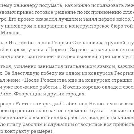
шему инженеру подумать, как можно использовать леж
анович принес готовое решение по их применению для 
рс. Его проект оказался лучшим и занял первое место
у инженером и направили в конструкторское бюро той 
 Милана.
ь в Италии была для Георгия Степановича трудной: ну
ый во время учебы в Цюрихе. Заработка начинающего и
сандровне, растившей четырех сыновей, пришлось устр
иться, усиленно занимался итальянским языком, кажды
х. За блестящую победу на одном из конкурсов Георги
сал жене: «После Рождества мне на конкурсах страшно 
 уже кое-какие работы… Я очень хорошо овладел своей
 Риме, Флоренции и других городах.
родок Кастелламаре-ди-Стабия под Неаполем и возгла
иректор решительно начал перемены: бухгалтерские кн
 сведениями о выполненных работах, владельцы книже
ную плату рабочим и служащим отводилась вся прибыль
о контракту размере).