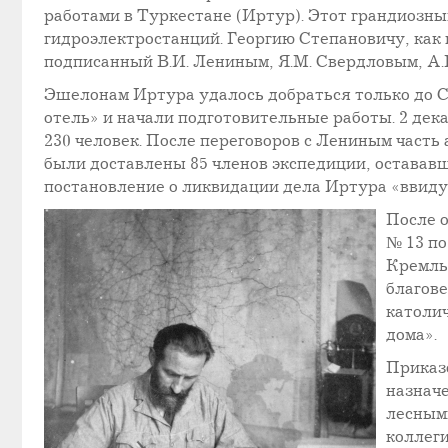
работами в Туркестане (Иртур). Этот грандиозны
гидроэлектростанций. Георгию Степановичу, как
подписанный В.И. Лениным, Я.М. Свердловым, А.
Эшелонам Иртура удалось добраться только до С
отель» и начали подготовительные работы. 2 дек
230 человек. После переговоров с Лениным часть
были доставлены 85 членов экспедиции, оставав
постановление о ликвидации дела Иртура «ввиду
После 
№ 13 по
Кремль,
благове
католич
дома».
Приказ
назнач
лесным
коллег