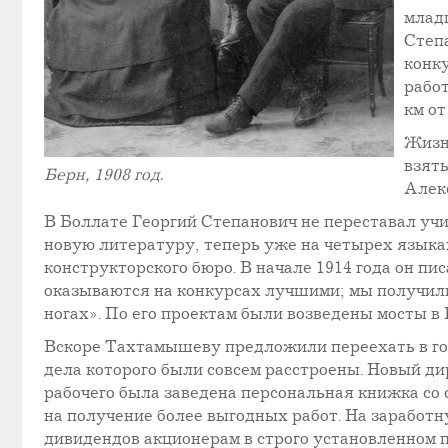
млад
Степ
конку
работ
км от
Жизн
взят
Берн, 1908 год.
Алек
В Боллате Георгий Степанович не переставал уч
новую литературу, теперь уже на четырех языка
конструкторского бюро. В начале 1914 года он пи
оказываются на конкурсах лучшими; мы получили
ногах». По его проектам были возведены мосты в
Вскоре Тахтамышеву предложили переехать в го
дела которого были совсем расстроены. Новый д
рабочего была заведена персональная книжка со
на получение более выгодных работ. На заработ
дивидендов акционерам в строго установленном п