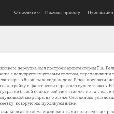
О проекте
Публикации
Помощь проекту
нского переулка был построен архитектором Г.А. Гель
дание с полукруглым угловым эркером, переходившим в
 квартиры в бывшем доходном доме Рекка превратились
 надстройку и фактически перестала существовать. В 2
 утратил былой облик и сейчас выглядит не так, как с
мунальной квартиры на 5 этаже. Сегодня мы установил
аметку, которую мы публикуем ниже.
 жильцов этого дома стали жертвами политических реп