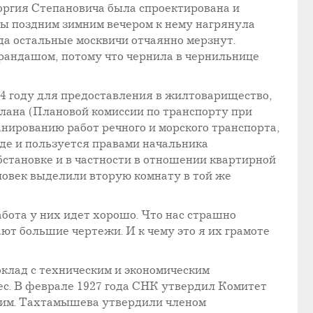
оргия Степановича была спроектирована и
ы поздним зимним вечером к нему нагрянула
да остальные москвичи отчаянно мерзнут.
арандашом, потому что чернила в чернильнице
4 году для предоставления в жилтоварищество,
плана (Плановой комиссии по транспорту при
анированию работ речного и морского транспорта,
яде и пользуется правами начальника
становке и в частности в отношении квартирной
ловек выделили вторую комнату в той же
бота у них идет хорошо. Что нас страшно
ают большие чертежи. И к чему это я их грамоте
оклад с техническим и экономическим
ес. В феврале 1927 года СНК утвердил Комитет
ким. Тахтамышева утвердили членом