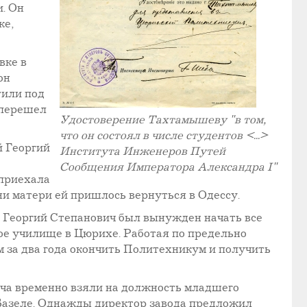
. Он
ке,
вке в
он
тили под
 перешел
Удостоверение Тахтамышеву "в том,
что он состоял в числе студентов <...>
й Георгий
Института Инженеров Путей
Сообщения Императора Александра I"
 приехала
зни матери ей пришлось вернуться в Одессу.
и Георгий Степанович был вынужден начать все
ое училище в Цюрихе. Работая по предельно
 за два года окончить Политехникум и получить
ича временно взяли на должность младшего
 Базеле. Однажды директор завода предложил