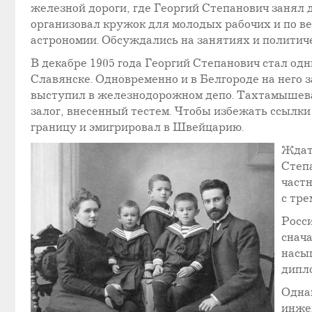
железной дороги, где Георгий Степанович занял
организовал кружок для молодых рабочих и по ве
астрономии. Обсуждались на занятиях и политич
В декабре 1905 года Георгий Степанович стал одн
Славянске. Одновременно и в Белгороде на него з
выступил в железнодорожном депо. Тахтамышева а
залог, внесенный тестем. Чтобы избежать ссылки
границу и эмигрировал в Швейцарию.
Ждат
Степ
част
с тре
Росс
снач
насы
дипл
Одна
инже