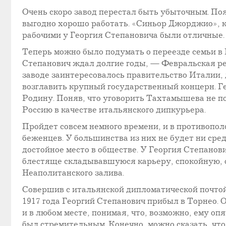
Очень скоро завод перестал быть убыточным. По
выгодно хорошо работать. «Синьор Джорджио», к
рабочими у Георгия Степановича были отличные. О
Теперь можно было подумать о переезде семьи в 
Степанович ждал долгие годы, — Февральская рев
заводе заинтересовалось правительство Италии,
возглавить крупный государственный концерн. Г
Родину. Поняв, что уговорить Тахтамышева не п
Россию в качестве итальянского дипкурьера.
Пройдет совсем немного времени, и в противопол
беженцев. У большинства из них не будет ни сред
достойное место в обществе. У Георгия Степанович
блестяще складывавшуюся карьеру, спокойную, 
Неаполитанского залива.
Совершив с итальянской дипломатической почтой
1917 года Георгий Степанович прибыл в Торнео. 
и в любом месте, понимая, что, возможно, ему опя
был стремительным. Конечно, можно сказать, что