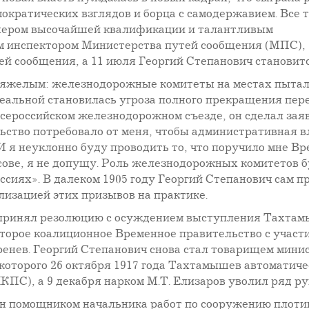
ократических взглядов и борца с самодержавием. Все т
енером высочайшей квалификации и талантливым
ым инспектором Министерства путей сообщения (МПС), 
ей сообщения, а 11 июля Георгий Степанович станови
тяжелым: железнодорожные комитеты на местах пытал
альной становилась угроза полного прекращения перев
Всероссийском железнодорожном съезде, он сделал зая
ьство потребовало от меня, чтобы административная 
 я неуклонно буду проводить то, что поручило мне Вр
ове, я не допущу. Роль железнодорожных комитетов бу
ссиях». В далеком 1905 году Георгий Степанович сам
ализацией этих призывов на практике.
ринял резолюцию с осуждением выступления Тахтамыш
второе коалиционное Временное правительство с участ
енев. Георгий Степанович снова стал товарищем минист
 которого 26 октября 1917 года Тахтамышев автоматиче
ПС), а 9 декабря нарком М.Т. Елизаров уволил ряд ру
чен помощником начальника работ по сооружению плот