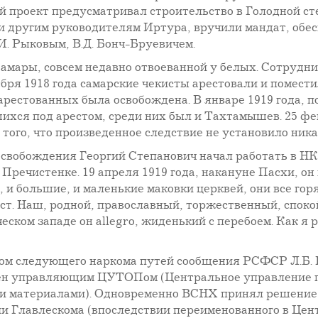
й проект предусматривал строительство в Голодной ст
 и другим руководителям Иртура, вручили мандат, об
И. Рыковым, В.Д. Бонч-Бруевичем.
амары, совсем недавно отвоеванной у белых. Сотрудни
абря 1918 года самарские чекисты арестовали и помест
 арестованных была освобождена. В январе 1919 года,
шихся под арестом, среди них был и Тахтамышев. 25 
 того, что произведенное следствие не установило ни
освобождения Георгий Степанович начал работать в НК
 Пречистенке. 19 апреля 1919 года, накануне Пасхи, о
 и большие, и маленькие маковки церквей, они все горя
ст. Наш, родной, православный, торжественный, споко
еском западе он allegro, жиденький с перебоем. Как я ра
ом следующего наркома путей сообщения РСФСР Л.Б. К
ен управляющим ЦУТОПом (Центральное управление п
и материалами). Одновременно ВСНХ принял решение 
ии Главлескома (впоследствии переименованного в Це