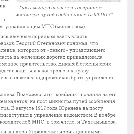
ак.
"Тахтамышев назначен товарищем
министра путей сообщения c 15.06.1917"
15
тся управляющим МПС (министром).
ись явочным порядком взять власть,
озок. Георгий Степанович понимал, что
вление, которого от «левого» управляющего
власть на железных дорогах принадлежала
еменное правительство. Никакой отмены моих
дет сводиться к контролю и к праву
 призывал железнодорожников брать управление
ева. Возможно, этот конфликт повлиял на его
ием кадетов; на пост министра путей сообщения
ра. В августе 1917 года Юренева на посту
ски вступил в управление ведомством. В ноябре
ководителей МПС, в том числе, и Тахтамышева.
ин и каналов Управления ирригационными