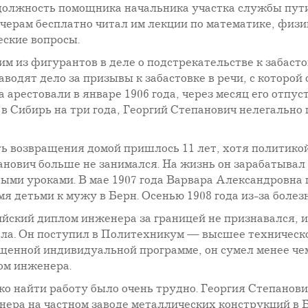
 должность помощника начальника участка службы пути
черам бесплатно читал им лекции по математике, физи
еские вопросы.
им из фигурантов в деле о подстрекательстве к забасто
аводят дело за призывы к забастовке в речи, с которой 
рестовали в январе 1906 года, через месяц его отпус
 в Сибирь на три года, Георгий Степанович нелегально
ь возвращения домой пришлось 11 лет, хотя политико
анович больше не занимался. На жизнь он зарабатывал
ными уроками. В мае 1907 года Варвара Александровна
мя детьми к мужу в Берн. Осенью 1908 года из-за боле
ийский диплом инженера за границей не признавался, 
ала. Он поступил в Политехникум — высшее техническ
щенной индивидуальной программе, он сумел менее чем
ом инженера.
ко найти работу было очень трудно. Георгия Степанов
нера на частном заводе металлических конструкций в