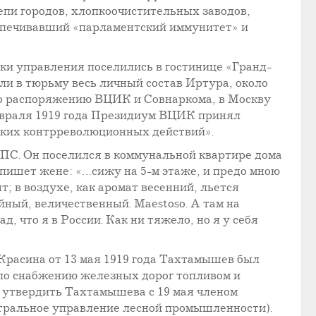
епи городов, хлопкоочистительных заводов,
еспечивавший «парламентский иммунитет» и
ки управления поселились в гостинице «Гранд-
или в тюрьму весь личный состав Иртура, около
 по распоряжению ВЦИК и Совнаркома, в Москву
февраля 1919 года Президиум ВЦИК принял
каких контрреволюционных действий».
ПС. Он поселился в коммунальной квартире дома
н пишет жене: «…сижу на 5-м этаже, и предо мною
т; в воздухе, как аромат весенний, льется
йный, величественный. Maestoso. А там на
д, что я в России. Как ни тяжело, но я у себя
расина от 13 мая 1919 года Тахтамышев был
о снабжению железных дорог топливом и
утвердить Тахтамышева с 19 мая членом
нтральное управление лесной промышленности).