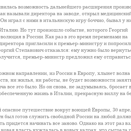
явилась возможность дальнейшего расширения производ
ак называли директора на заводе, открыл медицинский
н играл с ними в итальянскую игру боччио, бывал у ни
Италию. Но тут произошло событие, которого Георгий
олюция в России. Как раз в это время переменами на
 директора пригласили к премьер-министру и попросил
еоргий Степанович отказался: ему нужно было вернуть
олучится, премьер-министр предложил ему отправитьс
ожном направлении, из России в Европу, хлынет волна
ств, ни жилья, ни работы, не будет возможности занят
а все это было. Но он снова, не задумываясь, бросает в
обеспеченную жизнь в Италии, прекрасную виллу на б
 опасное путешествие вокруг воющей Европы, 30 апре
Он был готов служить свободной России на любой долж
ть придется начинать все заново. Однако на этот раз вз
 новая власть нуждалась в новых кадрах, что сыграла 