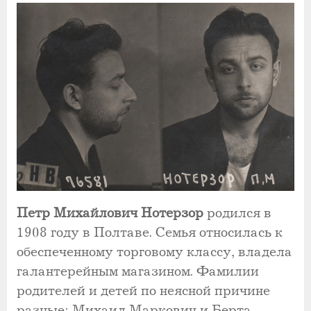
Петр Михайлович Нотерзор
родился в
1908 году в Полтаве. Семья относилась к
обеспеченному торговому классу, владела
галантерейным магазином. Фамилии
родителей и детей по неясной причине
разные: Михаил Маркович и Берта