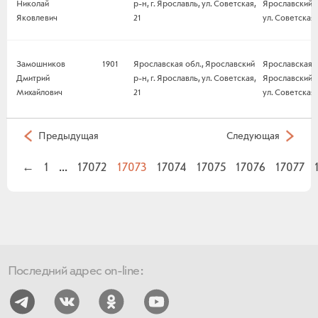
Николай
р-н, г. Ярославль, ул. Советская,
Ярославский р-
Яковлевич
21
ул. Советская,
Замошников
1901
Ярославская обл., Ярославский
Ярославская о
Дмитрий
р-н, г. Ярославль, ул. Советская,
Ярославский р-
Михайлович
21
ул. Советская,
Предыдущая
Следующая
←
1
...
17072
17073
17074
17075
17076
17077
Последний адрес on-line: