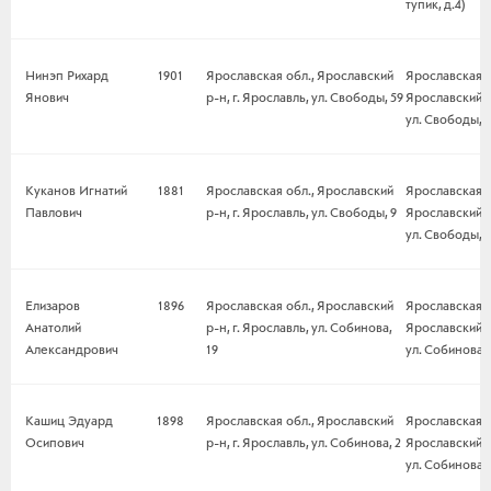
тупик, д.4)
Нинэп Рихард
1901
Ярославская обл., Ярославский
Ярославская о
Янович
р-н, г. Ярославль, ул. Свободы, 59
Ярославский р-
ул. Свободы, 
Куканов Игнатий
1881
Ярославская обл., Ярославский
Ярославская о
Павлович
р-н, г. Ярославль, ул. Свободы, 9
Ярославский р-
ул. Свободы, 9
Елизаров
1896
Ярославская обл., Ярославский
Ярославская о
Анатолий
р-н, г. Ярославль, ул. Собинова,
Ярославский р-
Александрович
19
ул. Собинова, 
Кашиц Эдуард
1898
Ярославская обл., Ярославский
Ярославская о
Осипович
р-н, г. Ярославль, ул. Собинова, 2
Ярославский р-
ул. Собинова, 