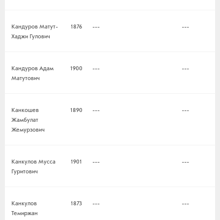
Кандуров Матут-
1876
---
---
Хаджи Гулович
Кандуров Адам
1900
---
---
Матутович
Канкошев
1890
---
---
Жамбулат
Жемурзович
Канкулов Мусса
1901
---
---
Гуритович
Канкулов
1873
---
---
Темиржан