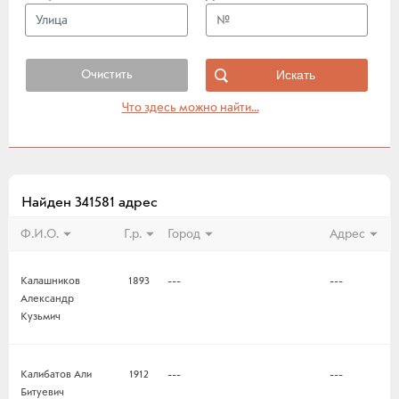
Очистить
Что здесь можно найти...
Найден 341581 адрес
Ф.И.О.
Г.р.
Город
Адрес
Калашников
1893
---
---
Александр
Кузьмич
Калибатов Али
1912
---
---
Битуевич