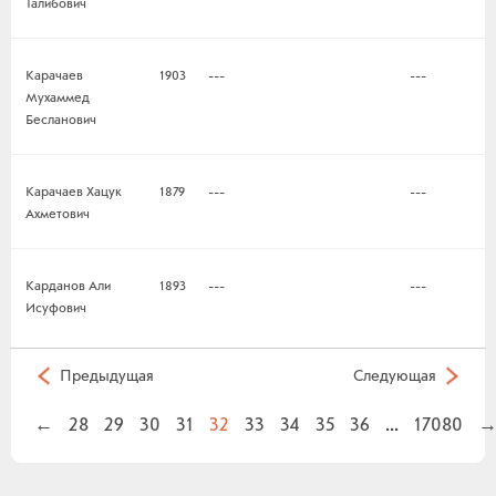
Талибович
Карачаев
1903
---
---
Мухаммед
Бесланович
Карачаев Хацук
1879
---
---
Ахметович
Карданов Али
1893
---
---
Исуфович
Предыдущая
Следующая
←
28
29
30
31
32
33
34
35
36
...
17080