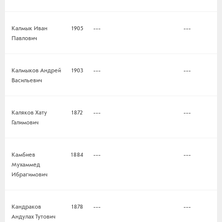
Калмык Иван
1905
---
---
Павлович
Калмыков Андрей
1903
---
---
Васильевич
Каляков Хату
1872
---
---
Галимович
Камбиев
1884
---
---
Мухаммед
Ибрагимович
Кандраков
1878
---
---
Андулах Тутович