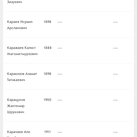
Зазуевич
Караев Исраил
1898
---
---
Арсланович
Каражаев Калист
1888
---
---
Магометмурзович
Каракизов Азамат
1898
---
---
Татикаевич
Карацуков
1900
---
---
Жантемир
Шрукович
Карачаев Али
1911
---
---