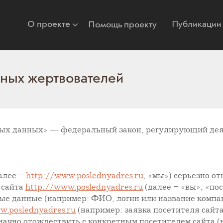
О проекте
Публикации
Помощь проекту
ных жертвователей
ых данных» — федеральный закон, регулирующий деят
алее –
http://www.poslednyadres.ru
, «мы») серьезно о
 сайта
http://www.poslednyadres.ru
(далее – «вы», «по
 данные (например: ФИО, логин или название компан
w.poslednyadres.ru
(например: заявка посетителя сайт
ачно отождествить с конкретным посетителем сайта (н