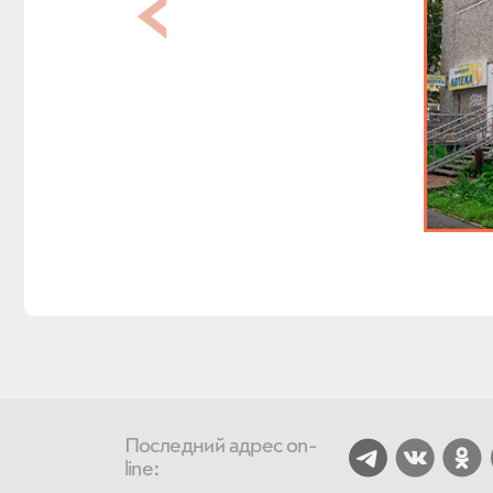
Последний адрес on-
line: