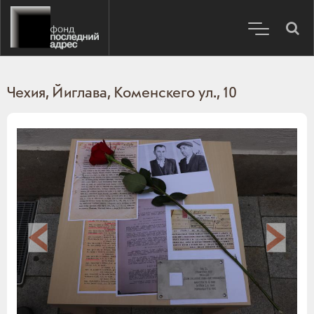
Чехия, Йиглава, Коменскего ул., 10