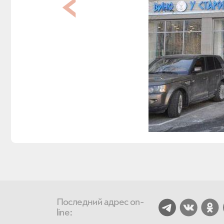
Последний адрес on-
line: