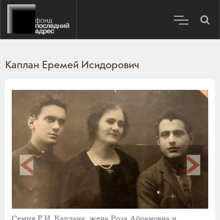
Каплан Еремей Исидорович
Семия Е.И. Каплана: жена Роза Абрамовна и