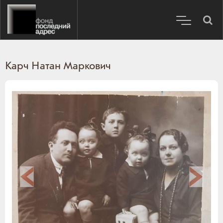
Карч Натан Маркович