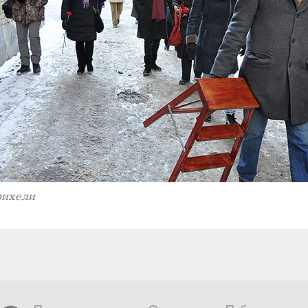
рихели